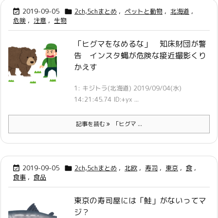
2019-09-05
2ch,5chまとめ
,
ペットと動物
,
北海道
,


危険
,
注意
,
生物
「ヒグマをなめるな」 知床財団が警
告 インスタ蝿が危険な接近撮影くり
かえす
1: キジトラ(北海道) 2019/09/04(水)
14:21:45.74 ID:+yx ...
記事を読む
「ヒグマ ...
2019-09-05
2ch,5chまとめ
,
北欧
,
寿司
,
東京
,
食
,


食事
,
食品
東京の寿司屋には「鮭」がないってマ
ジ？