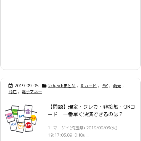
2019-09-05
2ch,5chまとめ
,
ICカード
,
PAY
,
商売
,


商店
,
電子マネー
【問題】現金・クレカ・非接触・QRコ
ード 一番早く決済できるのは？
1: マーゲイ(埼玉県) 2019/09/03(火)
19:17:03.89 ID:lQu ...