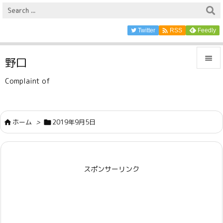

Twitter
Feedly
RSS

野口

Complaint of
メニュ

サイド
ホーム
>
2019年9月5日



前へ

スポンサーリンク
次へ

検索