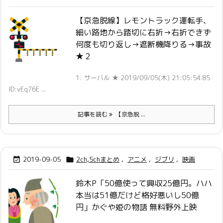
【京急脱線】レモントラック運転手、
細い路地から踏切に右折→右折できず
何度も切り返し→遮断機降りる→事故
★２
1: サーバル ★ 2019/09/05(木) 21:05:54.85
ID:vEq76E ...
記事を読む
【京急脱 ...
2019-09-05
2ch,5chまとめ
,
アニメ
,
ジブリ
,
映画


鈴木P「50億使って興収25億円。ハハ
本当は51億だけど格好悪いし50億
円」かぐや姫の物語 無料野外上映