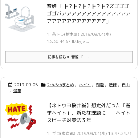
音姫 「┣ ?┣ ?┣ ?┣ ?┣ ?ズゴゴゴ
ゴゴバアアアアアアアアアアアアアア
アアアアアアアアアアアア」
1: 茶トラ(栃木県) 2019/09/04(水)
13:30:44.57 ID:Byje ...
記事を読む
音姫 「┣ ...
2019-09-05
2ch,5chまとめ
,
ヘイト
,
問題
,
法律
,
自由


,
選挙
【ネトウヨ桜井誠】想定外だった「選
挙ヘイト」、新たな課題に ヘイト
スピーチ対策法３年
1: ギコ(東京都) 2019/09/04(水) 13:47:24.71