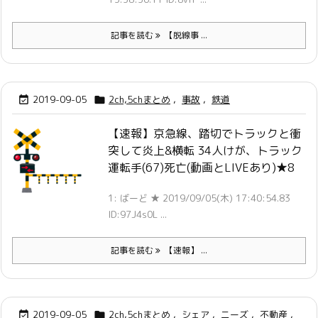
記事を読む
【脱線事 ...
2019-09-05
2ch,5chまとめ
,
事故
,
鉄道


【速報】京急線、踏切でトラックと衝
突して炎上&横転 34人けが、トラック
運転手(67)死亡(動画とLIVEあり)★8
1: ばーど ★ 2019/09/05(木) 17:40:54.83
ID:97J4s0L ...
記事を読む
【速報】 ...
2019-09-05
2ch,5chまとめ
,
シェア
,
ニーズ
,
不動産
,

