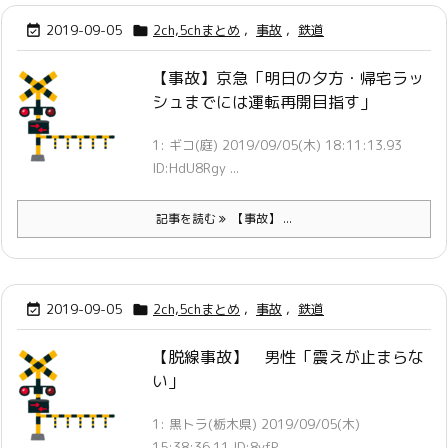
2019-09-05
2ch,5chまとめ
,
事故
,
鉄道


【事故】京急「明日の夕方・帰宅ラッ
シュまでには運転再開目指す」
1: ギコ(庭) 2019/09/05(木) 18:11:13.93
ID:HdU8Rgy ...
記事を読む
【事故】 ...
2019-09-05
2ch,5chまとめ
,
事故
,
鉄道


【脱線事故】 男性「震えが止まらな
い」
1: 黒トラ(栃木県) 2019/09/05(木)
15:38:36.11 ID:8vfP ...