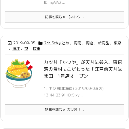
ID:mp9A3 ...
記事を読む
【ネトウ ...
2019-09-05
2ch,5chまとめ
,
商売
,
商店
,
新商品
,
東京


,
海洋
,
食
,
食事
カツ丼「かつや」が天丼に参入、東京
湾の食材にこだわった「江戸前天丼は
ま田」1号店オープン
1: キジ白(北海道) 2019/09/03(火)
13:44:23.91 ID:5lxy ...
記事を読む
カツ丼「 ...