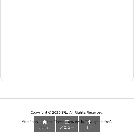
Copyright ©
2026
野口
All Rights Reserved.



WordPress Luxeritas Theme is provided by "
Thought is free
".
メニュー
上へ
ホーム