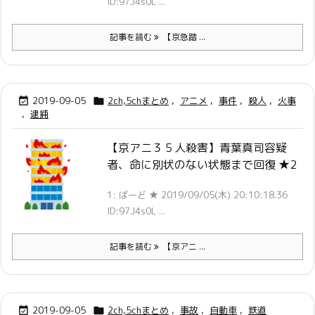
ID:97J4s0L ...
記事を読む
【京急踏 ...
2019-09-05
2ch,5chまとめ
,
アニメ
,
事件
,
殺人
,
火事


,
逮捕
【京アニ３５人殺害】青葉真司容疑
者、命に別状のない状態まで回復 ★2
1: ばーど ★ 2019/09/05(木) 20:10:18.36
ID:97J4s0L ...
記事を読む
【京アニ ...
2019-09-05
2ch,5chまとめ
,
事故
,
自動車
,
鉄道

