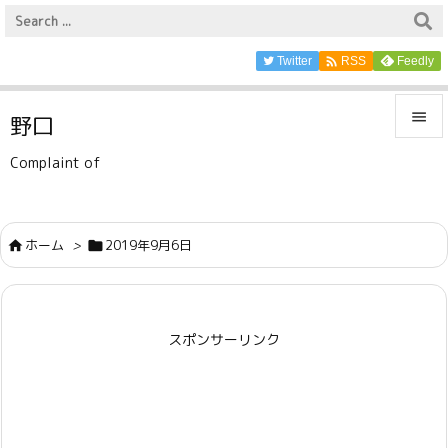

Twitter
Feedly
RSS

野口

Complaint of
メニュ

サイド
ホーム
>
2019年9月6日



前へ

スポンサーリンク
次へ

検索