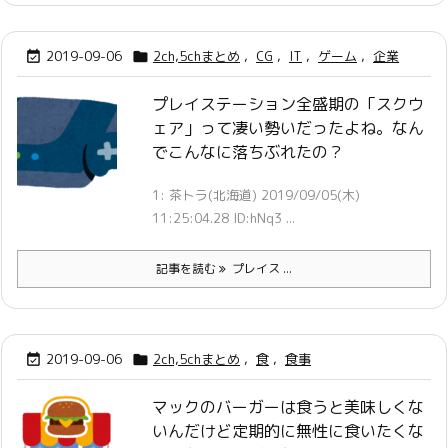
2019-09-06
2ch,5chまとめ
,
CG
,
IT
,
ゲーム
,
企業


プレイステーション全盛期の「スクウ
ェア」って凄い勢いだったよね。なん
でこんなに落ちぶれたの？
1: 茶トラ(北海道) 2019/09/05(木)
11:25:04.28 ID:hNq3 ...
記事を読む
プレイス ...
2019-09-06
2ch,5chまとめ
,
食
,
食事


マックのバーガーは食うと美味しくな
いんだけど定期的に無性に食いたくな