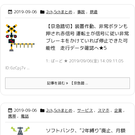
2019-09-06
2ch,5chまとめ
,
事故
,
鉄道


【京急踏切】装置作動、非常ボタンも
押され赤信号 運転士が信号に従い非常
ブレーキをかけていれば停止できた可
能性 走行データ確認へ★5
1: ばーど ★ 2019/09/06(金) 14:09:11.05
ID:GzCpj7v ...
記事を読む
【京急踏 ...
2019-09-06
2ch,5chまとめ
,
サービス
,
スマホ
,
企業
,


携帯
,
電話
ソフトバンク、“2年縛り”廃止、月額