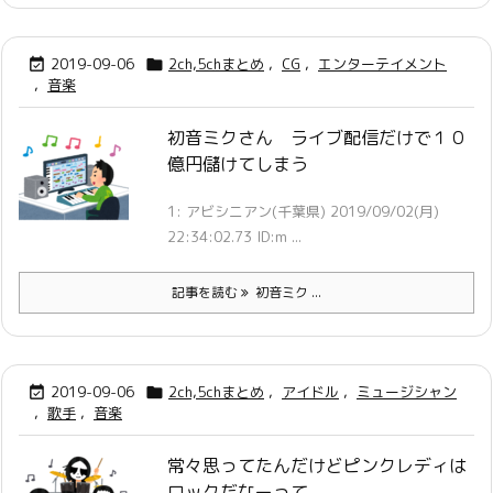
2019-09-06
2ch,5chまとめ
,
CG
,
エンターテイメント


,
音楽
初音ミクさん ライブ配信だけで１０
億円儲けてしまう
1: アビシニアン(千葉県) 2019/09/02(月)
22:34:02.73 ID:m ...
記事を読む
初音ミク ...
2019-09-06
2ch,5chまとめ
,
アイドル
,
ミュージシャン


,
歌手
,
音楽
常々思ってたんだけどピンクレディは
ロックだなーって