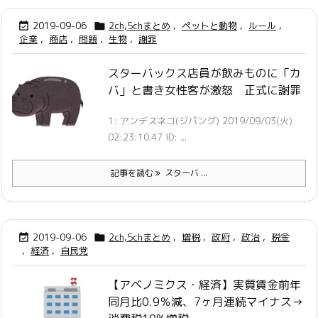
2019-09-06
2ch,5chまとめ
,
ペットと動物
,
ルール
,


企業
,
商店
,
問題
,
生物
,
謝罪
スターバックス店員が飲みものに「カ
バ」と書き女性客が激怒 正式に謝罪
1: アンデスネコ(ジパング) 2019/09/03(火)
02:23:10.47 ID: ...
記事を読む
スターバ ...
2019-09-06
2ch,5chまとめ
,
増税
,
政府
,
政治
,
税金


,
経済
,
自民党
【アベノミクス・経済】実質賃金前年
同月比0.9％減、7ヶ月連続マイナス→