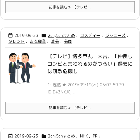
記事を読む
【テレビ ...
2019-09-23
2ch,5chまとめ
,
コメディー
,
ジャニーズ
,


タレント
,
吉本興業
,
演芸
,
芸能
【テレビ】博多華丸・大吉、「仲良し
コンビと言われるのがつらい」過去に
は解散危機も
1: 湛然 ★ 2019/09/19(木) 05:07:59.79
ID:D+ZNKJCj ...
記事を読む
【テレビ ...
2019-09-23
2ch,5chまとめ
,
NHK
,
PR
,

