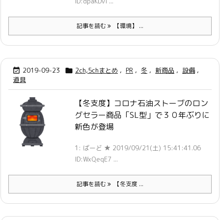
ID:dpaKDvi ...
記事を読む
【環境】 ...
2019-09-23
2ch,5chまとめ
,
PR
,
冬
,
新商品
,
設備
,


道具
【冬支度】コロナ石油ストーブのロン
グセラー商品「SL型」で３０年ぶりに
新色が登場
1: ばーど ★ 2019/09/21(土) 15:41:41.06
ID:WxQeqE7 ...
記事を読む
【冬支度 ...