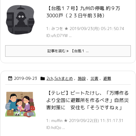
【台風１７号】九州の停電 約９万
3000戸（２３日午前３時）
1: みつを ★ 2019/09/23(月) 05:21:50.74
ID:ufcD7YW ...
記事を読む
【台風１ ...
2019-09-23
2ch,5chまとめ
,
施設
,
災害
,
避難


【テレビ】ビートたけし、「万博作る
より全国に避難所を作るべき」自然災
害対策に 安住も「そうですねぇ」
1: muffin ★ 2019/09/22(日) 11:31:17.31
ID:hdQo ...