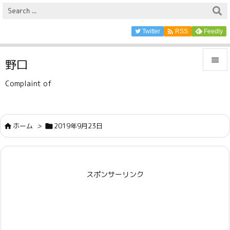

Twitter
Feedly
RSS

野口

Complaint of
メニュ

サイド
ホーム
>
2019年9月23日



前へ

スポンサーリンク
次へ

検索