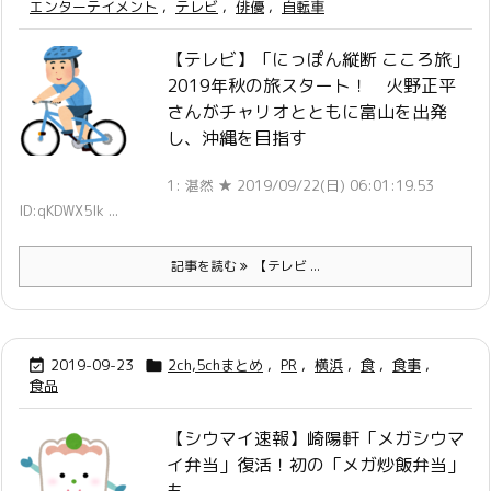
エンターテイメント
,
テレビ
,
俳優
,
自転車
【テレビ】「にっぽん縦断 こころ旅」
2019年秋の旅スタート！ 火野正平
さんがチャリオとともに富山を出発
し、沖縄を目指す
1: 湛然 ★ 2019/09/22(日) 06:01:19.53
ID:qKDWX5Ik ...
記事を読む
【テレビ ...
2019-09-23
2ch,5chまとめ
,
PR
,
横浜
,
食
,
食事
,


食品
【シウマイ速報】崎陽軒「メガシウマ
イ弁当」復活！初の「メガ炒飯弁当」