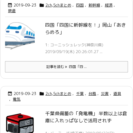
2019-09-23
2ch,5chまとめ
,
四国
,
新幹線
,
経済
,


鉄道
四国「四国に新幹線を！」岡山「あき
らめろ」
1: コーニッシュレック(神奈川県)
2019/09/19(木) 20:26:01.27 ...
記事を読む
四国「四 ...
2019-09-23
2ch,5chまとめ
,
千葉
,
台風
,
災害
,
道具


,
電気
千葉県備蓄の「発電機」 半数以上は倉
庫に入れっぱなしで活用されず