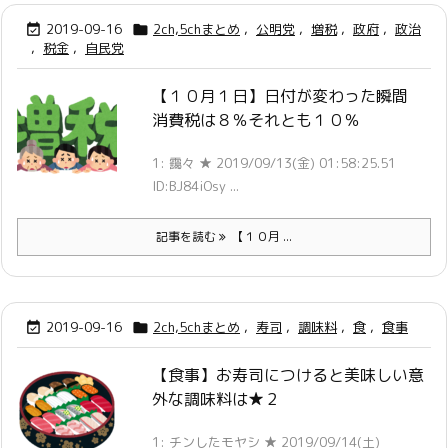
2019-09-16
2ch,5chまとめ
,
公明党
,
増税
,
政府
,
政治


,
税金
,
自民党
【１０月１日】日付が変わった瞬間
消費税は８％それとも１０％
1: 靄々 ★ 2019/09/13(金) 01:58:25.51
ID:BJ84iOsy ...
記事を読む
【１０月 ...
2019-09-16
2ch,5chまとめ
,
寿司
,
調味料
,
食
,
食事


【食事】お寿司につけると美味しい意
外な調味料は★２
1: チンしたモヤシ ★ 2019/09/14(土)