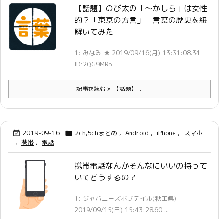
【話題】のび太の「～かしら」は女性
的？「東京の方言」 言葉の歴史を紐
解いてみた
1: みなみ ★ 2019/09/16(月) 13:31:08.34
ID:2QG9MRo ...
記事を読む
【話題】 ...
2019-09-16
2ch,5chまとめ
,
Android
,
iPhone
,
スマホ


,
携帯
,
電話
携帯電話なんかそんなにいいの持って
いてどうするの？
1: ジャパニーズボブテイル(秋田県)
2019/09/15(日) 15:43:28.60 ...