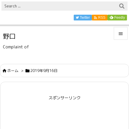

Twitter
Feedly
RSS

野口

Complaint of
メニュ

サイド
ホーム
>
2019年9月16日



前へ

スポンサーリンク
次へ

検索