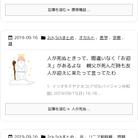
記事を読む
携帯電話 ...
2019-09-16
2ch,5chまとめ
,
オカルト
,
医学
,
宗教
,


謎
人が死ぬときって、間違いなく「お迎
え」があるよな 親父が死んだ時も友
人が迎えに来たって言ってたわ
1: イリオモテヤマネコ(アゼルバイジャン共和
国) 2019/09/15(日) 16:18 ...
記事を読む
人が死ぬ ...
2019-09-16
2ch,5chまとめ
,
JR
,
リニア新幹線
,
問題

