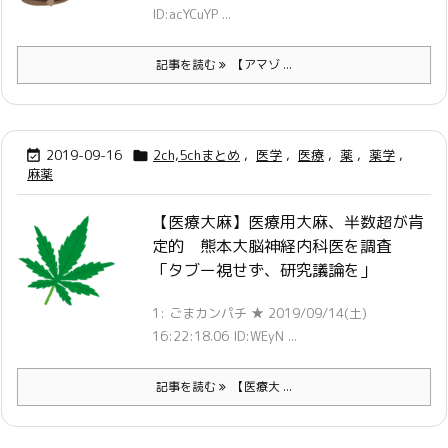
ID:acYCuYP ...
記事を読む
【アマゾ ...
2019-09-16
2ch,5chまとめ
,
医学
,
医療
,
薬
,
薬学
,


麻薬
【医療大麻】医療用大麻、半数超が肯
定的 熊本大脳神経内科医を調査
「タブー視せず、研究議論を」
1: ごまカンパチ ★ 2019/09/14(土)
16:22:18.06 ID:WEyN ...
記事を読む
【医療大 ...