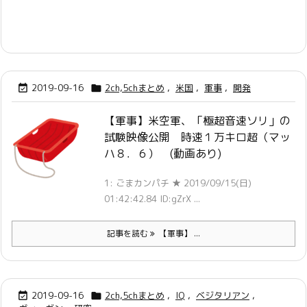
2019-09-16
2ch,5chまとめ
,
米国
,
軍事
,
開発


【軍事】米空軍、「極超音速ソリ」の
試験映像公開 時速１万キロ超（マッ
ハ８．６） (動画あり)
1: ごまカンパチ ★ 2019/09/15(日)
01:42:42.84 ID:gZrX ...
記事を読む
【軍事】 ...
2019-09-16
2ch,5chまとめ
,
IQ
,
ベジタリアン
,

