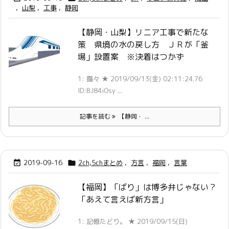
,
山梨
,
工事
,
静岡
【静岡・山梨】リニア工事で新たな
策 県境の水の戻し方 ＪＲが「釜
場」設置案 ※決着はつかず
1: 靄々 ★ 2019/09/13(金) 02:11:24.76
ID:BJ84iOsy ...
記事を読む
【静岡・ ...
2019-09-16
2ch,5chまとめ
,
方言
,
福岡
,
言葉


【福岡】「ばり」は博多弁じゃない？
「あえて言えば新方言」
1: 記憶たどり。 ★ 2019/09/15(日)