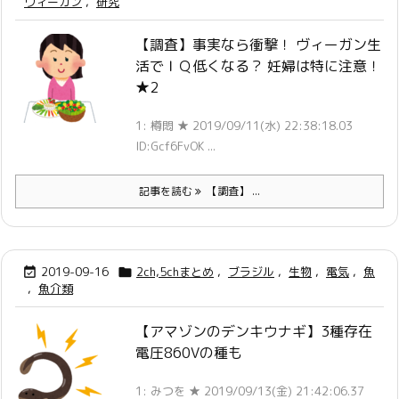
ヴィーガン
,
研究
【調査】事実なら衝撃！ ヴィーガン生
活でＩＱ低くなる？ 妊婦は特に注意！
★2
1: 樽悶 ★ 2019/09/11(水) 22:38:18.03
ID:Gcf6FvOK ...
記事を読む
【調査】 ...
2019-09-16
2ch,5chまとめ
,
ブラジル
,
生物
,
電気
,
魚


,
魚介類
【アマゾンのデンキウナギ】3種存在
電圧860Vの種も
1: みつを ★ 2019/09/13(金) 21:42:06.37