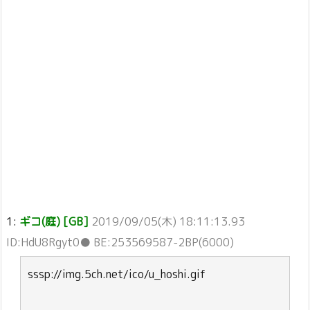
1:
ギコ(庭) [GB]
2019/09/05(木) 18:11:13.93
ID:HdU8Rgyt0● BE:253569587-2BP(6000)
sssp://img.5ch.net/ico/u_hoshi.gif