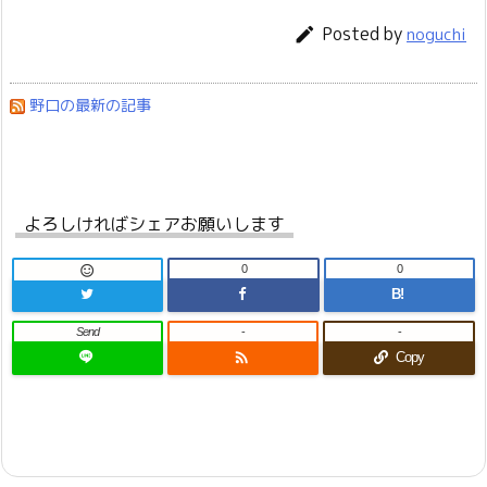
Posted by

noguchi
野口の最新の記事
よろしければシェアお願いします
0
0

B!
Send
-
-

Copy