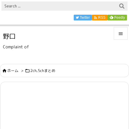

Twitter
Feedly
RSS

野口

Complaint of
メニュ

サイド
ホーム
>
2ch,5chまとめ



前へ

次へ

検索