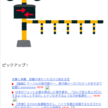
ピックアップ！
先輩と後輩、距離が変わった日から始まる恋
【動画】マーベルの新作格ゲー、歴代格ゲーのパロディが多すぎて
話題にwwwwwww
NEW!
日本のフォント企業を買収した海外資本、「なんで自ら売上ゼロに
するようなことするの」とドン引きするような方針転換を……
NEW!
【悲報】元TOKIO長瀬智也さん、バイク写真を投稿するも女子から
「見た目が汚らしい」と叩かれ謝罪他
NEW!