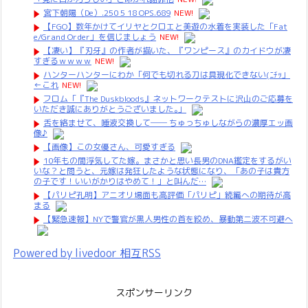
宮下朝陽（De）.250 5 18 OPS.689
NEW!
【FGO】数年かけてイリヤとクロエと美遊の水着を実装した「Fat
e/Grand Order」を信じましょう
NEW!
【凄い】『刃牙』の作者が描いた、『ワンピース』のカイドウが凄
すぎるｗｗｗｗ
NEW!
ハンターハンターにわか「何でも切れる刀は具現化できない(ﾆﾁｯ」
←これ
NEW!
フロム「『The Duskbloods』ネットワークテストに沢山のご応募を
いただき誠にありがとうございました｡」
舌を絡ませて、唾液交換して── ちゅっちゅしながらの濃厚エッ画
像♪
【画像】この女優さん、可愛すぎる
10年もの間浮気してた嫁。まさかと思い長男のDNA鑑定をするがい
いな？と問うと、元嫁は発狂したような状態になり、「あの子は貴方
の子です！いいがかりはやめて！」と叫んだ…
【パリピ孔明】アニオリ場面も高評価「パリピ」続編への期待が高
まる
【緊急速報】NYで警官が黒人男性の首を絞め、暴動第二波不可避へ
Powered by livedoor 相互RSS
スポンサーリンク