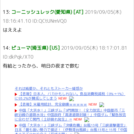
13:
コーニッシュレック(愛知県) [AT]
2019/09/05(木)
18:16:41.10 ID:QCtUNmVQ0
はええよ
14:
ピューマ(埼玉県) [US]
2019/09/05(木) 18:17:01.81
ID:dkPqk/XT0
有給とったから、明日の夜まで飲む
それは純愛か、それともストーカー疑惑か
【悲報】日本人、バカかもしれない。食品消費税減税（8%→1%）
に93.2%が賛成してしまう
NEW!
【悲報】米雇用統計、完全崩壊ｗｗｗｗｗ
NEW!
中国「大洪水！」三峡ダム「9門開放！（全力放流」中国都市「三
峡沿線の道路水没」中国政府「高速道路封鎖！」中国ダム「緊急放流
に合わせて開門（土砂崩れ発生」→
NEW!
中国「大洪水！」三峡ダム「決壊危機」台風13号「三峡直撃確定」
日本「最も強い勢力で接近！（伊勢湾台風級」台風13号と15号「中国