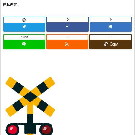
運転再開
0
0

B!
Send
-
-

Copy