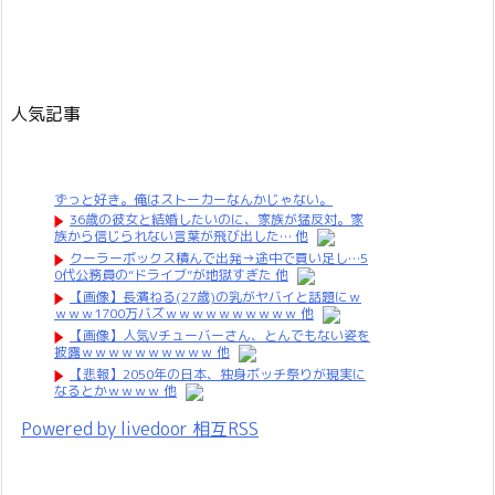
人気記事
ずっと好き。俺はストーカーなんかじゃない。
36歳の彼女と結婚したいのに、家族が猛反対。家
族から信じられない言葉が飛び出した… 他
クーラーボックス積んで出発→途中で買い足し…5
0代公務員の“ドライブ”が地獄すぎた 他
【画像】長濱ねる(27歳)の乳がヤバイと話題にｗ
ｗｗｗ1700万バズｗｗｗｗｗｗｗｗｗｗ 他
【画像】人気Vチューバーさん、とんでもない姿を
披露ｗｗｗｗｗｗｗｗｗｗ 他
【悲報】2050年の日本、独身ボッチ祭りが現実に
なるとかｗｗｗｗ 他
Powered by livedoor 相互RSS