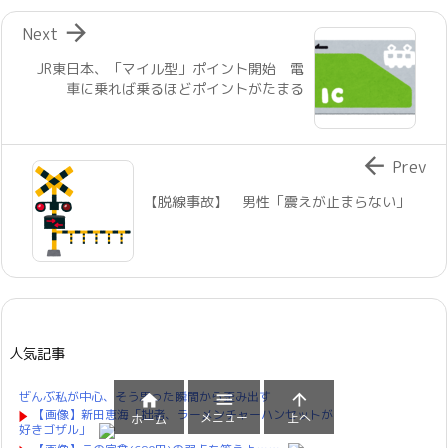

Next
JR東日本、「マイル型」ポイント開始 電
車に乗れば乗るほどポイントがたまる

Prev
【脱線事故】 男性「震えが止まらない」
人気記事
ぜんぶ私が中心、そう思った瞬間から歪み出す



【画像】新田恵海「拙者、ラーメンチャーハンセットが
メニュー
上へ
ホーム
好きゴザル」