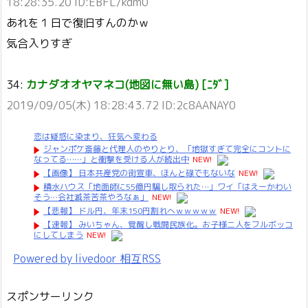
18:28:35.20 ID:EBFL/kdm0
あれを１日で復旧すんのかｗ
気合入りすぎ
34:
カナダオオヤマネコ(地図に無い島) [ﾆﾀﾞ]
2019/09/05(木) 18:28:43.72 ID:2c8AANAY0
恋は疑惑に染まり、狂気へ変わる
ジャンポケ斎藤と代理人のやりとり、「地獄すぎて完全にコントに
なってる……」と衝撃を受ける人が続出中
NEW!
【画像】 日本共産党の街宣車、ほんと碌でもないな
NEW!
積水ハウス「地面師に55億円騙し取られた…」ワイ「はえーかわい
そう…会社滅茶苦茶やろなぁ」
NEW!
【悲報】 ドル円、年末150円割れへｗｗｗｗｗ
NEW!
【速報】 みいちゃん、覚醒し戦闘民族化。お子様二人をフルボッコ
にしてしまう
NEW!
Powered by livedoor 相互RSS
スポンサーリンク