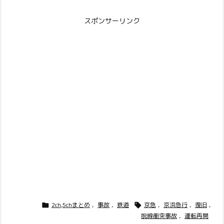
スポンサーリンク
2ch,5chまとめ
,
事故
,
鉄道
京急
,
京浜急行
,
復旧
,


脱線衝突事故
,
運転再開