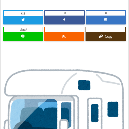
0
0

B!
Send
-
-

Copy