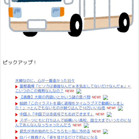
ピックアップ！
夫婦なのに、心が一番遠かった日々
冨樫義博「ヒソカは最強なんだぁ本気出してないだけなんだぁ」←
こいつのこの情熱なんなの？
NEW!
【画像】大阪の肉吸いとかいう謎の食べ物
NEW!
絵師「このイラストを描く過程をタイムラプスで動画にしまし
た！」→とんでもないものが映り込んで16万いいね他
NEW!
中国人「中国では赤信号でも右折できます」
NEW!
スポーツにもに打ち込んで結構いい高校、国立大までいったのにな
んであんなんなっちゃったんだろ
NEW!
彼氏が冷め始めたらこちらも一気に冷める
NEW!
白バイ隊員さん「姿を見せるだけで抑止になる