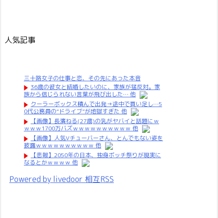
人気記事
三十路女子の仕事と恋、その先にあった本音
36歳の彼女と結婚したいのに、家族が猛反対。家
族から信じられない言葉が飛び出した… 他
クーラーボックス積んで出発→途中で買い足し…5
0代公務員の“ドライブ”が地獄すぎた 他
【画像】長濱ねる(27歳)の乳がヤバイと話題にｗ
ｗｗｗ1700万バズｗｗｗｗｗｗｗｗｗｗ 他
【画像】人気Vチューバーさん、とんでもない姿を
披露ｗｗｗｗｗｗｗｗｗｗ 他
【悲報】2050年の日本、独身ボッチ祭りが現実に
なるとかｗｗｗｗ 他
Powered by livedoor 相互RSS