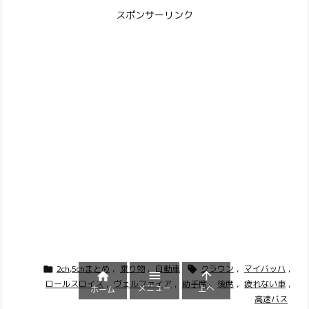
スポンサーリンク
2ch,5chまとめ
,
乗り物
,
自動車
クラウン
,
マイバッハ
,





ロールスロイス
,
ヴェルファイア
,
助手席
,
後席
,
疲れない車
,
メニュー
上へ
ホーム
高速バス