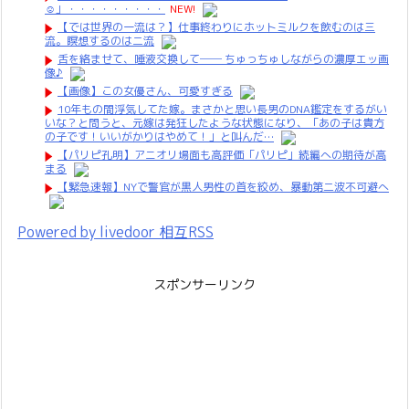
☺」・・・・・・・・・
NEW!
【では世界の一流は？】仕事終わりにホットミルクを飲むのは三
流。瞑想するのは二流
舌を絡ませて、唾液交換して── ちゅっちゅしながらの濃厚エッ画
像♪
【画像】この女優さん、可愛すぎる
10年もの間浮気してた嫁。まさかと思い長男のDNA鑑定をするがい
いな？と問うと、元嫁は発狂したような状態になり、「あの子は貴方
の子です！いいがかりはやめて！」と叫んだ…
【パリピ孔明】アニオリ場面も高評価「パリピ」続編への期待が高
まる
【緊急速報】NYで警官が黒人男性の首を絞め、暴動第二波不可避へ
Powered by livedoor 相互RSS
スポンサーリンク