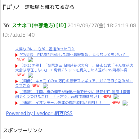
|ﾟДﾟ)ノ 運転席と離れてるから
36:
スナネコ(中部地方) [ID]
2019/09/27(金) 18:21:19.08
ID:7aJuJET40
夫婦なのに、心が一番遠かった日々
PTA会長「PTA参加拒否した親へ最終警告。こうなってもいい？」
NEW!
【8/22開催】 「琵琶湖三市同時花火大会」、各市公式「そんな花火
大会は存在しない」→ 高価チケットを購入した人達がSNS阿鼻叫喚
NEW!
【画像】 キャミイの18万円の最新フィギュア、ガチで作り込みがエ
グすぎる
NEW!
【悲報】 中国、橋の欄干が強風一発で粉々に 鉄筋ゼロ 当局「接着
剤でくっつけただけ」「正常で、品質問題はない」
NEW!
【速報】 イオンモール熊本の爆発原因が判明！！！！
NEW!
Powered by livedoor 相互RSS
スポンサーリンク