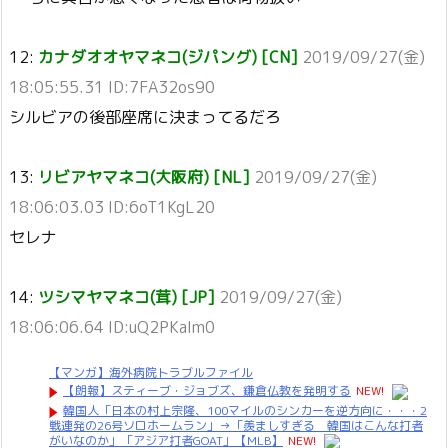
12:
カナダオオヤマネコ(ジパング) [CN]
2019/09/27(金)
18:05:55.31 ID:7FA32os90
シルビアの後部座席に決まってるだろ
13:
リビアヤマネコ(大阪府) [NL]
2019/09/27(金)
18:06:03.03 ID:6oT1KgL20
セレナ
14:
ツシマヤマネコ(茸) [JP]
2019/09/27(金)
18:06:06.64 ID:uQ2PKaIm0
【マンガ】海外病院トラブルファイル
【朗報】スティーブ・ジョブズ、鎌倉仏教を発明する
NEW!
韓国人「日本の村上宗隆、100マイルのシンカーを逆方向に・・・2
戦連発の26号ソロホームラン」→「羨ましすぎる 韓国はこんな打者
がいなのか」「アジア打者GOAT」【MLB】
NEW!