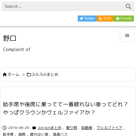

Twitter
Feedly
RSS

野口

Complaint of
メニュ

サイド
ホーム
>
2ch,5chまとめ



前へ

助手席や後席に乗ってて一番疲れない車ってどれ？
次へ
やっぱクラウンかヴェルファイアか？

検索
2019-09-29
2ch,5chまとめ
,
乗り物
,
自動車
,
ヴェルファイア
,


助手席
,
後席
,
疲れない車
,
高速バス