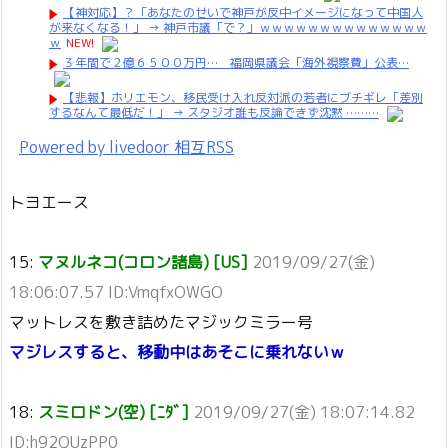
【神対応】？「あなたのせいで神戸が反中イメージになって中国人
が来なくなる！」 → 神戸市議「で？」ｗｗｗｗｗｗｗｗｗｗｗｗｗｗ
ｗ
NEW!
３年間で２億６５００万円… 福岡県議会「海外視察費」公表…
【悲報】ホリエモン、移民受け入れ反対派の若者にブチギレ「差別
するなんて最低だ！」 → スタジオ誰も反論できず沈黙 ………
Powered by livedoor 相互RSS
トヨエース
15:
マヌルネコ(コロン諸島) [US]
2019/09/27(金)
18:06:07.57 ID:VmqfxOWGO
マットレスを敷き詰めたマジックミラー号
マジレスすると、移動中はあそこに乗れないｗ
18:
スミロドン(空) [ﾆﾀﾞ]
2019/09/27(金) 18:07:14.82
ID:h92QUzPP0