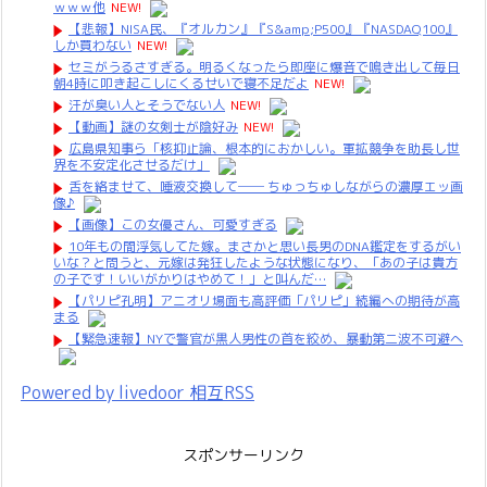
ｗｗｗ他
NEW!
【悲報】NISA民、『オルカン』『S&amp;P500』『NASDAQ100』
しか買わない
NEW!
セミがうるさすぎる。明るくなったら即座に爆音で鳴き出して毎日
朝4時に叩き起こしにくるせいで寝不足だよ
NEW!
汗が臭い人とそうでない人
NEW!
【動画】謎の女剣士が陰好み
NEW!
広島県知事ら「核抑止論、根本的におかしい。軍拡競争を助長し世
界を不安定化させるだけ」
舌を絡ませて、唾液交換して── ちゅっちゅしながらの濃厚エッ画
像♪
【画像】この女優さん、可愛すぎる
10年もの間浮気してた嫁。まさかと思い長男のDNA鑑定をするがい
いな？と問うと、元嫁は発狂したような状態になり、「あの子は貴方
の子です！いいがかりはやめて！」と叫んだ…
【パリピ孔明】アニオリ場面も高評価「パリピ」続編への期待が高
まる
【緊急速報】NYで警官が黒人男性の首を絞め、暴動第二波不可避へ
Powered by livedoor 相互RSS
スポンサーリンク