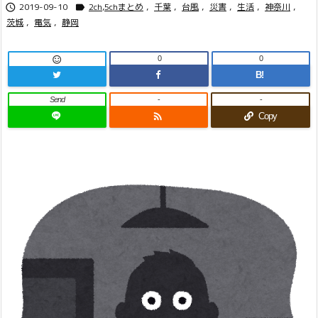
2019-09-10
2ch,5chまとめ
,
千葉
,
台風
,
災害
,
生活
,
神奈川
,


茨城
,
電気
,
静岡
0
0

B!
Send
-
-

Copy