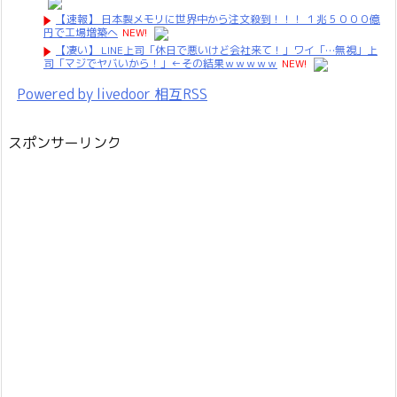
【速報】 日本製メモリに世界中から注文殺到！！！ １兆５０００億
円で工場増築へ
NEW!
【凄い】 LINE上司「休日で悪いけど会社来て！」ワイ「…無視」上
司「マジでヤバいから！」←その結果ｗｗｗｗｗ
NEW!
Powered by livedoor 相互RSS
スポンサーリンク