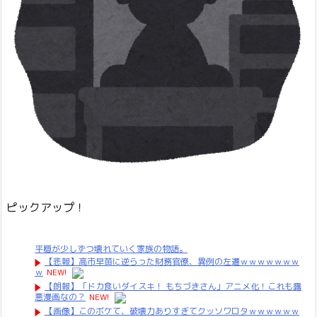
ピックアップ！
平穏が少しずつ壊れていく家族の物語。
【悲報】高市早苗に逆らった財務官僚、異例の左遷ｗｗｗｗｗｗｗ
ｗ
NEW!
【朗報】「ドカ食いダイスキ！ もちづきさん」アニメ化！これも露
悪漫画なの？
NEW!
【画像】このボケて、破壊力ありすぎてクッソワロタｗｗｗｗｗｗ