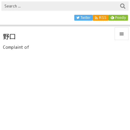

Twitter
Feedly
RSS

野口

Complaint of
メニュ

サイド

前へ

次へ

検索