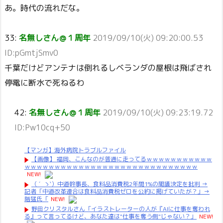
あ。時代の流れだな。
33:
名無しさん＠１周年
2019/09/10(火) 09:20:00.53
ID:pGmtjSmv0
千葉だけどアンテナは倒れるしベランダの屋根は飛ばされ
停電に断水で死ねるわ
42:
名無しさん＠１周年
2019/09/10(火) 09:23:19.72
ID:Pw10cq+50
【マンガ】海外病院トラブルファイル
【画像】 福岡、こんなのが普通に走ってるｗｗｗｗｗｗｗｗｗｗｗ
ｗｗｗｗｗｗｗｗｗｗｗｗｗｗｗｗｗｗｗｗｗｗｗｗｗｗｗｗｗ
NEW!
（ ´_ゝ`）中道幹事長、食料品消費税2年間1%の閣議決定を批判 →
記者「中道改革連合は食料品消費税ゼロを公約に掲げていたが？」→
階猛氏「
NEW!
野田クリスタルさん「イラストレーターの人が『AIに仕事を奪われ
る』って言ってるけど、あなた達は"仕事を奪う側"じゃない？」
NEW!