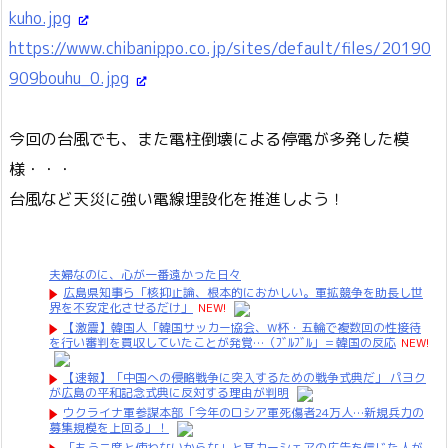
kuho.jpg
https://www.chibanippo.co.jp/sites/default/files/20190
909bouhu_0.jpg
今回の台風でも、また電柱倒壊による停電が多発した模
様・・・
台風など天災に強い電線埋設化を推進しよう！
夫婦なのに、心が一番遠かった日々
広島県知事ら「核抑止論、根本的におかしい。軍拡競争を助長し世
界を不安定化させるだけ」
NEW!
【激震】韓国人「韓国サッカー協会、W杯・五輪で複数回の性接待
を行い審判を買収していたことが発覚…（ﾌﾞﾙﾌﾞﾙ」＝韓国の反応
NEW!
【速報】「中国への侵略戦争に突入するための戦争式典だ」 パヨク
が広島の平和記念式典に反対する理由が判明
ウクライナ軍参謀本部「今年のロシア軍死傷者24万人…新規兵力の
募集規模を上回る」！
「もう二度と使わないからな」と某カーシェアの広告を信じた人が