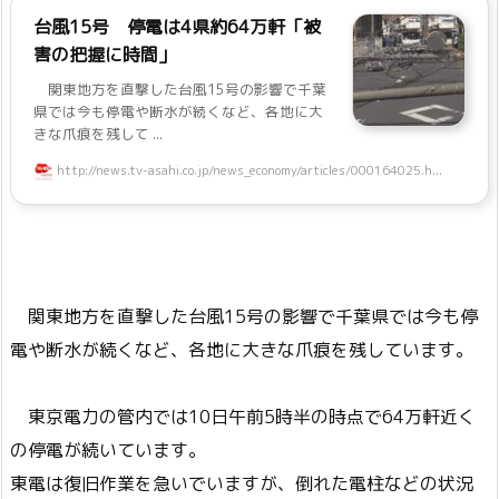
台風15号 停電は4県約64万軒「被
害の把握に時間」
関東地方を直撃した台風15号の影響で千葉
県では今も停電や断水が続くなど、各地に大
きな爪痕を残して ...
http://news.tv-asahi.co.jp/news_economy/articles/000164025.h...
関東地方を直撃した台風15号の影響で千葉県では今も停
電や断水が続くなど、各地に大きな爪痕を残しています。
東京電力の管内では10日午前5時半の時点で64万軒近く
の停電が続いています。
東電は復旧作業を急いでいますが、倒れた電柱などの状況