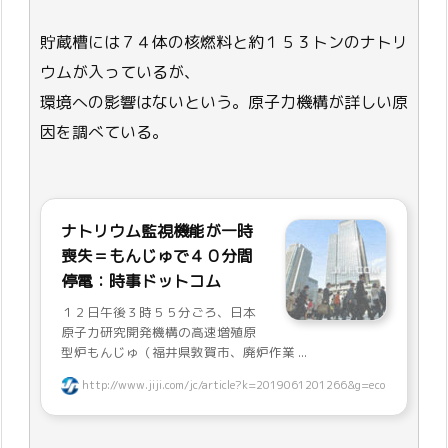
貯蔵槽には７４体の核燃料と約１５３トンのナトリ
ウムが入っているが、
環境への影響はないという。原子力機構が詳しい原
因を調べている。
ナトリウム監視機能が一時
喪失＝もんじゅで４０分間
停電：時事ドットコム
１２日午後３時５５分ごろ、日本
原子力研究開発機構の高速増殖原
型炉もんじゅ（福井県敦賀市、廃炉作業 ...
http://www.jiji.com/jc/article?k=2019061201266&g=eco