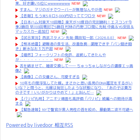
果、好き嫌い5位にwwwwwwww
NEW!
すまん、マジのガチでウーバーが無理なんやが他
NEW!
【悲報】もう米5キロ3,000円切っててワロタ
NEW!
【日本ハム対楽天18回戦】楽天が10度目の完封勝利！エスコンF今
季2勝目 早川8回零封で5勝目 村林の内野ゴロ間に先制 中島＆YG安田＆
マッカスカー追加打
NEW!
【試合実況】西武スタメン 先発:隅田知一郎（2026.8.8）
NEW!
【熊本地震】避難者の食生活、改善急務…調理できず「パン飽き飽
き」断水なお３万戸超
NEW!
【唖然】フォークリフトの免許、返納してきたんや
が・・・・・・・・・
NEW!
舌を絡ませて、唾液交換して── ちゅっちゅしながらの濃厚エッ画
像♪
【画像】この女優さん、可愛すぎる
10年もの間浮気してた嫁。まさかと思い長男のDNA鑑定をするがい
いな？と問うと、元嫁は発狂したような状態になり、「あの子は貴方
の子です！いいがかりはやめて！」と叫んだ…
【パリピ孔明】アニオリ場面も高評価「パリピ」続編への期待が高
まる
【緊急速報】NYで警官が黒人男性の首を絞め、暴動第二波不可避へ
Powered by livedoor 相互RSS