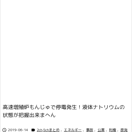
高速増殖炉もんじゅで停電発生！液体ナトリウムの
状態が把握出来まへん
2019-06-14
2ch,5chまとめ
,
エネルギー
,
事故
,
公害
,
利権
,
原発

