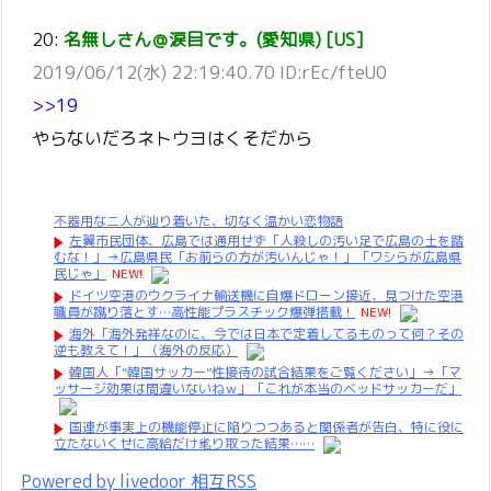
20:
名無しさん＠涙目です。(愛知県) [US]
2019/06/12(水) 22:19:40.70 ID:rEc/fteU0
>>19
やらないだろネトウヨはくそだから
不器用な二人が辿り着いた、切なく温かい恋物語
左翼市民団体、広島では通用せず「人殺しの汚い足で広島の土を踏
むな！」→広島県民「お前らの方が汚いんじゃ！」「ワシらが広島県
民じゃ」
NEW!
ドイツ空港のウクライナ輸送機に自爆ドローン接近、見つけた空港
職員が蹴り落とす…高性能プラスチック爆弾搭載！
NEW!
海外「海外発祥なのに、今では日本で定着してるものって何？その
逆も教えて！」（海外の反応）
韓国人「“韓国サッカー”性接待の試合結果をご覧ください」→「マ
ッサージ効果は間違いないねｗ」「これが本当のベッドサッカーだ」
国連が事実上の機能停止に陥りつつあると関係者が告白、特に役に
立たないくせに高給だけ毟り取った結果……
Powered by livedoor 相互RSS