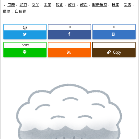
,
問題
,
地方
,
安全
,
工業
,
技術
,
政府
,
政治
,
既得権益
,
日本
,
災害
,
環境
,
自民党
0
0

B!
Send
-
-

Copy