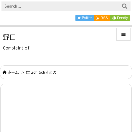

Twitter
Feedly
RSS

野口

Complaint of
メニュ

サイド
ホーム
>
2ch,5chまとめ



前へ

次へ

検索