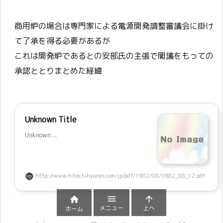
商用炉の場合は専門家による電源開発調整審議会に掛け
て了承を得る必要があるが
これは開発炉であるとの安部氏の主張で閣議をもっての
承認ととりまとめた経緯
Unknown Title
Unknown ...
http://www.hitachihyoron.com/jp/pdf/1982/08/1982_08_12.pdf



メニュー
上へ
ホーム