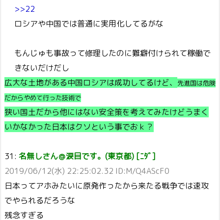
>>22
ロシアや中国では普通に実用化してるがな
もんじゅも事故って修理したのに難癖付けられて稼働で
きないだけだし
広大な土地がある中国ロシアは成功してるけど、
先進国は危険
だからやめて行った技術で
狭い国土だから他にはない安全策を考えてみたけどうまく
いかなかった日本はクソという事でおｋ？
31:
名無しさん＠涙目です。(東京都) [ﾆﾀﾞ]
2019/06/12(水) 22:25:02.32 ID:M/Q4AScF0
日本ってアホみたいに原発作ったから来たる戦争では速攻
でやられるだろうな
残念すぎる