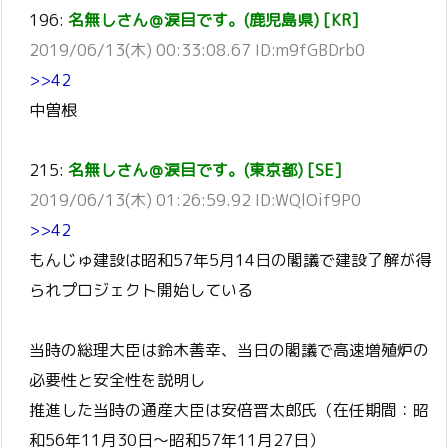
196:
名無しさん＠涙目です。(鹿児島県) [KR]
2019/06/13(木) 00:33:08.67 ID:m9fGBDrb0
>>42
中曽根
215:
名無しさん＠涙目です。(東京都) [SE]
2019/06/13(木) 01:26:59.92 ID:WQlOif9P0
>>42
もんじゅ建設は昭和57年5月14日の閣議で建設了解が得
られプロジェクト開始している
当時の総理大臣は鈴木善幸、当日の閣議で高速増殖炉の
必要性と安全性を説明し
推進した当時の通産大臣は安倍晋太郎氏（在任期間：昭
和56年11月30日～昭和57年11月27日）