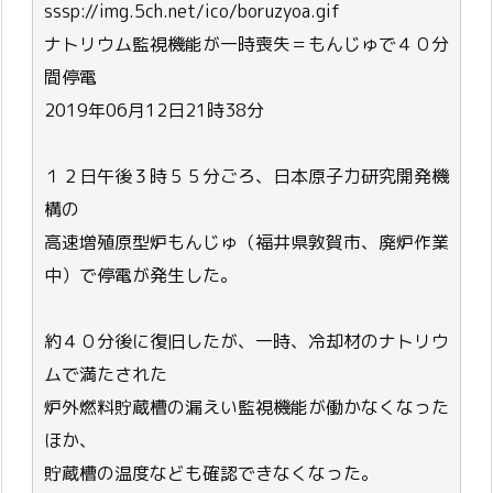
sssp://img.5ch.net/ico/boruzyoa.gif
ナトリウム監視機能が一時喪失＝もんじゅで４０分
間停電
2019年06月12日21時38分
１２日午後３時５５分ごろ、日本原子力研究開発機
構の
高速増殖原型炉もんじゅ（福井県敦賀市、廃炉作業
中）で停電が発生した。
約４０分後に復旧したが、一時、冷却材のナトリウ
ムで満たされた
炉外燃料貯蔵槽の漏えい監視機能が働かなくなった
ほか、
貯蔵槽の温度なども確認できなくなった。