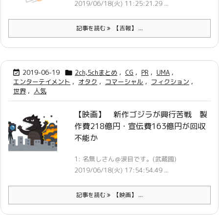
2019/06/18(火) 11:25:21.29 ...
記事を読む
【吉報】 ...
2019-06-19
2ch,5chまとめ
,
CG
,
PR
,
UMA
,


エンターテイメント
,
オタク
,
コマーシャル
,
フィクション
,
世界
,
人気
【映画】 新作ゴジラが興行苦戦 製
作費218億円・宣伝費163億円が回収
不能か
1: 名無しさん＠涙目です。(武蔵國)
2019/06/18(火) 17:54:54.49 ...
記事を読む
【映画】 ...