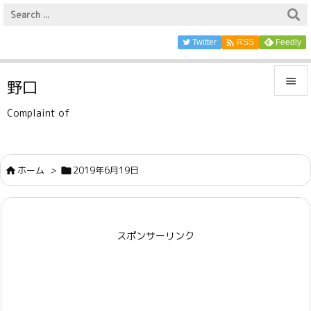

Twitter
Feedly
RSS

野口

Complaint of
メニュ

サイド
ホーム
>
2019年6月19日



前へ

スポンサーリンク
次へ

検索