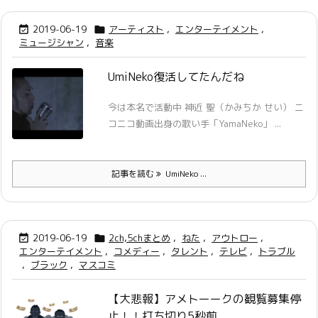
2019-06-19
アーティスト
,
エンターテイメント
,


ミュージシャン
,
音楽
UmiNeko復活してたんだね
今は本名で活動中 神近 聖（かみちか せい） ニ
コニコ動画出身の歌い手「YamaNeko」 ...
記事を読む
UmiNeko ...
2019-06-19
2ch,5chまとめ
,
ねた
,
アウトロー
,


エンターテイメント
,
コメディー
,
タレント
,
テレビ
,
トラブル
,
ブラック
,
マスコミ
【大悲報】アメトーークの観覧募集停
止！！打ち切り5秒前