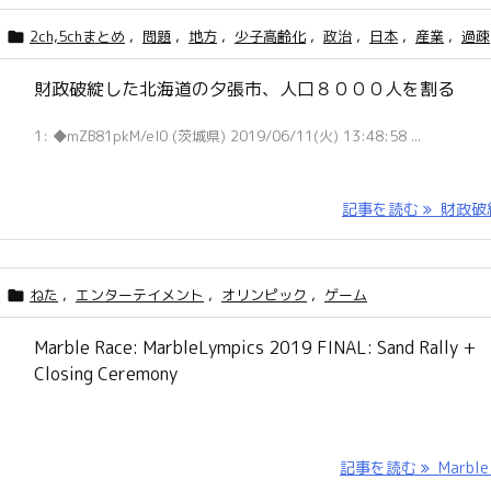
2ch,5chまとめ
,
問題
,
地方
,
少子高齢化
,
政治
,
日本
,
産業
,
過疎

財政破綻した北海道の夕張市、人口８０００人を割る
1: ◆mZB81pkM/el0 (茨城県) 2019/06/11(火) 13:48:58 ...
記事を読む
財政破綻 
ねた
,
エンターテイメント
,
オリンピック
,
ゲーム

Marble Race: MarbleLympics 2019 FINAL: Sand Rally +
Closing Ceremony
記事を読む
Marble R