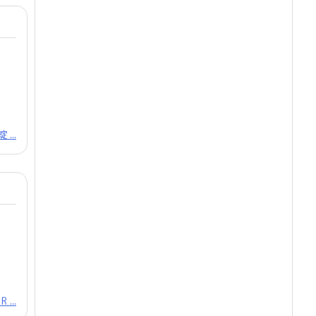
...
 ...