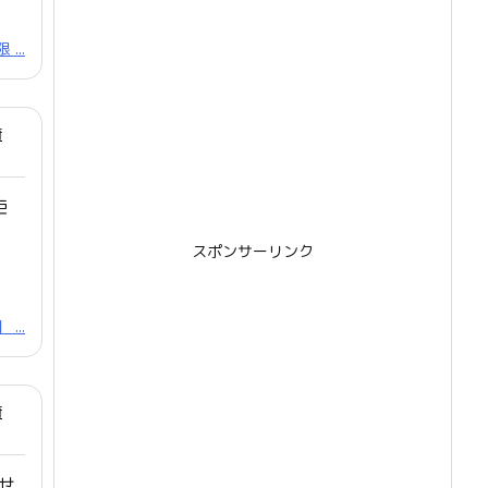
...
府
拒
スポンサーリンク
...
府
せ