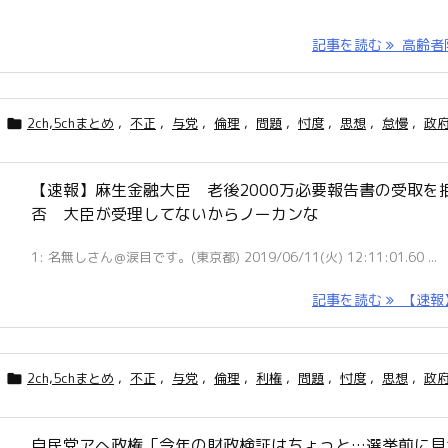
記事を読む
高齢者限 
2ch,5chまとめ
,
不正
,
与党
,
倫理
,
問題
,
忖度
,
思想
,
怠慢
,
政

【速報】麻生金融大臣 老後2000万必要報告書の受取を
否 大臣が受理してないからノーカンな
1: 名無しさん＠涙目です。(東京都) 2019/06/11(火) 12:11:01.60 ...
記事を読む
【速報】 
2ch,5chまとめ
,
不正
,
与党
,
倫理
,
利権
,
問題
,
忖度
,
思想
,
政

自民党アへ政権「今年の財政検証はちょっと…選挙前に見