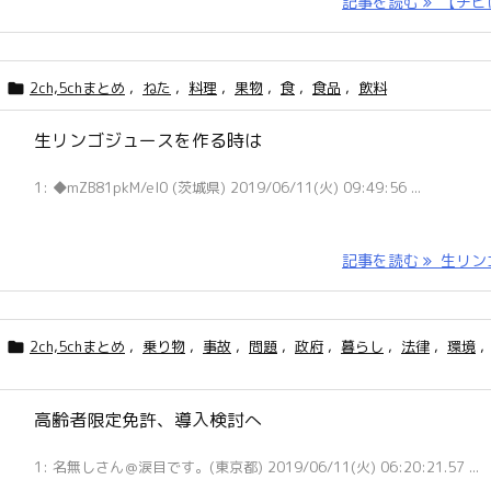
記事を読む
【チビに 
2ch,5chまとめ
,
ねた
,
料理
,
果物
,
食
,
食品
,
飲料

生リンゴジュースを作る時は
1: ◆mZB81pkM/el0 (茨城県) 2019/06/11(火) 09:49:56 ...
記事を読む
生リンゴ 
2ch,5chまとめ
,
乗り物
,
事故
,
問題
,
政府
,
暮らし
,
法律
,
環境
,

高齢者限定免許、導入検討へ
1: 名無しさん＠涙目です。(東京都) 2019/06/11(火) 06:20:21.57 ...