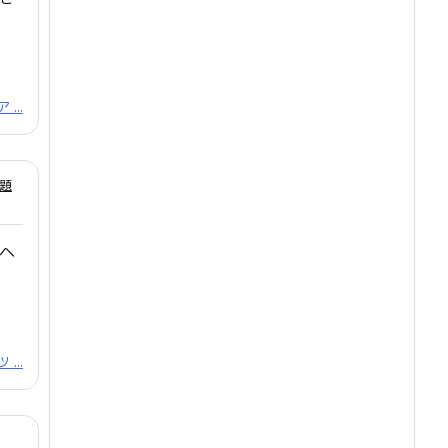
...
題
ヘ
...