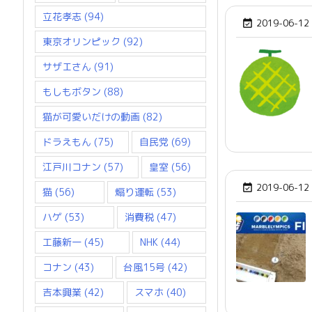
立花孝志
(94)
2019-06-12

東京オリンピック
(92)
サザエさん
(91)
もしもボタン
(88)
猫が可愛いだけの動画
(82)
ドラえもん
(75)
自民党
(69)
江戸川コナン
(57)
皇室
(56)
2019-06-12

猫
(56)
煽り運転
(53)
ハゲ
(53)
消費税
(47)
工藤新一
(45)
NHK
(44)
コナン
(43)
台風15号
(42)
吉本興業
(42)
スマホ
(40)