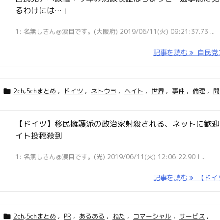
るわけには…」
1: 名無しさん＠涙目です。(大阪府) 2019/06/11(火) 09:21:37.73 ...
記事を読む
自民党ア 
2ch,5chまとめ
,
ドイツ
,
ネトウヨ
,
ヘイト
,
世界
,
事件
,
倫理
,
問

【ドイツ】移民擁護派の政治家射殺される、ネットに歓迎
イト投稿殺到
1: 名無しさん＠涙目です。(光) 2019/06/11(火) 12:06:22.90 I ...
記事を読む
【ドイツ 
2ch,5chまとめ
,
PR
,
あるある
,
ねた
,
コマーシャル
,
サービス
,
