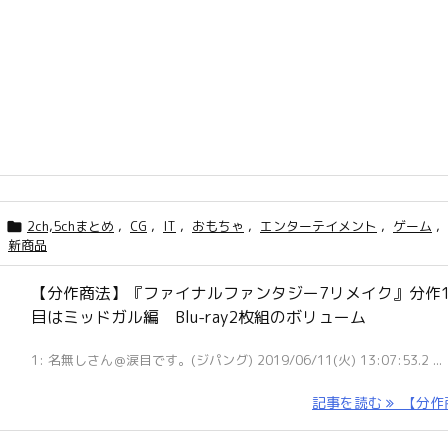
2ch,5chまとめ
,
CG
,
IT
,
おもちゃ
,
エンターテイメント
,
ゲーム
,

新商品
【分作商法】『ファイナルファンタジー7リメイク』分作
目はミッドガル編 Blu-ray2枚組のボリューム
1: 名無しさん＠涙目です。(ジパング) 2019/06/11(火) 13:07:53.2 ...
記事を読む
【分作商 