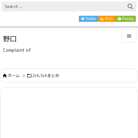

Twitter
Feedly
RSS

野口

Complaint of
メニュ

サイド
ホーム
>
2ch,5chまとめ



前へ

次へ

検索