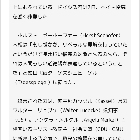
上にあふれている。ドイツ政府は7日、ヘイト投稿
を強く非難した
ホルスト・ゼーホーファー（Horst Seehofer）
内相は「もし誰かが、リベラルな見解を持っていた
というだけで凄まじい憎悪の対象となるのなら、そ
れは人間らしい道徳観が衰退しているということ
だ」と独日刊紙ターゲスシュピーゲル
（Tagesspiegel）に語った。
殺害されたのは、独中部カッセル（Kassel）県の
ワルター・リュブケ（Walter Luebcke）県知事
（65）。アンゲラ・メルケル（Angela Merkel）首
相率いるキリスト教民主・社会同盟（CDU・CSU）
に所属する政治家で、移民の擁護を公言していた。