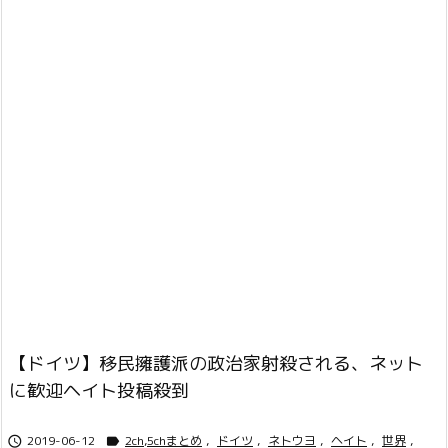
【ドイツ】移民擁護派の政治家射殺される、ネット
に歓迎ヘイト投稿殺到
2019-06-12
2ch,5chまとめ
,
ドイツ
,
ネトウヨ
,
ヘイト
,
世界
,

