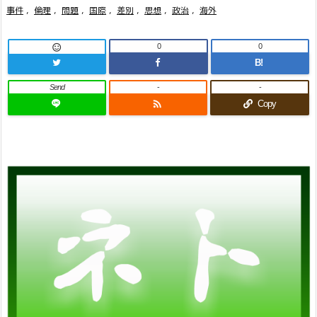
事件
,
倫理
,
問題
,
国際
,
差別
,
思想
,
政治
,
海外
0
0

B!
Send
-
-

Copy