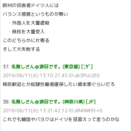
欧州の田舎者ドイツ人には
バランス感覚というものが無い
・外国人を大量虐殺
・移民を大量受入
このどちらかに片寄る
そして大失敗する
37:
名無しさん＠涙目です。(東京都) [ﾆﾀﾞ]
2019/06/11(火) 13:10:27.45 ID:ub3PUz2E0
移民歓迎とか奴隷労働者確保したい資本家ぐらいだろ
38:
名無しさん＠涙目です。(神奈川県) [JP]
2019/06/11(火) 13:21:42.12 ID:dR4NW9t+0
これでも韓国やパヨクはドイツを見習えって言うのかな