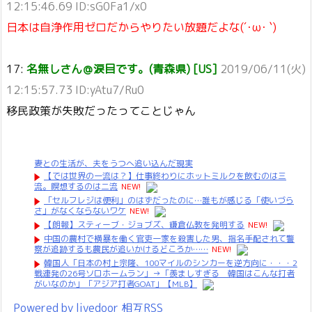
12:15:46.69 ID:sG0Fa1/x0
日本は自浄作用ゼロだからやりたい放題だよな(´･ω･ `)
17:
名無しさん＠涙目です。(青森県) [US]
2019/06/11(火)
12:15:57.73 ID:yAtu7/Ru0
移民政策が失敗だったってことじゃん
妻との生活が、夫をうつへ追い込んだ現実
【では世界の一流は？】仕事終わりにホットミルクを飲むのは三
流。瞑想するのは二流
NEW!
「セルフレジは便利」のはずだったのに…誰もが感じる「使いづら
さ」がなくならないワケ
NEW!
【朗報】スティーブ・ジョブズ、鎌倉仏教を発明する
NEW!
中国の農村で横暴を働く官吏一家を殺害した男、指名手配されて警
察が追跡するも農民が追いかけるどころか……
NEW!
韓国人「日本の村上宗隆、100マイルのシンカーを逆方向に・・・2
戦連発の26号ソロホームラン」→「羨ましすぎる 韓国はこんな打者
がいなのか」「アジア打者GOAT」【MLB】
Powered by livedoor 相互RSS