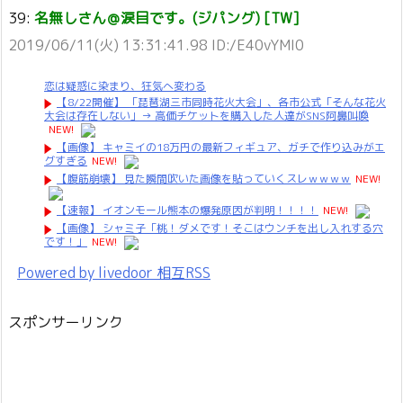
39:
名無しさん＠涙目です。(ジパング) [TW]
2019/06/11(火) 13:31:41.98 ID:/E40vYMI0
恋は疑惑に染まり、狂気へ変わる
【8/22開催】 「琵琶湖三市同時花火大会」、各市公式「そんな花火
大会は存在しない」→ 高価チケットを購入した人達がSNS阿鼻叫喚
NEW!
【画像】 キャミイの18万円の最新フィギュア、ガチで作り込みがエ
グすぎる
NEW!
【腹筋崩壊】 見た瞬間吹いた画像を貼っていくスレｗｗｗｗ
NEW!
【速報】 イオンモール熊本の爆発原因が判明！！！！
NEW!
【画像】 シャミ子「桃！ダメです！そこはウンチを出し入れする穴
です！」
NEW!
Powered by livedoor 相互RSS
スポンサーリンク