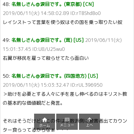
48:
名無しさん＠涙目です。(東京都) [CN]
2019/06/11(火) 14:58:02.89 ID:rTBShdBo0
レイシストって言葉を使う奴はその国を乗っ取りたい奴
49:
名無しさん＠涙目です。(茸) [US]
2019/06/11(火)
15:01:37.45 ID:U8/U25wu0
右翼が移民を雇って殺らせてたら面白い
50:
名無しさん＠涙目です。(四国地方) [US]
2019/06/11(火) 15:03:32.47 ID:rUL396950
＞助けを必要とする人々に手を差し伸べるのはキリスト教
の基本的な価値観だと発言。



それはそうだけど、この件は多数派側に被害者出てカウン
メニュー
上へ
ホーム
ター食らってるからなぁ・・・