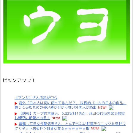
ピックアップ！
【マンガ】ぜんぶ私が中心
海外「日本人は何に使ってるんだ？」 世界的ブームの日本の食品、
買ってみたものの使い道が分からない外国人が続出
NEW!
【朗報】カープ鈴木健矢、6回2安打1失点！床田の代役先発で快投
し鯉党に絶賛される！
NEW!
運転してる女性配信者さん、とんでもない駐車テクニックを見せつ
けてネット民をドン引きさせるｗｗｗｗｗｗ他
NEW!