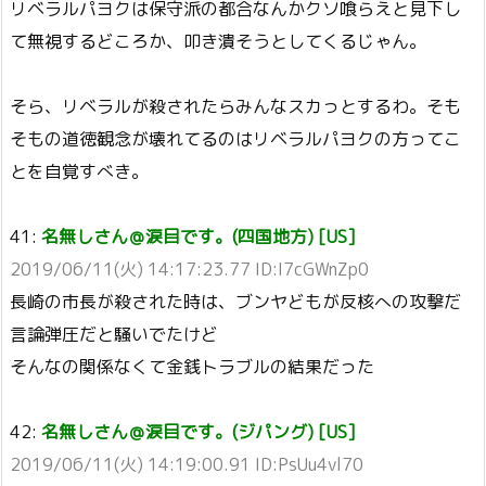
リベラルパヨクは保守派の都合なんかクソ喰らえと見下し
て無視するどころか、叩き潰そうとしてくるじゃん。
そら、リベラルが殺されたらみんなスカっとするわ。そも
そもの道徳観念が壊れてるのはリベラルパヨクの方ってこ
とを自覚すべき。
41:
名無しさん＠涙目です。(四国地方) [US]
2019/06/11(火) 14:17:23.77 ID:I7cGWnZp0
長崎の市長が殺された時は、ブンヤどもが反核への攻撃だ
言論弾圧だと騒いでたけど
そんなの関係なくて金銭トラブルの結果だった
42:
名無しさん＠涙目です。(ジパング) [US]
2019/06/11(火) 14:19:00.91 ID:PsUu4vl70