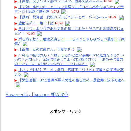
【画像】女子バスケ部のラーメン、限界突破ｗｗｗｗ
NEW!
【悲報】高樹沙耶、アニソン盆踊りに「日本は品格が落ちた」と苦
言→炎上気味で幕引き
NEW!
【動画】税務署、脱税のプロだったことが、バレるwww
NEW!
豊臣兄弟！ 第三十話
NEW!
会社にジョギングで出社するの禁止されたんだがこれ法律違反じゃ
ない？
NEW!
舌を絡ませて、唾液交換して── ちゅっちゅしながらの濃厚エッ画
像♪
【画像】この女優さん、可愛すぎる
10年もの間浮気してた嫁。まさかと思い長男のDNA鑑定をするがい
いな？と問うと、元嫁は発狂したような状態になり、「あの子は貴方
の子です！いいがかりはやめて！」と叫んだ…
【パリピ孔明】アニオリ場面も高評価「パリピ」続編への期待が高
まる
【緊急速報】NYで警官が黒人男性の首を絞め、暴動第二波不可避へ
Powered by livedoor 相互RSS
スポンサーリンク