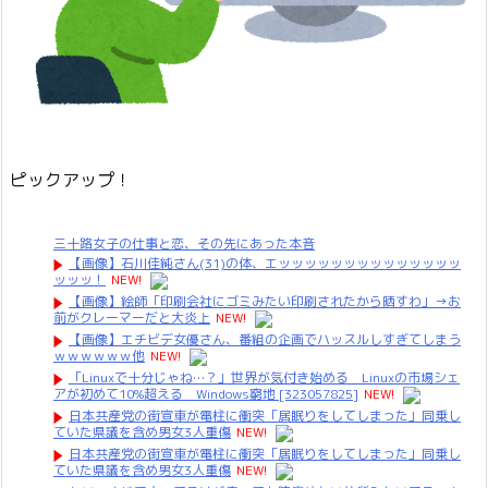
ピックアップ！
三十路女子の仕事と恋、その先にあった本音
【画像】石川佳純さん(31)の体、エッッッッッッッッッッッッッッ
ッッッ！
NEW!
【画像】絵師「印刷会社にゴミみたい印刷されたから晒すわ」→お
前がクレーマーだと大炎上
NEW!
【画像】エチビデ女優さん、番組の企画でハッスルしすぎてしまう
ｗｗｗｗｗｗ他
NEW!
「Linuxで十分じゃね…？」世界が気付き始める Linuxの市場シェ
アが初めて10%超える Windows窮地 [323057825]
NEW!
日本共産党の街宣車が電柱に衝突「居眠りをしてしまった」同乗し
ていた県議を含め男女3人重傷
NEW!
日本共産党の街宣車が電柱に衝突「居眠りをしてしまった」同乗し
ていた県議を含め男女3人重傷
NEW!