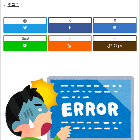
,
不具合
0
0

B!
Send
-
-

Copy