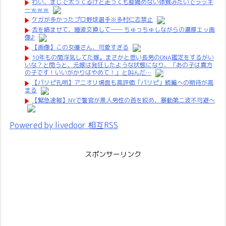
わい、まじで太ってるけど走っても膝痛めない体質みたいでラッキ
ーｗｗｗ
ケガが多かったプロ野球選手※多村仁志禁止
舌を絡ませて、唾液交換して── ちゅっちゅしながらの濃厚エッ画
像♪
【画像】この女優さん、可愛すぎる
10年もの間浮気してた嫁。まさかと思い長男のDNA鑑定をするがい
いな？と問うと、元嫁は発狂したような状態になり、「あの子は貴方
の子です！いいがかりはやめて！」と叫んだ…
【パリピ孔明】アニオリ場面も高評価「パリピ」続編への期待が高
まる
【緊急速報】NYで警官が黒人男性の首を絞め、暴動第二波不可避へ
Powered by livedoor 相互RSS
スポンサーリンク