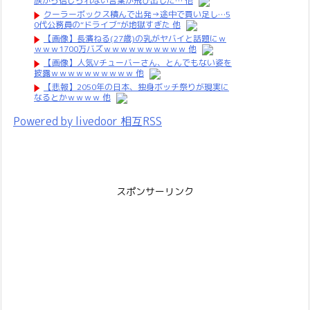
族から信じられない言葉が飛び出した… 他
クーラーボックス積んで出発→途中で買い足し…5
0代公務員の“ドライブ”が地獄すぎた 他
【画像】長濱ねる(27歳)の乳がヤバイと話題にｗ
ｗｗｗ1700万バズｗｗｗｗｗｗｗｗｗｗ 他
【画像】人気Vチューバーさん、とんでもない姿を
披露ｗｗｗｗｗｗｗｗｗｗ 他
【悲報】2050年の日本、独身ボッチ祭りが現実に
なるとかｗｗｗｗ 他
Powered by livedoor 相互RSS
スポンサーリンク