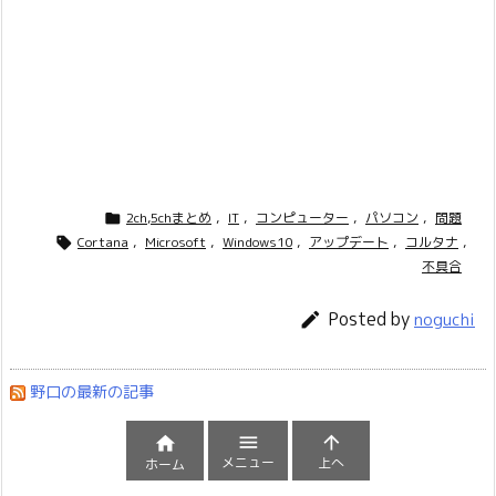
2ch,5chまとめ
,
IT
,
コンピューター
,
パソコン
,
問題

Cortana
,
Microsoft
,
Windows10
,
アップデート
,
コルタナ
,

不具合
Posted by

noguchi
野口の最新の記事



メニュー
上へ
ホーム