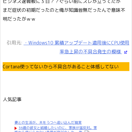
ビジネス速報板に３日？？ぐらい前にスレが立ってたが
まだ症状の初期だったのと俺が知識皆無だったんで意味不
明だったがｗｗ
引用元:
・Windows10 累積アップデート適用後にCPU使用
率急上昇の不具合発生の模様
Cortana使ってないから不具合があること体感してない
人気記事
妻との生活が、夫をうつへ追い込んだ現実
36歳の彼女と結婚したいのに、家族が猛反対。家