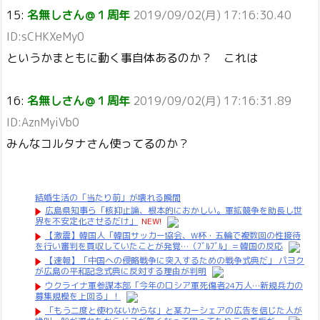
15:
名無しさん＠１周年
2019/09/02(月) 17:16:30.40
ID:sCHKXeMy0
というかまともに動く事自体あるのか？ これは
16:
名無しさん＠１周年
2019/09/02(月) 17:16:31.89
ID:AznMyiVb0
みんなコルタナさん使ってるのか？
結婚生活の「当たり前」が壊れる瞬間
広島県知事ら「核抑止論、根本的におかしい。軍拡競争を助長し世
界を不安定化させるだけ」
NEW!
【激震】韓国人「韓国サッカー協会、W杯・五輪で複数回の性接待
を行い審判を買収していたことが発覚…（ﾌﾞﾙﾌﾞﾙ」＝韓国の反応
【速報】「中国への侵略戦争に突入するための戦争式典だ」 パヨク
が広島の平和記念式典に反対する理由が判明
ウクライナ軍参謀本部「今年のロシア軍死傷者24万人…新規兵力の
募集規模を上回る」！
「もう二度と使わないからな」と某カーシェアの広告を信じた人が