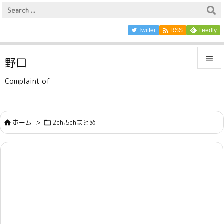

Twitter
Feedly
RSS

野口

Complaint of
メニュ

サイド
ホーム
>
2ch,5chまとめ



前へ

次へ

検索