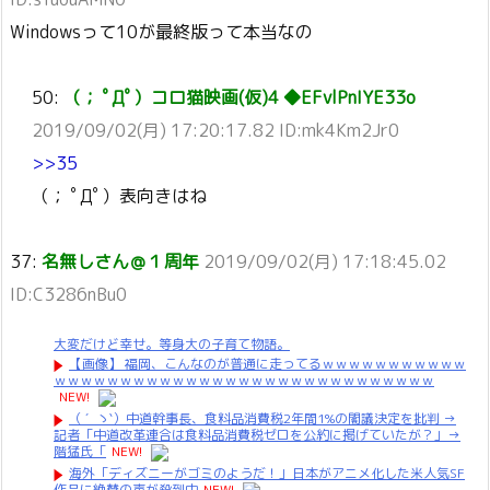
Windowsって10が最終版って本当なの
50:
（； ﾟДﾟ）コロ猫映画(仮)4 ◆EFvlPnIYE33o
2019/09/02(月) 17:20:17.82 ID:mk4Km2Jr0
>>35
（； ﾟДﾟ）表向きはね
37:
名無しさん＠１周年
2019/09/02(月) 17:18:45.02
ID:C3286nBu0
大変だけど幸せ。等身大の子育て物語。
【画像】 福岡、こんなのが普通に走ってるｗｗｗｗｗｗｗｗｗｗｗ
ｗｗｗｗｗｗｗｗｗｗｗｗｗｗｗｗｗｗｗｗｗｗｗｗｗｗｗｗｗ
NEW!
（ ´_ゝ`）中道幹事長、食料品消費税2年間1%の閣議決定を批判 →
記者「中道改革連合は食料品消費税ゼロを公約に掲げていたが？」→
階猛氏「
NEW!
海外「ディズニーがゴミのようだ！」日本がアニメ化した米人気SF
作品に絶賛の声が殺到中
NEW!