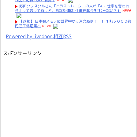
野田クリスタルさん「イラストレーターの人が『AIに仕事を奪われ
る』って言ってるけど、あなた達は"仕事を奪う側"じゃない？」
NEW!
【速報】 日本製メモリに世界中から注文殺到！！！ １兆５０００億
円で工場増築へ
NEW!
Powered by livedoor 相互RSS
スポンサーリンク