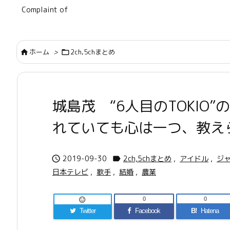
Complaint of
ホーム
>
2ch,5chまとめ


城島茂 “6人目のTOKIO
れていても心は一つ、教え
2019-09-30
2ch,5chまとめ
,
アイドル
,
ジ


日本テレビ
,
歌手
,
結婚
,
農業
0
0

Twitter
Facebook
B!
Hatena