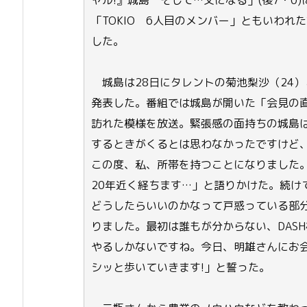
ャル!』城島 そして…父になる」(後7・0
「TOKIO 6人目のメンバー」ともいわ
した。
城島は28日にタレントの菊池梨沙（24）
発表した。番組では城島が開いた「会見の直前
訪れた模様を放送。緊張感の面持ちの城島
するときがくるとは思わなかったですけど
この度、私、所帯を持つことになりました。
20年近く経ちます…」と語りかけた。続け
どうしたらいいのかなって戸惑っている部
りました。最初は誰もが分からない、DAS
やるしかないですね。今日、明雄さんにお
シッと歩いていきます!」と誓った。