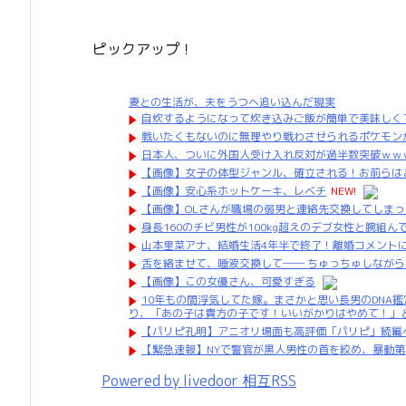
ピックアップ！
妻との生活が、夫をうつへ追い込んだ現実
自炊するようになって炊き込みご飯が簡単で美味しく
戦いたくもないのに無理やり戦わさせられるポケモン
日本人、ついに外国人受け入れ反対が過半数突破ｗｗ
【画像】女子の体型ジャンル、確立される！お前らは
【画像】安心系ホットケーキ、レベチ
NEW!
【画像】OLさんが職場の弱男と連絡先交換してしま
身長160のチビ男性が100kg超えのデブ女性と腕組
山本里菜アナ、結婚生活4年半で終了！離婚コメント
舌を絡ませて、唾液交換して── ちゅっちゅしながら
【画像】この女優さん、可愛すぎる
10年もの間浮気してた嫁。まさかと思い長男のDNA
り、「あの子は貴方の子です！いいがかりはやめて！」
【パリピ孔明】アニオリ場面も高評価「パリピ」続編
【緊急速報】NYで警官が黒人男性の首を絞め、暴動
Powered by livedoor 相互RSS