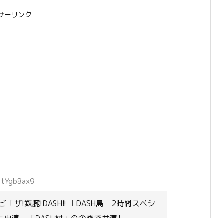
サーリンク
4tYgb8ax9
ザ!鉄腕!DASH!! 『DASH島 2時間スペシ