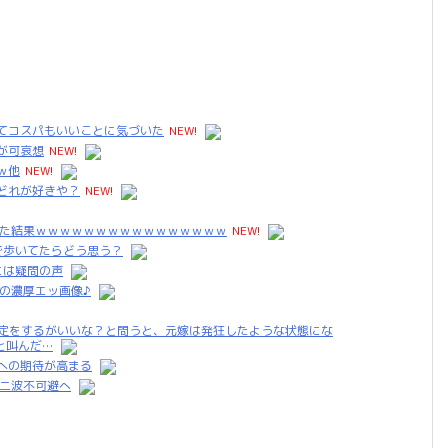
てコスパもいいことに気づいた
NEW!
が可哀想
NEW!
ｗ他
NEW!
どれが好きや？
NEW!
った結果ｗｗｗｗｗｗｗｗｗｗｗｗｗｗｗｗ
NEW!
んで歩いてたらどう思う？
には疑問の声
の濃厚エッ画像♪
鑑定をするがいいな？と問うと、元嫁は発狂したような状態にな
と叫んだ…
への期待が高まる
第二波不可避へ