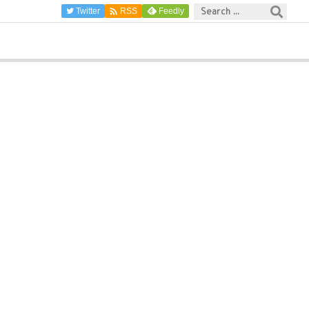

Twitter
Feedly
RSS