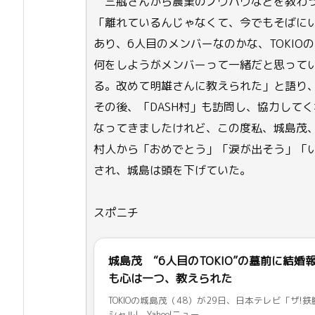
三瓶さんから農業のノウハウなどを教わ
「離れているんじゃなくて、今でもそばに
あり、6人目のメンバーなのかな、TOKI
何をしようがメンバーって一緒だと思って
る。改めて明雄さんに教えられた」と語り
その後、「DASH村」も訪問し、協力して
なってきましたけれど、この度私、城島茂
村人から「おめでとう」「涙が出そう」「
され、城島は頭を下げていた。
スポニチ
城島茂 “6人目のTOKIO”の墓前に結
も心は一つ、教えられた
TOKIOの城島茂（48）が29日、日本テレビ「ザ!鉄腕!
シャル! - Yahoo!ニュー ...