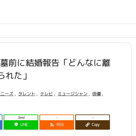
”の墓前に結婚報告「どんなに離
られた」
ャニーズ
,
タレント
,
テレビ
,
ミュージシャン
,
俳優
,
Send
-
-

LINE
RSS
Copy