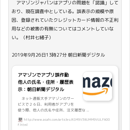
アマゾンジャパンはアプリの問題を「認識」して
おり、現在調査中としている。誤表示の規模や原
因、登録されていたクレジットカード情報の不正利
用などの被害の有無についてはコメントしていな
い。（村井七緒子）
2019年9月26日13時27分 朝日新聞デジタル
アマゾンでアプリ誤作動
他人の氏名・住所・履歴表
示：朝日新聞デジタル
ネット通販大手アマゾンのサー
ビスで２６日、利用者がアプリを
使う際、他人の氏名や住所、注文履歴な ...
http://www.asahi.com/articles/ASM9V3WJMM9VULFA00
F.html