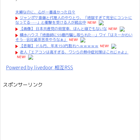
夫婦なのに、心が一番遠かった日々
ジャンポケ斎藤と代理人のやりとり、「地獄すぎて完全にコントに
なってる……」と衝撃を受ける人が続出中
NEW!
【画像】 日本共産党の街宣車、ほんと碌でもないな
NEW!
積水ハウス「地面師に55億円騙し取られた…」ワイ「はえーかわい
そう…会社滅茶苦茶やろなぁ」
NEW!
【悲報】 ドル円、年末150円割れへｗｗｗｗｗ
NEW!
老人「エアコンは高すぎる、ワシらの熱中症対策はこれじゃよ」
NEW!
Powered by livedoor 相互RSS
スポンサーリンク