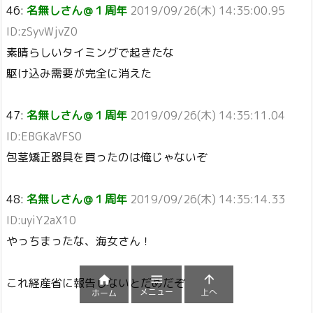
46:
名無しさん＠１周年
2019/09/26(木) 14:35:00.95
ID:zSyvWjvZ0
素晴らしいタイミングで起きたな
駆け込み需要が完全に消えた
47:
名無しさん＠１周年
2019/09/26(木) 14:35:11.04
ID:EBGKaVFS0
包茎矯正器具を買ったのは俺じゃないぞ
48:
名無しさん＠１周年
2019/09/26(木) 14:35:14.33
ID:uyiY2aX10
やっちまったな、海女さん！



これ経産省に報告しないとだめだぞ
メニュー
上へ
ホーム