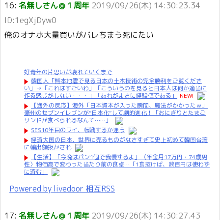
16:
名無しさん＠１周年
2019/09/26(木) 14:30:23.34
ID:1egXjDyw0
俺のオナホ大量買いがバレちまう死にたい
好青年の片思いが壊れていくまで
韓国人「熊本地震で見る日本の土木技術の完全勝利をご覧くださ
い」→「これはすごいわ」「こういうのを見ると日本人は何か適当に
作る感じがしない・・・」「あれがまさに経験値である」
NEW!
【海外の反応】海外「日本資本が入った瞬間、魔法がかかったｗ」
豪州のセブンイレブンが”日本化”して劇的進化！「おにぎりとたまご
サンドが食べられるなんて……」
SES10年目のワイ、転職するか迷う
経済大国の日本、世界に売るものがなさすぎて史上初めて韓国台湾
に輸出額抜かされ
【生活】「今晩はパン1個で我慢するよ」〈年金月17万円・74歳男
性〉物価高で変わった当たり前の食卓…「1食抜けば、数百円は使わず
に済む」
Powered by livedoor 相互RSS
17:
名無しさん＠１周年
2019/09/26(木) 14:30:27.43