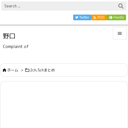

Twitter
Feedly
RSS

野口

Complaint of
メニュ

サイド
ホーム
>
2ch,5chまとめ



前へ

次へ

検索