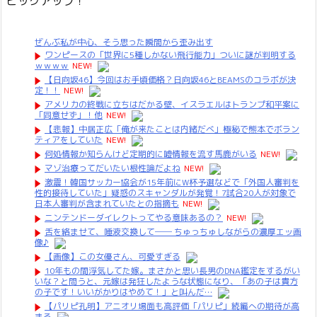
ピックアップ！
ぜんぶ私が中心、そう思った瞬間から歪み出す
ワンピースの「世界に5種しかない飛行能力」ついに謎が判明する
ｗｗｗｗ
NEW!
【日向坂46】今回はお手頃価格？日向坂46とBEAMSのコラボが決
定！！
NEW!
アメリカの終戦に立ちはだかる壁、イスラエルはトランプ和平案に
「同意せず」！他
NEW!
【悲報】中居正広「俺が来たことは内緒だべ」極秘で熊本でボラン
ティアをしていた
NEW!
何処情報か知らんけど定期的に嘘情報を流す馬鹿がいる
NEW!
マゾ治療ってだいたい根性論だよね
NEW!
激震！韓国サッカー協会が15年前にW杯予選などで「外国人審判を
性的接待していた」疑惑のスキャンダルが発覚！7試合20人が対象で
日本人審判が含まれていたとの指摘も
NEW!
ニンテンドーダイレクトってやる意味あるの？
NEW!
舌を絡ませて、唾液交換して── ちゅっちゅしながらの濃厚エッ画
像♪
【画像】この女優さん、可愛すぎる
10年もの間浮気してた嫁。まさかと思い長男のDNA鑑定をするがい
いな？と問うと、元嫁は発狂したような状態になり、「あの子は貴方
の子です！いいがかりはやめて！」と叫んだ…
【パリピ孔明】アニオリ場面も高評価「パリピ」続編への期待が高
まる