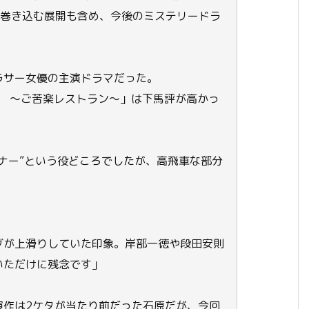
者を巻き込む展開も含め、今後のミステリードラ
ラサー女優の主演ドラマだった。
n？ ～ご苦楽レストラン～」は下馬評が高かっ
ナー”という役どころでしたが、高飛車な部分
グが上滑りしていた印象。岸部一徳や段田安則
いただけに残念です」
演作は2ケタが当たり前だった石原だが、今回