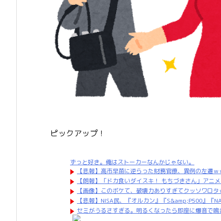
ピックアップ！
ずっと好き。俺はストーカーなんかじゃない。
【悲報】高市早苗に逆らった財務官僚、異例の左遷ｗ
【朗報】「ドカ食いダイスキ！ もちづきさん」アニ
【画像】このボケて、破壊力ありすぎてクッソワロタ
【悲報】NISA民、『オルカン』『S&amp;P500』『N
セミがうるさすぎる。明るくなったら即座に爆音で鳴