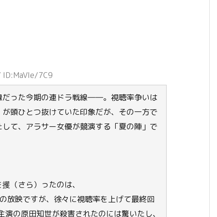
 ID:MaVIe/7C9
縁だった今期の連ドラ戦線――。視聴率争いは
」が頭ひとつ抜けていた印象だが、その一方で
たして、アラサー女優が競演する「夏の陣」で
を攫（さら）ったのは、
続の放映ですが、徐々に視聴率を上げて最終回
W主演の原田知世が殺害されたのには驚いたし、