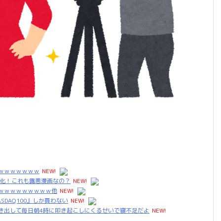
ｗｗｗｗｗｗｗ
NEW!
メ化！これも露悪漫画なの？
NEW!
ｗｗｗｗｗｗｗｗｗ他
NEW!
ASDAQ100』しか買わない
NEW!
き出して毎日朝4時に叩き起こしにくるせいで寝不足だよ
NEW!