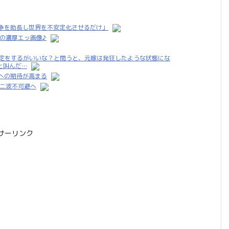
争を助長し世界を不安定化させるだけ」
の濃厚エッ画像♪
鑑定をするがいいな？と問うと、元嫁は発狂したような状態にな
と叫んだ…
への期待が高まる
第二波不可避へ
サーリンク