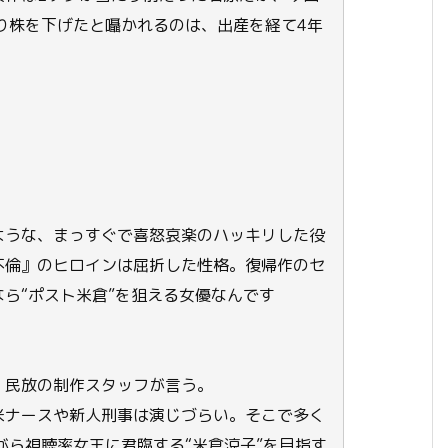
り株を下げたと囁かれるのは、出産を経て4年
、
ような、まっすぐで喜怒哀楽のハッキリした役
不倫』のヒロインは屈折した性格。復帰作のセ
ら“ポスト米倉”を狙える女優なんです
。民放の制作スタッフが言う。
米ナースや新人刑事は演じづらい。そこで多く
がら視聴率女王に君臨する“米倉涼子”を目指す