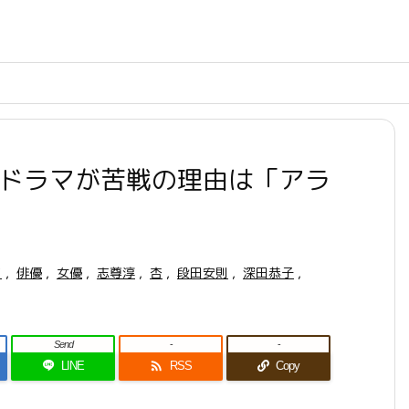
演ドラマが苦戦の理由は「アラ
マ
,
俳優
,
女優
,
志尊淳
,
杏
,
段田安則
,
深田恭子
,
Send
-
-

LINE
RSS
Copy