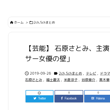
ホーム
>
2ch,5chまとめ


【芸能】 石原さとみ、主
サー女優の壁」
2019-09-26
2ch,5chまとめ
,
テレビ
,
ドラ


石原さとみ
,
福士蒼汰
,
米倉涼子
,
谷原章介
,
黒木華
0
0

Twitter
Facebook
B!
Hatena