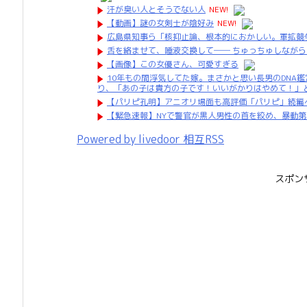
汗が臭い人とそうでない人
NEW!
【動画】謎の女剣士が陰好み
NEW!
広島県知事ら「核抑止論、根本的におかしい。軍拡競
舌を絡ませて、唾液交換して── ちゅっちゅしながら
【画像】この女優さん、可愛すぎる
10年もの間浮気してた嫁。まさかと思い長男のDNA
り、「あの子は貴方の子です！いいがかりはやめて！」
【パリピ孔明】アニオリ場面も高評価「パリピ」続編
【緊急速報】NYで警官が黒人男性の首を絞め、暴動
Powered by livedoor 相互RSS
スポン