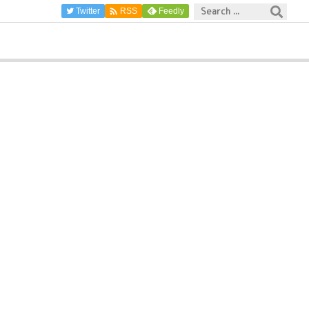

Twitter
Feedly
RSS