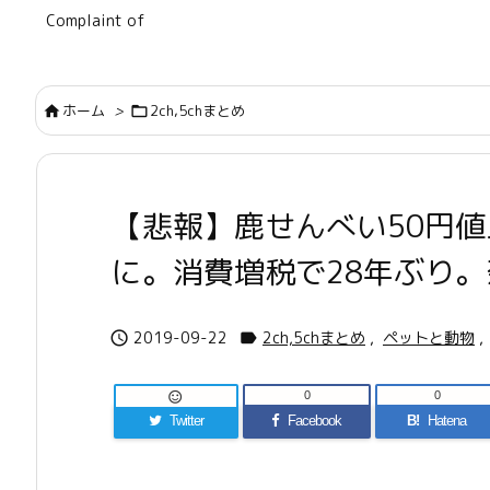
Complaint of
ホーム
>
2ch,5chまとめ


【悲報】鹿せんべい50円値上
に。消費増税で28年ぶり
2019-09-22
2ch,5chまとめ
,
ペットと動物
,


0
0

Twitter
Facebook
B!
Hatena