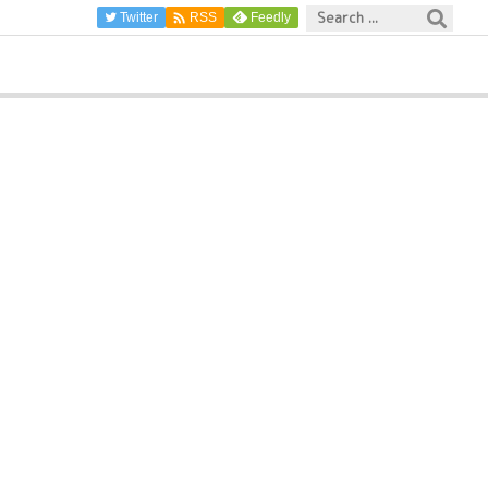

Twitter
Feedly
RSS