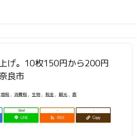
げ。10枚150円から200円
。奈良市
増税
,
消費税
,
生物
,
税金
,
観光
,
鹿
Send
-
-

LINE
RSS
Copy