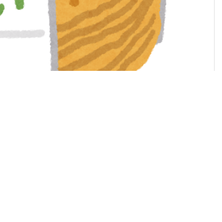
もの”があったんだけど…」
NEW!
たんやが
NEW!