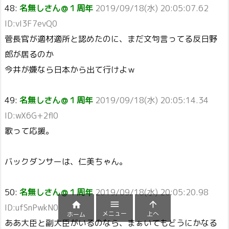
48:
名無しさん＠１周年
2019/09/18(水) 20:05:07.62
ID:vI3F7evQ0
菅長官が適材適所と認めたのに、まだ文句言ってる反日野
郎が居るのか
今井が嫌なら日本から出て行けよｗ
49:
名無しさん＠１周年
2019/09/18(水) 20:05:14.34
ID:wX6G+2fl0
歌って応援。
バックダンサーは、仁美ちゃん。
50:
名無しさん＠１周年
2019/09/18(水) 20:05:20.98



ID:ufSnPwkN0
メニュー
上へ
ホーム
ああ大臣と副大臣がいるのなら、まぁいてもどうにかなる