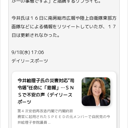
が一の事態ですよ」と指摘するリプライも。
今井氏は１６日に南房総市広報や陸上自衛隊東部方
面隊などによる情報をリツイートしていたが、１７
日は更新されなかった。
9/18(水) 17:06
デイリースポーツ
今井絵理子氏の災害対応“司
令塔”任命に「悲報」…ＳＮ
Ｓで不安の声（デイリース
ポーツ
第４次安倍再改造内閣で内閣府政
務官に起用されたＳＰＥＥＤの元メンバーで自民党の今
井絵理子参院議員 ...