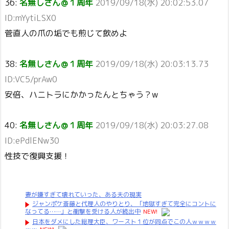
36:
名無しさん＠１周年
2019/09/18(水) 20:02:53.07
ID:mYytiLSX0
菅直人の爪の垢でも煎じて飲めよ
38:
名無しさん＠１周年
2019/09/18(水) 20:03:13.73
ID:VC5/prAw0
安倍、ハニトラにかかったんとちゃう？w
40:
名無しさん＠１周年
2019/09/18(水) 20:03:27.08
ID:ePdlENw30
性技で復興支援！
妻が嫌すぎて壊れていった、ある夫の現実
ジャンポケ斎藤と代理人のやりとり、「地獄すぎて完全にコントに
なってる……」と衝撃を受ける人が続出中
NEW!
日本をダメにした総理大臣、ワースト１位が同点でこの人ｗｗｗｗ