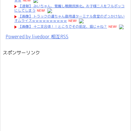
ｗｗ
NEW!
【速報】 みいちゃん、覚醒し戦闘民族化。お子様二人をフルボッコ
にしてしまう
NEW!
【画像】 トラックの運ちゃん御用達ターミナル食堂のざっかけない
オムライスｗｗｗｗｗｗｗｗｗｗ
NEW!
【画像】 十二支合体！！ところでその前足、猫じゃね？
NEW!
Powered by livedoor 相互RSS
スポンサーリンク