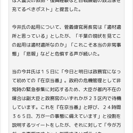
は大震災の救命・復興経験など百戦錬磨の政治家を
充てるべきポスト」と提言した。
今井氏の起用について、菅義偉官房長官は「適材適
所と思っている」としたが、「千葉の現状を見てこ
の起用は適材適所なのか」「これこそ本当の非常事
態」「悲報」などと危惧する声が続いた。
当の今井氏は１５日に「今日と明日は政務官になっ
て初めての『在京当番』。政府の危機管理として非
常時の緊急参集に対応するため、大臣が都内不在の
場合は副大臣と政務官のいずれかが２３区内で待機
しています。これを『在京当番』と呼び、２４時間
３６５日、万が一の事態に備えています」と役割を
説明するツイートをしたが、それに対して「今が万