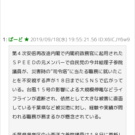
1:
ばーど ★
2019/09/18(水) 19:55:21.56 ID:X6ICJY6w9
第４次安倍再改造内閣で内閣府政務官に起用された
ＳＰＥＥＤの元メンバーで自民党の今井絵理子参院
議員が、災害時の“司令塔”に当たる職務に就いたこ
とを不安視する声が１８日までにＳＮＳで広がって
いる。台風１５号の影響による大規模停電などライ
フラインが遮断され、依然として大きな被害に直面
している千葉県など被災地に対し、経験や実績が問
われる職務が務まるかが懸念されている。
千葉県選挙区の小西洋之参院議員は１８日に更新し