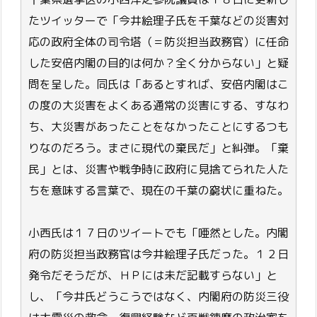
たツイッターで「今井絵理子氏を千葉などの災害対
応の政府全体の司令塔（＝防災担当政務官）に任命
した安倍内閣の目的は何か？全く分からない」と疑
問を呈した。同氏は「あるとすれば、安倍内閣はこ
の度の大災害をよくある通常の災害にする、すなわ
ち、大災害があったことをなかったことにするつも
りなのだろう。まさに現代の棄民だ」と糾弾。「棄
民」とは、災害や戦争時に政府に見捨てられた人た
ちを意味する言葉で、現在の千葉の窮状に重ねた。
小西氏は１７日のツイートでも「唖然とした。内閣
府の防災担当政務官は今井絵理子氏だった。１２日
発令だそうだが、ＨＰには未だ記載すらない」と
し、「今井氏どうこうではなく、内閣府の防災三役