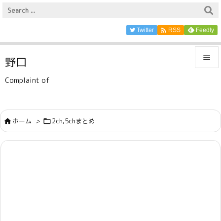

Twitter
Feedly
RSS

野口

Complaint of
メニュ

サイド
ホーム
>
2ch,5chまとめ



前へ

次へ

検索