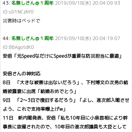
43:
名無しさん＠１周年
2019/09/18(水) 20:04:09.93
ID:sD1NCzhY0
災害時はベッドで
44:
名無しさん＠１周年
2019/09/18(水) 20:04:19.07
ID:86AgotdK0
安倍「元SpeedなだけにSpeedが重要な防災担当に最適」
安倍さんの神対応
8日 「大きな被害は出ないだろう」、下村博文の次男の結
婚披露宴に出席「結婚おめでとう」
9日 「2～3日で復旧するだろう」「よし、進次郎入閣させ
よう、これで支持率爆上げw」
11日 新内閣発表、安倍「私も10年目に小泉首相により幹
事長に抜擢されたので、10年目の進次郎議員も大臣として