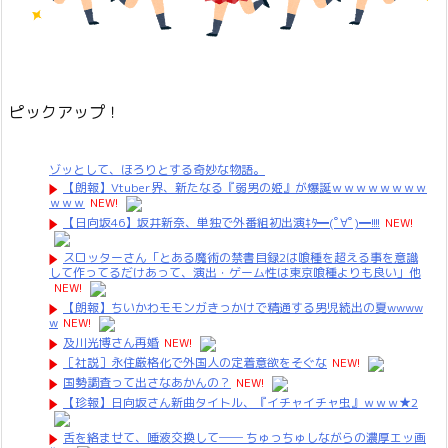
ピックアップ！
ゾッとして、ほろりとする奇妙な物語。
【朗報】Vtuber界、新たなる『弱男の姫』が爆誕ｗｗｗｗｗｗｗｗ
ｗｗｗ
NEW!
【日向坂46】坂井新奈、単独で外番組初出演ｷﾀ━(ﾟ∀ﾟ)━!!!!
NEW!
スロッターさん「とある魔術の禁書目録2は喰種を超える事を意識
して作ってるだけあって、演出・ゲーム性は東京喰種よりも良い」他
NEW!
【朗報】ちいかわモモンガきっかけで精通する男児続出の夏wwww
w
NEW!
及川光博さん再婚
NEW!
［社説］永住厳格化で外国人の定着意欲をそぐな
NEW!
国勢調査って出さなあかんの？
NEW!
【珍報】日向坂さん新曲タイトル、『イチャイチャ虫』ｗｗｗ★2
舌を絡ませて、唾液交換して── ちゅっちゅしながらの濃厚エッ画