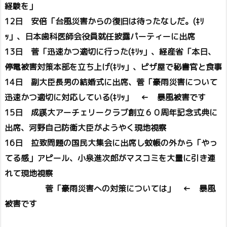
経験を」
12日 安倍「台風災害からの復旧は待ったなしだ。(ｷﾘ
ｯ」、日本歯科医師会役員就任披露パーティーに出席
13日 菅「迅速かつ適切に行った(ｷﾘｯ」、経産省「本日、
停電被害対策本部を立ち上げ(ｷﾘｯ」、ピザ屋で秘書官と食事
14日 副大臣長男の結婚式に出席、菅「豪雨災害について
迅速かつ適切に対応している(ｷﾘｯ」 ← 暴風被害です
15日 成蹊大アーチェリークラブ創立６０周年記念式典に
出席、河野自己防衛大臣がようやく現地視察
16日 拉致問題の国民大集会に出席し蚊帳の外から「やっ
てる感」アピール、小泉進次郎がマスコミを大量に引き連
れて現地視察
菅「豪雨災害への対策については」 ← 暴風
被害です