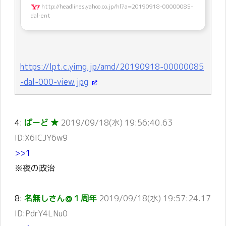
http://headlines.yahoo.co.jp/hl?a=20190918-00000085-
dal-ent
https://lpt.c.yimg.jp/amd/20190918-00000085
-dal-000-view.jpg
4:
ばーど ★
2019/09/18(水) 19:56:40.63
ID:X6ICJY6w9
>>1
※夜の政治
8:
名無しさん＠１周年
2019/09/18(水) 19:57:24.17
ID:PdrY4LNu0