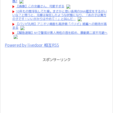
像♪
【画像】この女優さん、可愛すぎる
10年もの間浮気してた嫁。まさかと思い長男のDNA鑑定をするがい
いな？と問うと、元嫁は発狂したような状態になり、「あの子は貴方
の子です！いいがかりはやめて！」と叫んだ…
【パリピ孔明】アニオリ場面も高評価「パリピ」続編への期待が高
まる
【緊急速報】NYで警官が黒人男性の首を絞め、暴動第二波不可避へ
Powered by livedoor 相互RSS
スポンサーリンク