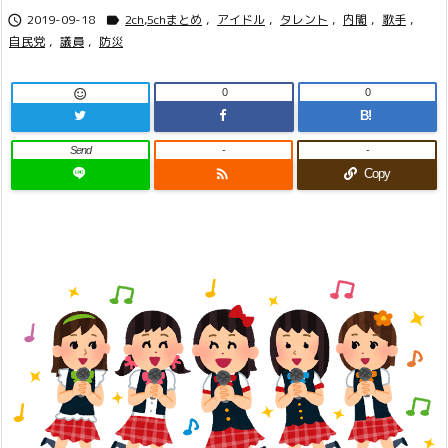
2019-09-18
2ch,5chまとめ
,
アイドル
,
タレント
,
内閣
,
歌手
,


自民党
,
議員
,
防災
0
0

B!
Send
-
-

Copy