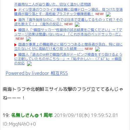
不器用な二人が辿り着いた、切なく温かい恋物語
ドイツ空港のウクライナ輸送機に自爆ドローン接近、見つけた空港
職員が蹴り落とす…高性能プラスチック爆弾搭載！
NEW!
海外「海外発祥なのに、今では日本で定着してるものって何？その
逆も教えて！」（海外の反応）
NEW!
韓国人「“韓国サッカー”性接待の試合結果をご覧ください」→「マ
ッサージ効果は間違いないねｗ」「これが本当のベッドサッカーだ」
NEW!
国連が事実上の機能停止に陥りつつあると関係者が告白、特に役に
立たないくせに高給だけ毟り取った結果……
NEW!
韓国人「過去のW杯で韓国代表がドーピング検査をすり抜けるよう
に注射していたものがこちら…」→「恥ずかしい…（ﾌﾞﾙﾌﾞﾙ」＝韓国
の反応
Powered by livedoor 相互RSS
南海トラフや北朝鮮ミサイル攻撃のフラグ立ててるんじゃ
ねーーー！
19:
名無しさん＠１周年
2019/09/18(水) 19:59:52.81
ID:MgqNAhO+0