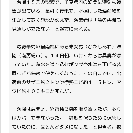
台風１５号の影響で、千葉県内の漁業に深刻な被
害が出ている。長引く停電で、水揚げした海産物を
生かしておく施設が使えず、漁業者は「漁の再開も
見通しが立たない」と途方に暮れる。
房総半島の最南端にある東安房（ひがしあわ）漁
協（南房総市）。１４日朝、いけすからは異臭が漂
っていた。海水を送り込むポンプや水温を下げる装
置などが停電で使えなくなった。この日までに、出
荷前のサザエ約２トンや伊勢エビ約１・５トン、ア
ワビ約４００キロが死んだ。
漁協は急きょ、発電機２機を取り寄せたが、多く
はカバーできなかった。「鮮度を保つために保管し
ていたのに、ほとんどダメになった」と担当者。被