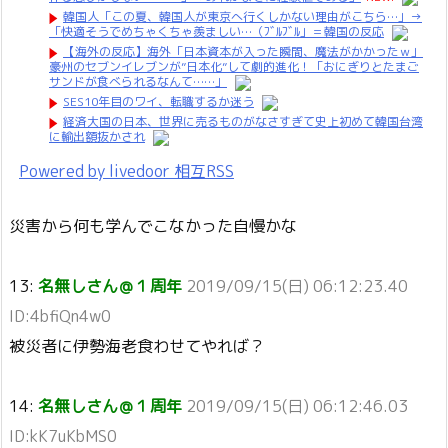
韓国人「この夏、韓国人が東京へ行くしかない理由がこちら…」→
「快適そうでめちゃくちゃ羨ましい…（ﾌﾞﾙﾌﾞﾙ」＝韓国の反応
【海外の反応】海外「日本資本が入った瞬間、魔法がかかったｗ」
豪州のセブンイレブンが”日本化”して劇的進化！「おにぎりとたまご
サンドが食べられるなんて……」
SES10年目のワイ、転職するか迷う
経済大国の日本、世界に売るものがなさすぎて史上初めて韓国台湾
に輸出額抜かされ
Powered by livedoor 相互RSS
災害から何も学んでこなかった自慢かな
13:
名無しさん＠１周年
2019/09/15(日) 06:12:23.40
ID:4bfiQn4w0
被災者に伊勢海老食わせてやれば？
14:
名無しさん＠１周年
2019/09/15(日) 06:12:46.03
ID:kK7uKbMS0