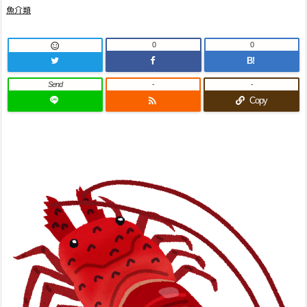
魚介類
0
0

B!
Send
-
-

Copy