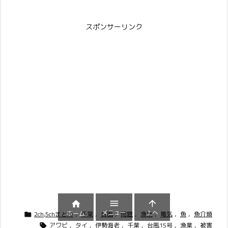
スポンサーリンク



メニュー
上へ
ホーム
2ch,5chまとめ
,
千葉
,
台風
,
問題
,
漁業
,
電気
,
魚
,
魚介類

アワビ
,
タイ
,
伊勢海老
,
千葉
,
台風15号
,
漁業
,
被害
