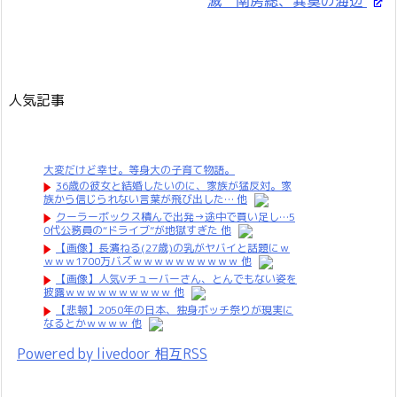
滅 南房総、異臭の海辺
人気記事
大変だけど幸せ。等身大の子育て物語。
36歳の彼女と結婚したいのに、家族が猛反対。家
族から信じられない言葉が飛び出した… 他
クーラーボックス積んで出発→途中で買い足し…5
0代公務員の“ドライブ”が地獄すぎた 他
【画像】長濱ねる(27歳)の乳がヤバイと話題にｗ
ｗｗｗ1700万バズｗｗｗｗｗｗｗｗｗｗ 他
【画像】人気Vチューバーさん、とんでもない姿を
披露ｗｗｗｗｗｗｗｗｗｗ 他
【悲報】2050年の日本、独身ボッチ祭りが現実に
なるとかｗｗｗｗ 他
Powered by livedoor 相互RSS