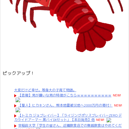
ピックアップ！
大変だけど幸せ。等身大の子育て物語。
【悲報】男が嫌いな男の特徴がこちらｗｗｗｗｗｗｗｗｗｗ
NEW!
【聖人】ヒカキンさん、熊本地震被災地へ2000万円の寄付！
NEW!
【トミカ ジョブレイバー】「ライジングポリスブレイバーZERO デ
カライドアーマー 黒バイDXセット」【本日発売】他
NEW!
早稲田大学「学生の皆さん、近隣飲食店での無銭飲食はやめてくだ