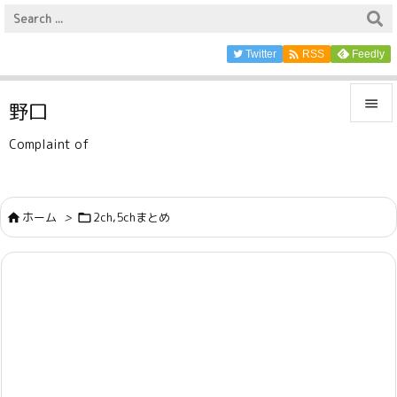

Twitter
Feedly
RSS

野口

Complaint of
メニュ

サイド
ホーム
>
2ch,5chまとめ



前へ

次へ

検索