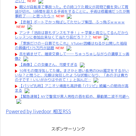
さい」
NEW!
親父が自転車で事故った。その時コケた親父が荷物で腹を突いて胃
袋が切れ、5時間を超える手術をすることに。手術は修羅場だったが無
事終了……と思ったら→
NEW!
【悲報】ボートでかっ飛ばしてたセレブ集団、ふっ飛ぶｗｗｗｗ
NEW!
アンチ「池田は歌もダンスも下手！」←学業と両立してるんだから
レッスンに参加出来なくて当たり前だろ？？？
NEW!
「家族だけの一日葬でもこれ」 VTuber因幡はねるが公開した祖母
の葬儀代175万円が話題
NEW!
舌を絡ませて、唾液交換して── ちゅっちゅしながらの濃厚エッ画
像♪
【画像】この女優さん、可愛すぎる
10年もの間浮気してた嫁。まさかと思い長男のDNA鑑定をするがい
いな？と問うと、元嫁は発狂したような状態になり、「あの子は貴方
の子です！いいがかりはやめて！」と叫んだ…
【パリピ孔明】アニオリ場面も高評価「パリピ」続編への期待が高
まる
【緊急速報】NYで警官が黒人男性の首を絞め、暴動第二波不可避へ
Powered by livedoor 相互RSS
スポンサーリンク