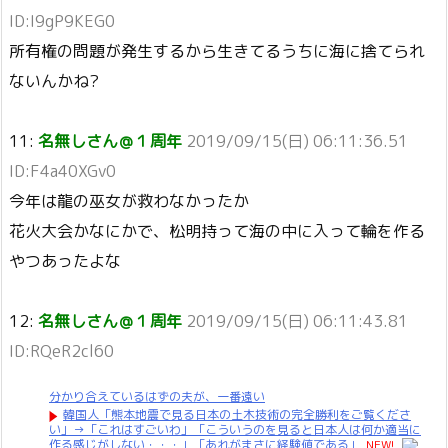
ID:I9gP9KEG0
所有権の問題が発生するから生きてるうちに海に捨てられ
ないんかね?
11:
名無しさん＠１周年
2019/09/15(日) 06:11:36.51
ID:F4a40XGv0
今年は龍の巫女が救わなかったか
花火大会かなにかで、松明持って海の中に入って輪を作る
やつあったよな
12:
名無しさん＠１周年
2019/09/15(日) 06:11:43.81
ID:RQeR2cl60
分かり合えているはずの夫が、一番遠い
韓国人「熊本地震で見る日本の土木技術の完全勝利をご覧くださ
い」→「これはすごいわ」「こういうのを見ると日本人は何か適当に
作る感じがしない・・・」「あれがまさに経験値である」
NEW!