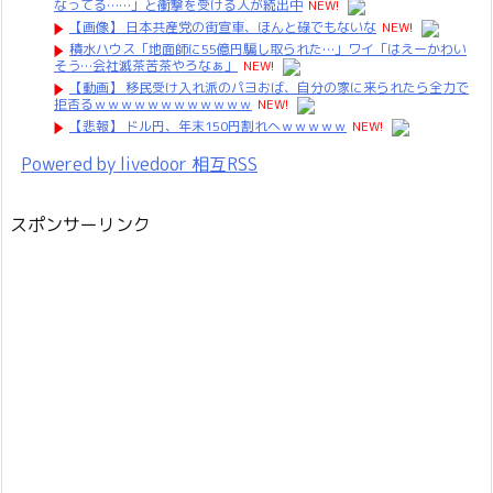
なってる……」と衝撃を受ける人が続出中
NEW!
【画像】 日本共産党の街宣車、ほんと碌でもないな
NEW!
積水ハウス「地面師に55億円騙し取られた…」ワイ「はえーかわい
そう…会社滅茶苦茶やろなぁ」
NEW!
【動画】 移民受け入れ派のパヨおば、自分の家に来られたら全力で
拒否るｗｗｗｗｗｗｗｗｗｗｗｗ
NEW!
【悲報】 ドル円、年末150円割れへｗｗｗｗｗ
NEW!
Powered by livedoor 相互RSS
スポンサーリンク