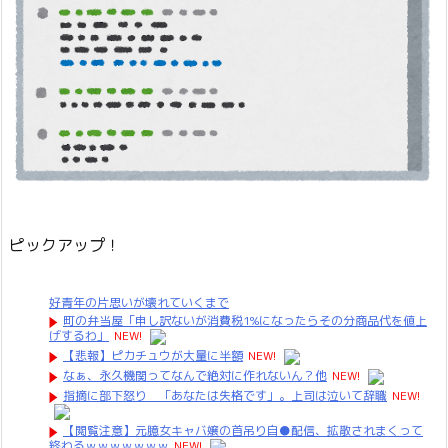
ピックアップ！
好青年の片思いが壊れていくまで
町の弁当屋「申し訳ないが消費税1%になったらその分商品代を値上
げするわ」
NEW!
【悲報】ピカチュウが大量に半額
NEW!
なぁ、永久機関ってなんで絶対に作れないん？他
NEW!
指摘に部下怒り 「あなたは失格です」。上司は泣いて辞職
NEW!
【閲覧注意】元臆女キャバ嬢の首吊り自●配信、拡散されまくって
終わるｗｗｗｗｗｗｗ
NEW!