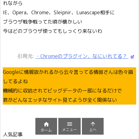
れながら
IE、Opera、Chrome、Sleipnir、Lunascape相手に
ブラウザ戦争戦ってた頃が懐かしい
今はどのブラウザ使ってもしっくり来ないわ
引用元:
・Chromeのプラグイン、なにいれてる？
Googleに情報抜かれるから云々言ってる情弱さんは色々損
してるよね
機械的に収拾されてビッグデータの一部になるだけで
君がどんなエッチなサイト見てようが全く関係ない



メニュー
上へ
ホーム
人気記事