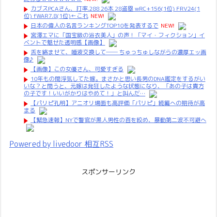
カブスPCAさん、打率.288 26本 28盗塁 wRC+156(1位) FRV24(1
位) fWAR7.8(1位)←これ
NEW!
日本の偉人の名言ランキングTOP10を発表するで
NEW!
宮澤エマに「国宝級の浴衣美人」の声！「マイ・フィクション」イ
ベントで魅せた透明感【画像】
舌を絡ませて、唾液交換して── ちゅっちゅしながらの濃厚エッ画
像♪
【画像】この女優さん、可愛すぎる
10年もの間浮気してた嫁。まさかと思い長男のDNA鑑定をするがい
いな？と問うと、元嫁は発狂したような状態になり、「あの子は貴方
の子です！いいがかりはやめて！」と叫んだ…
【パリピ孔明】アニオリ場面も高評価「パリピ」続編への期待が高
まる
【緊急速報】NYで警官が黒人男性の首を絞め、暴動第二波不可避へ
Powered by livedoor 相互RSS
スポンサーリンク