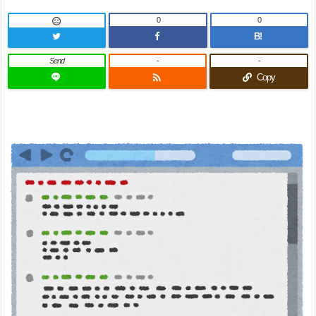
0
0

B!
Send
-
-

Copy