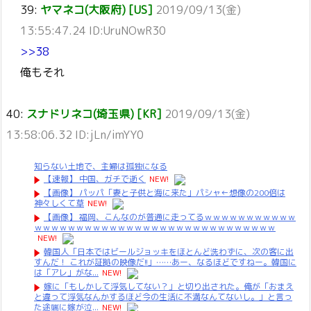
39:
ヤマネコ(大阪府) [US]
2019/09/13(金)
13:55:47.24 ID:UruNOwR30
>>38
俺もそれ
40:
スナドリネコ(埼玉県) [KR]
2019/09/13(金)
13:58:06.32 ID:jLn/imYY0
知らない土地で、主婦は孤独になる
【速報】 中国、ガチで逝く
NEW!
【画像】 パッパ「妻と子供と海に来た」パシャ←想像の200倍は
神々しくて草
NEW!
【画像】 福岡、こんなのが普通に走ってるｗｗｗｗｗｗｗｗｗｗｗ
ｗｗｗｗｗｗｗｗｗｗｗｗｗｗｗｗｗｗｗｗｗｗｗｗｗｗｗｗｗ
NEW!
韓国人「日本ではビールジョッキをほとんど洗わずに、次の客に出
すんだ！ これが証拠の映像だ!!」……あー、なるほどですねー。韓国に
は「アレ」がな...
NEW!
嫁に「もしかして浮気してない？」と切り出された。俺が「おまえ
と違って浮気なんかするほど今の生活に不満なんてないし。」と言っ
た途端に嫁が泣...
NEW!