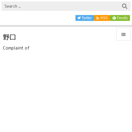

Twitter
Feedly
RSS

野口

Complaint of
メニュ

サイド

前へ

次へ

検索