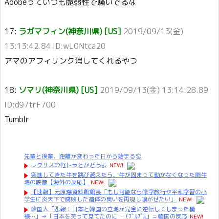
Adobeっていつも脆弱性で騒いでるな
17:
ラガマフィン(神奈川県) [US]
2019/09/13(金)
13:13:42.84 ID:wL0Ntca20
アマのアフィリンク消してくれるやつ
18:
ソマリ(神奈川県) [US]
2019/09/13(金) 13:14:28.89
ID:d97trF700
Tumblr
先輩と後輩、距離が変わった日から始まる恋
レクサスの軽トラとかどうよ
NEW!
突進してきた牛を跳び越えたら、牛が固まって動かなくなった闘牛
場の映像【海外の反応】
NEW!
【速報】元原爆資料館館長「もし可能なら修学旅行や平和学習の小
学生に炎天下で腐敗した遺体の臭いを再現し嗅がせたい」
NEW!
韓国人「悲報：日本と韓国の立場が完全に逆転してしまった模
様…」→「日本を笑って見てたのに…（ﾌﾞﾙﾌﾞﾙ」＝韓国の反応
NEW!