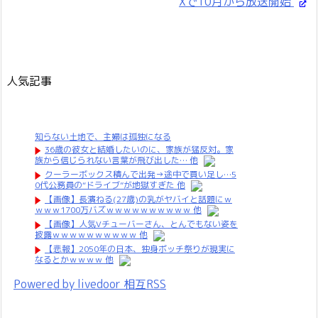
Xで10月から放送開始
人気記事
知らない土地で、主婦は孤独になる
36歳の彼女と結婚したいのに、家族が猛反対。家
族から信じられない言葉が飛び出した… 他
クーラーボックス積んで出発→途中で買い足し…5
0代公務員の“ドライブ”が地獄すぎた 他
【画像】長濱ねる(27歳)の乳がヤバイと話題にｗ
ｗｗｗ1700万バズｗｗｗｗｗｗｗｗｗｗ 他
【画像】人気Vチューバーさん、とんでもない姿を
披露ｗｗｗｗｗｗｗｗｗｗ 他
【悲報】2050年の日本、独身ボッチ祭りが現実に
なるとかｗｗｗｗ 他
Powered by livedoor 相互RSS