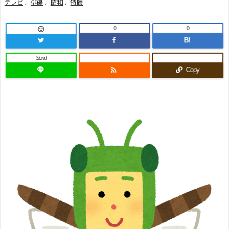
テレビ
,
俳優
,
昭和
,
特撮
0
0

B!
Send
-
-

Copy