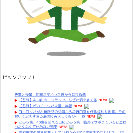
ピックアップ！
先輩と後輩、距離が変わった日から始まる恋
【悲報】みい山のコンテンツ、なぜか消えまくる
NEW!
【悲報】ピカチュウが大量に半額
NEW!
ヨーロッパが右翼政党の党員から銀行口座を作る権利を剥奪、その
せいで皮肉すぎる展開に突入しており……他
NEW!
ごみ収集、40度を超える日にごみ収集 職員はサボっていると思わ
れたくなくて休めない現実
NEW!
高校野球の暑さ対策として18時から4試合深夜までやれば涼しいま