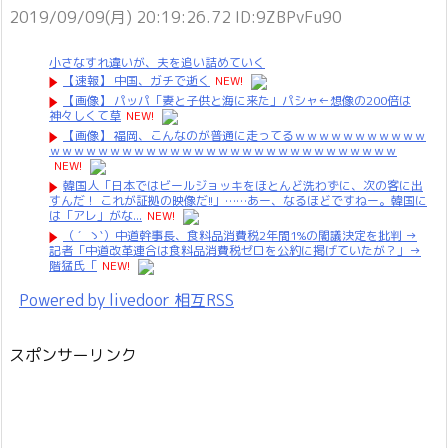
2019/09/09(月) 20:19:26.72 ID:9ZBPvFu90
小さなすれ違いが、夫を追い詰めていく
【速報】 中国、ガチで逝く
NEW!
【画像】 パッパ「妻と子供と海に来た」パシャ←想像の200倍は
神々しくて草
NEW!
【画像】 福岡、こんなのが普通に走ってるｗｗｗｗｗｗｗｗｗｗｗ
ｗｗｗｗｗｗｗｗｗｗｗｗｗｗｗｗｗｗｗｗｗｗｗｗｗｗｗｗｗ
NEW!
韓国人「日本ではビールジョッキをほとんど洗わずに、次の客に出
すんだ！ これが証拠の映像だ!!」……あー、なるほどですねー。韓国に
は「アレ」がな...
NEW!
（ ´_ゝ`）中道幹事長、食料品消費税2年間1%の閣議決定を批判 →
記者「中道改革連合は食料品消費税ゼロを公約に掲げていたが？」→
階猛氏「
NEW!
Powered by livedoor 相互RSS
スポンサーリンク