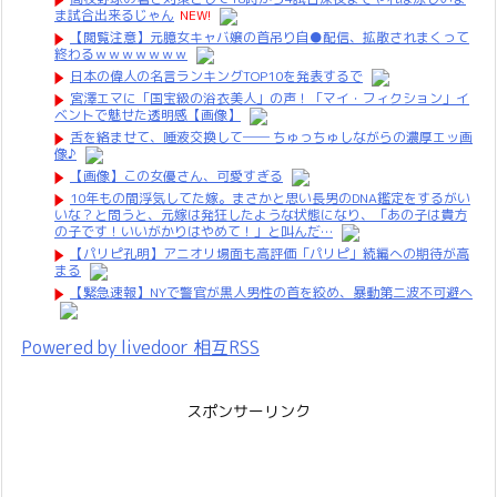
ま試合出来るじゃん
NEW!
【閲覧注意】元臆女キャバ嬢の首吊り自●配信、拡散されまくって
終わるｗｗｗｗｗｗｗ
日本の偉人の名言ランキングTOP10を発表するで
宮澤エマに「国宝級の浴衣美人」の声！「マイ・フィクション」イ
ベントで魅せた透明感【画像】
舌を絡ませて、唾液交換して── ちゅっちゅしながらの濃厚エッ画
像♪
【画像】この女優さん、可愛すぎる
10年もの間浮気してた嫁。まさかと思い長男のDNA鑑定をするがい
いな？と問うと、元嫁は発狂したような状態になり、「あの子は貴方
の子です！いいがかりはやめて！」と叫んだ…
【パリピ孔明】アニオリ場面も高評価「パリピ」続編への期待が高
まる
【緊急速報】NYで警官が黒人男性の首を絞め、暴動第二波不可避へ
Powered by livedoor 相互RSS
スポンサーリンク