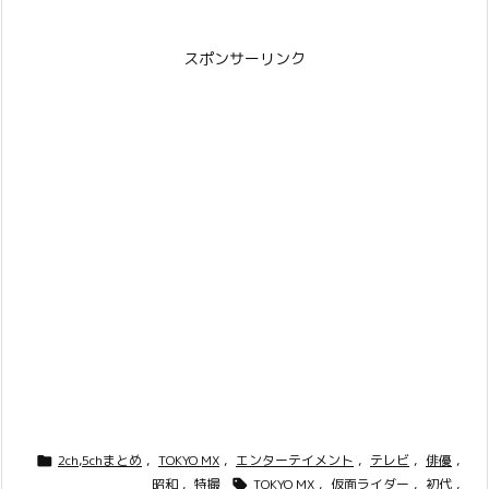
スポンサーリンク
2ch,5chまとめ
,
TOKYO MX
,
エンターテイメント
,
テレビ
,
俳優
,

昭和
,
特撮
TOKYO MX
,
仮面ライダー
,
初代
,
