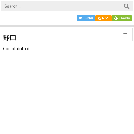

Twitter
Feedly
RSS

野口

Complaint of
メニュ

サイド

前へ

次へ

検索