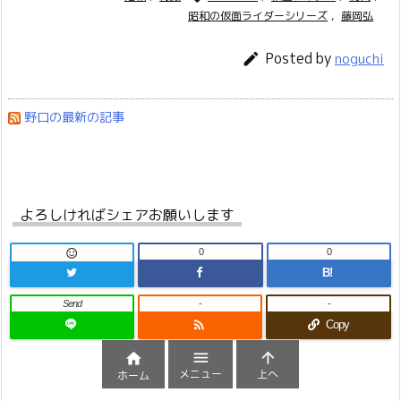
昭和の仮面ライダーシリーズ
,
藤岡弘
Posted by

noguchi
野口の最新の記事
よろしければシェアお願いします
0
0

B!
Send
-
-

Copy



メニュー
上へ
ホーム