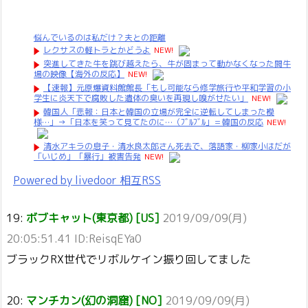
悩んでいるのは私だけ？夫との距離
レクサスの軽トラとかどうよ
NEW!
突進してきた牛を跳び越えたら、牛が固まって動かなくなった闘牛
場の映像【海外の反応】
NEW!
【速報】元原爆資料館館長「もし可能なら修学旅行や平和学習の小
学生に炎天下で腐敗した遺体の臭いを再現し嗅がせたい」
NEW!
韓国人「悲報：日本と韓国の立場が完全に逆転してしまった模
様…」→「日本を笑って見てたのに…（ﾌﾞﾙﾌﾞﾙ」＝韓国の反応
NEW!
清水アキラの息子・清水良太郎さん死去で、落語家・柳家小はだが
「いじめ」「暴行」被害告発
NEW!
Powered by livedoor 相互RSS
19:
ボブキャット(東京都) [US]
2019/09/09(月)
20:05:51.41 ID:ReisqEYa0
ブラックRX世代でリボルケイン振り回してました
20:
マンチカン(幻の洞窟) [NO]
2019/09/09(月)