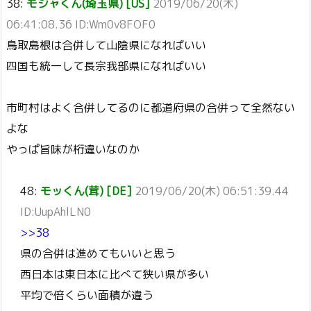
38:
モジャくん(埼玉県) [US]
2019/06/20(木)
06:41:08.36 ID:Wm0v8FOF0
鳥取島根は合併して山陰県になればいい
四国も統一して長宗我部県になればいい
市町村はよく合併してるのに都道府県の合併って全然ない
よな
やっぱ旨味が桁違いなのか
48:
モッくん(茸) [DE]
2019/06/20(木) 06:51:39.44
ID:UupAhlLN0
>>38
県の合併は進めてもいいと思う
西日本は東日本に比べて狭い県が多い
平均で倍くらい面積が違う