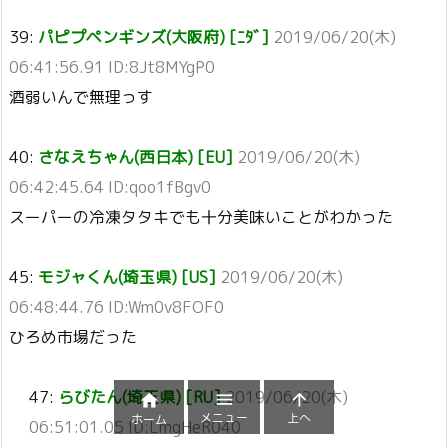
39:
パピプペンギンズ(大阪府) [ﾆﾀﾞ]
2019/06/20(木)
06:41:56.91 ID:8Jt8MYgP0
酒弱いんで無理っす
40:
さなえちゃん(西日本) [EU]
2019/06/20(木)
06:42:45.64 ID:qoo1fBgv0
スーパーの冷凍タタキでも十分美味いことがわかった
45:
モジャくん(埼玉県) [US]
2019/06/20(木)
06:48:44.76 ID:Wm0v8FOF0
ひろめ市場だった
47:
らびたん(埼玉県) [RU]
2019/06/20(木)



メニュー
上へ
ホーム
06:51:01.05 ID:LmgHeR040