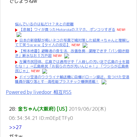
でしょうねw
悩んでいるのは私だけ？夫との距離
【悲報】ワイが買ったMotorolaのスマホ、ポンコツすぎる
NEW!
日本の新宿駅が怖いネコの写真で鳩対策した結果→ちゃんと理解し
てて笑うｗｗｗ【タイ人の反応】
NEW!
【熊本地震】避難者の食生活、改善急務…調理できず「パン飽き飽
き」断水なお３万戸超
NEW!
左翼市民団体、広島では通用せず「人殺しの汚い足で広島の土を踏
むな！」→広島県民「お前らの方が汚いんじゃ！」「ワシらが広島県
民じゃ」
NEW!
ドイツ空港のウクライナ輸送機に自爆ドローン接近、見つけた空港
職員が蹴り落とす…高性能プラスチック爆弾搭載！
Powered by livedoor 相互RSS
28:
金ちゃん(大阪府) [US]
2019/06/20(木)
06:34:34.21 ID:m0EpETFy0
>>27
ガキw