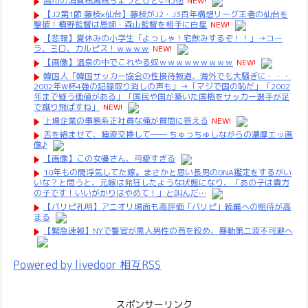
高市の消費税減税ちょっとひどいわ他
NEW!
【J2第1節 藤枝×仙台】藤枝がJ2・J3百年構想リーグ王者の仙台を
撃破！槙野監督は恩師・森山監督を相手に白星
NEW!
【悲報】夏休みの小学生「よっしゃ！宅飲みするぞ！！」→コー
ラ、ミロ、カルピス！ｗｗｗｗ
NEW!
【画像】温泉の中でこれやる奴ｗｗｗｗｗｗｗｗｗ
NEW!
韓国人「韓国サッカー協会の性接待報道、海外でも大騒ぎに・・・
2002年W杯4強の記録取り消しの声も」→「マジで国の恥だ」「2002
年まで疑う価値がある」「国民や国が築いた国格をサッカー選手が足
で蹴り飛ばすね」
NEW!
上場企業の事務系正社員な俺が質問に答える
NEW!
舌を絡ませて、唾液交換して── ちゅっちゅしながらの濃厚エッ画
像♪
【画像】この女優さん、可愛すぎる
10年もの間浮気してた嫁。まさかと思い長男のDNA鑑定をするがい
いな？と問うと、元嫁は発狂したような状態になり、「あの子は貴方
の子です！いいがかりはやめて！」と叫んだ…
【パリピ孔明】アニオリ場面も高評価「パリピ」続編への期待が高
まる
【緊急速報】NYで警官が黒人男性の首を絞め、暴動第二波不可避へ
Powered by livedoor 相互RSS
スポンサーリンク