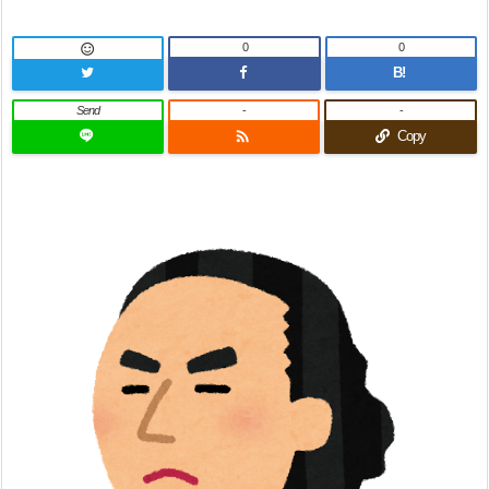
0
0

B!
Send
-
-

Copy