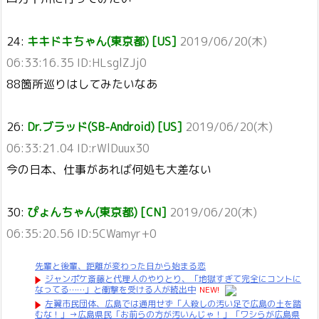
24:
キキドキちゃん(東京都) [US]
2019/06/20(木)
06:33:16.35 ID:HLsglZJj0
88箇所巡りはしてみたいなあ
26:
Dr.ブラッド(SB-Android) [US]
2019/06/20(木)
06:33:21.04 ID:rWlDuux30
今の日本、仕事があれば何処も大差ない
30:
ぴょんちゃん(東京都) [CN]
2019/06/20(木)
06:35:20.56 ID:5CWamyr+0
先輩と後輩、距離が変わった日から始まる恋
ジャンポケ斎藤と代理人のやりとり、「地獄すぎて完全にコントに
なってる……」と衝撃を受ける人が続出中
NEW!
左翼市民団体、広島では通用せず「人殺しの汚い足で広島の土を踏
むな！」→広島県民「お前らの方が汚いんじゃ！」「ワシらが広島県