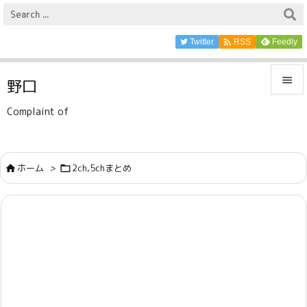

Twitter
Feedly
RSS

野口

Complaint of
メニュ

サイド
ホーム
>
2ch,5chまとめ



前へ

次へ

検索