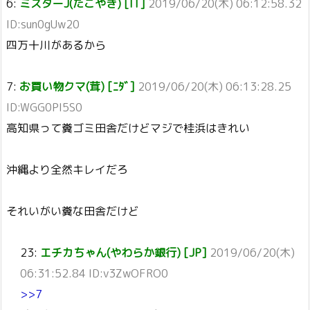
6:
ミスターJ(たこやき) [IT]
2019/06/20(木) 06:12:58.32
ID:sun0gUw20
四万十川があるから
7:
お買い物クマ(茸) [ﾆﾀﾞ]
2019/06/20(木) 06:13:28.25
ID:WGG0PI5S0
高知県って糞ゴミ田舎だけどマジで桂浜はきれい
沖縄より全然キレイだろ
それいがい糞な田舎だけど
23:
エチカちゃん(やわらか銀行) [JP]
2019/06/20(木)
06:31:52.84 ID:v3ZwOFRO0
>>7