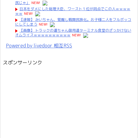
民じゃ」
NEW!
日本をダメにした総理大臣、ワースト１位が同点でこの人ｗｗｗｗ
ｗｗ
NEW!
【速報】 みいちゃん、覚醒し戦闘民族化。お子様二人をフルボッコ
にしてしまう
NEW!
【画像】 トラックの運ちゃん御用達ターミナル食堂のざっかけない
オムライスｗｗｗｗｗｗｗｗｗｗ
NEW!
Powered by livedoor 相互RSS
スポンサーリンク