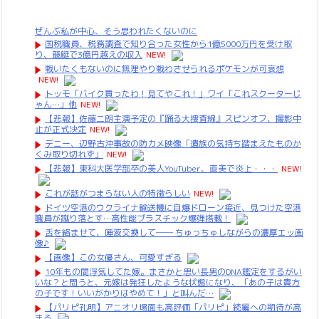
ぜんぶ私が中心、そう思われたくないのに
国税職員、税務調査で知り合った女性から1億5000万円を受け取
り、競艇で3億円越えの収入
NEW!
戦いたくもないのに無理やり戦わさせられるポケモンが可哀想
NEW!
トッモ「バイク買ったわ！見てやこれ！」ワイ「これスクーターじ
ゃん…」他
NEW!
【悲報】佐藤二朗主演予定の『踊る大捜査線』スピンオフ、撮影中
止が正式決定
NEW!
デニー、辺野古沖事故の防カメ映像「遺族の気持ち踏まえたものか
くみ取り切れず」
NEW!
【悲報】東科大医学部卒の美人YouTuber、直美で炎上・・・
NEW!
これが話がつまらない人の特徴らしい
NEW!
ドイツ空港のウクライナ輸送機に自爆ドローン接近、見つけた空港
職員が蹴り落とす…高性能プラスチック爆弾搭載！
舌を絡ませて、唾液交換して── ちゅっちゅしながらの濃厚エッ画
像♪
【画像】この女優さん、可愛すぎる
10年もの間浮気してた嫁。まさかと思い長男のDNA鑑定をするがい
いな？と問うと、元嫁は発狂したような状態になり、「あの子は貴方
の子です！いいがかりはやめて！」と叫んだ…
【パリピ孔明】アニオリ場面も高評価「パリピ」続編への期待が高
まる