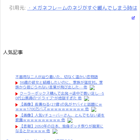
引用元:
・メガネフレームのネジがすぐ緩んでしまう時は
人気記事
不器用な二人が辿り着いた、切なく温かい恋物語
36歳の彼女と結婚したいのに、家族が猛反対。家
族から信じられない言葉が飛び出した… 他
クーラーボックス積んで出発→途中で買い足し…5
0代公務員の“ドライブ”が地獄すぎた 他
【画像】長濱ねる(27歳)の乳がヤバイと話題にｗ
ｗｗｗ1700万バズｗｗｗｗｗｗｗｗｗｗ 他
【画像】人気Vチューバーさん、とんでもない姿を
披露ｗｗｗｗｗｗｗｗｗｗ 他
【悲報】2050年の日本、独身ボッチ祭りが現実に
なるとかｗｗｗｗ 他