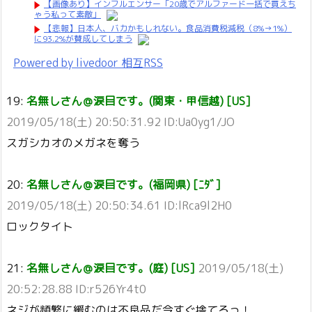
【画像あり】インフルエンサー「20歳でアルファード一括で買えち
ゃう私って素敵」
【悲報】日本人、バカかもしれない。食品消費税減税（8%→1%）
に93.2%が賛成してしまう
Powered by livedoor 相互RSS
19:
名無しさん＠涙目です。(関東・甲信越) [US]
2019/05/18(土) 20:50:31.92 ID:Ua0yg1/JO
スガシカオのメガネを奪う
20:
名無しさん＠涙目です。(福岡県) [ﾆﾀﾞ]
2019/05/18(土) 20:50:34.61 ID:lRca9l2H0
ロックタイト
21:
名無しさん＠涙目です。(庭) [US]
2019/05/18(土)
20:52:28.88 ID:r526Yr4t0
ネジが頻繁に緩むのは不良品だ今すぐ捨てろっ！