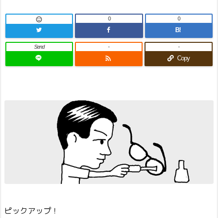
0
0

B!
Send
-
-

Copy
ピックアップ！