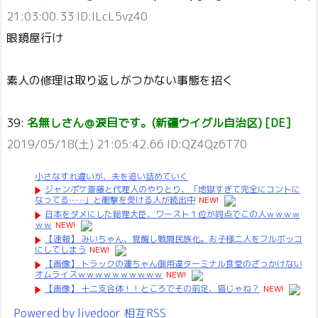
21:03:00.33 ID:ILcL5vz40
眼鏡屋行け
素人の修理は取り返しがつかない事態を招く
39:
名無しさん＠涙目です。(新疆ウイグル自治区) [DE]
2019/05/18(土) 21:05:42.66 ID:QZ4Qz6T70
小さなすれ違いが、夫を追い詰めていく
ジャンポケ斎藤と代理人のやりとり、「地獄すぎて完全にコントに
なってる……」と衝撃を受ける人が続出中
NEW!
日本をダメにした総理大臣、ワースト１位が同点でこの人ｗｗｗｗ
ｗｗ
NEW!
【速報】 みいちゃん、覚醒し戦闘民族化。お子様二人をフルボッコ
にしてしまう
NEW!
【画像】 トラックの運ちゃん御用達ターミナル食堂のざっかけない
オムライスｗｗｗｗｗｗｗｗｗｗ
NEW!
【画像】 十二支合体！！ところでその前足、猫じゃね？
NEW!
Powered by livedoor 相互RSS