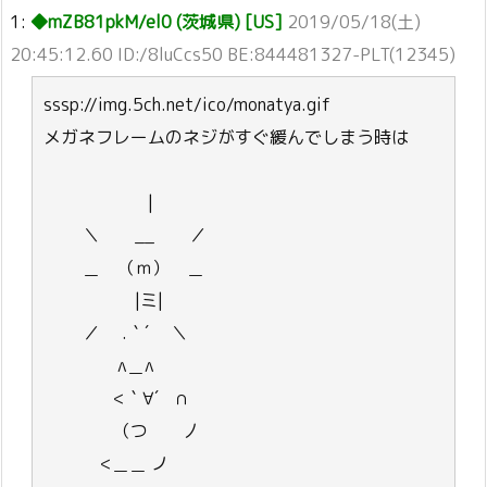
1:
◆mZB81pkM/el0 (茨城県) [US]
2019/05/18(土)
20:45:12.60 ID:/8luCcs50 BE:844481327-PLT(12345)
sssp://img.5ch.net/ico/monatya.gif
メガネフレームのネジがすぐ緩んでしまう時は
|
＼ __ ／
＿ （ｍ） ＿
|ミ|
／ .｀´ ＼
∧＿∧
<｀∀´ ∩
（つ 丿
<＿＿ ノ