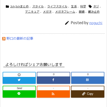
2ch,5chまとめ
,
スタイル
,
ライフスタイル
,
生活
,
科学
ネジ
,


マニキュア
,
メガネ
,
メガネフレーム
,
眼鏡
,
緩み止め
Posted by

noguchi
野口の最新の記事
よろしければシェアお願いします
0
0

B!
Send
-
-

Copy