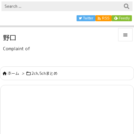

Twitter
Feedly
RSS

野口

Complaint of
メニュ

サイド
ホーム
>
2ch,5chまとめ



前へ

次へ

検索