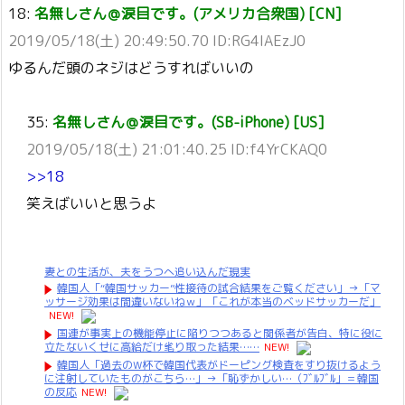
18:
名無しさん＠涙目です。(アメリカ合衆国) [CN]
2019/05/18(土) 20:49:50.70 ID:RG4IAEzJ0
ゆるんだ頭のネジはどうすればいいの
35:
名無しさん＠涙目です。(SB-iPhone) [US]
2019/05/18(土) 21:01:40.25 ID:f4YrCKAQ0
>>18
笑えばいいと思うよ
妻との生活が、夫をうつへ追い込んだ現実
韓国人「“韓国サッカー”性接待の試合結果をご覧ください」→「マ
ッサージ効果は間違いないねｗ」「これが本当のベッドサッカーだ」
NEW!
国連が事実上の機能停止に陥りつつあると関係者が告白、特に役に
立たないくせに高給だけ毟り取った結果……
NEW!
韓国人「過去のW杯で韓国代表がドーピング検査をすり抜けるよう
に注射していたものがこちら…」→「恥ずかしい…（ﾌﾞﾙﾌﾞﾙ」＝韓国
の反応
NEW!