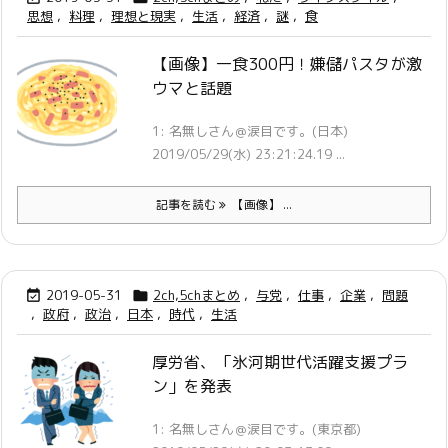
思想
,
料理
,
理想と現実
,
生活
,
経済
,
謎
,
食
【画像】一食300円！嫌儲パスタが激
ウマと話題
1: 名無しさん＠涙目です。(日本)
2019/05/29(水) 23:21:24.19 ...
記事を読む
【画像】 ...
2019-05-31
2ch,5chまとめ
,
与党
,
仕事
,
企業
,
問題


,
政府
,
政治
,
日本
,
時代
,
生活
厚労省、「氷河期世代活躍支援プラ
ン」を発表
1: 名無しさん＠涙目です。(東京都)