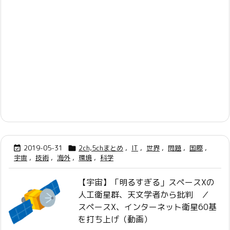
2019-05-31
2ch,5chまとめ
,
IT
,
世界
,
問題
,
国際
,


宇宙
,
技術
,
海外
,
環境
,
科学
【宇宙】「明るすぎる」スペースXの
人工衛星群、天文学者から批判 ／
スペースX、インターネット衛星60基
を打ち上げ（動画）