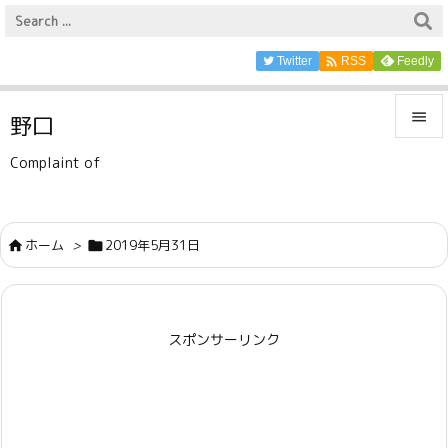

Twitter
Feedly
RSS

野口

Complaint of
メニュ

サイド
ホーム
>
2019年5月31日



前へ

スポンサーリンク
次へ

検索