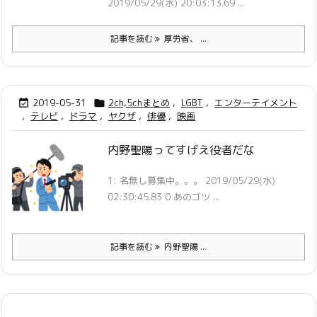
2019/05/29(水) 20:03:13.69 ...
記事を読む
厚労省、 ...
2019-05-31
2ch,5chまとめ
,
LGBT
,
エンターテイメント


,
テレビ
,
ドラマ
,
ヤクザ
,
俳優
,
映画
内野聖陽ってすげえ役者だな
1: 名無し募集中。。。 2019/05/29(水)
02:30:45.83 0 あのゴツ ...
記事を読む
内野聖陽 ...