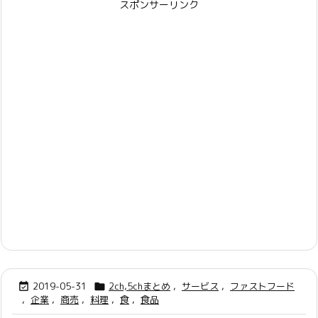
スポンサーリンク
2019-05-31
2ch,5chまとめ
,
サービス
,
ファストフード


,
企業
,
商売
,
料理
,
食
,
食品