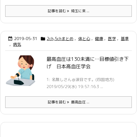
記事を読む
埼玉に来 ...
2019-05-31
2ch,5chまとめ
,
体と心
,
健康
,
医学
,
基準


,
病気
最高血圧は130未満に…目標値引き下
げ 日本高血圧学会
1: 名無しさん＠涙目です。(四国地方)
2019/05/29(水) 19:57:16.3 ...
記事を読む
最高血圧 ...