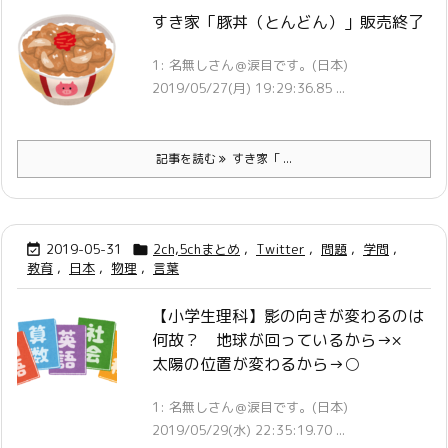
すき家「豚丼（とんどん）」販売終了
1: 名無しさん＠涙目です。(日本)
2019/05/27(月) 19:29:36.85 ...
記事を読む
すき家「 ...
2019-05-31
2ch,5chまとめ
,
Twitter
,
問題
,
学問
,


教育
,
日本
,
物理
,
言葉
【小学生理科】影の向きが変わるのは
何故？ 地球が回っているから→×
太陽の位置が変わるから→○
1: 名無しさん＠涙目です。(日本)
2019/05/29(水) 22:35:19.70 ...