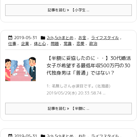
記事を読む
【小学生 ...
2019-05-31
2ch,5chまとめ
,
お金
,
ライフスタイル
,


仕事
,
企業
,
体と心
,
問題
,
常識
,
恋愛
,
政治
【半額に妥協したのに・・】30代婚活
女子が希望する最低年収500万円の30
代独身男は「普通」ではない？
1: 名無しさん＠涙目です。(北海道)
2019/05/29(水) 20:33:58.74 ...
記事を読む
【半額に ...
2019-05-31
2ch,5chまとめ
,
ねた
,
ライフスタイル
,

