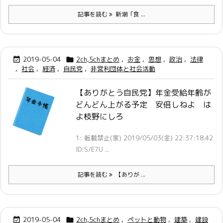
記事を読む
新潮「食 ...
2019-05-04
2ch,5chまとめ
,
お金
,
思想
,
政治
,
法律


,
社会
,
経済
,
自民党
,
非営利団体と社会活動
【ありがとう自民党】年金受給年齢が
どんどん上がる予定 安倍しねよ は
よ枝野にしろ
1: 転載禁止(家) 2019/05/03(金) 22:37:18.42
ID:S/E7U ...
記事を読む
【ありが ...
2019-05-04
2ch,5chまとめ
,
ペットと動物
,
建築
,
建設

