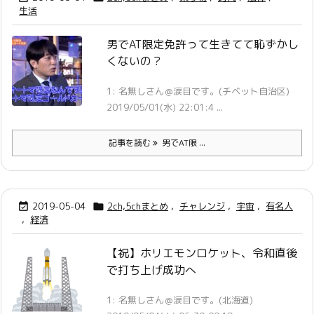
生活
男でAT限定免許って生きてて恥ずかし
くないの？
1: 名無しさん＠涙目です。(チベット自治区)
2019/05/01(水) 22:01:4 ...
記事を読む
男でAT限 ...
2019-05-04
2ch,5chまとめ
,
チャレンジ
,
宇宙
,
有名人


,
経済
【祝】ホリエモンロケット、令和直後
で打ち上げ成功へ
1: 名無しさん＠涙目です。(北海道)