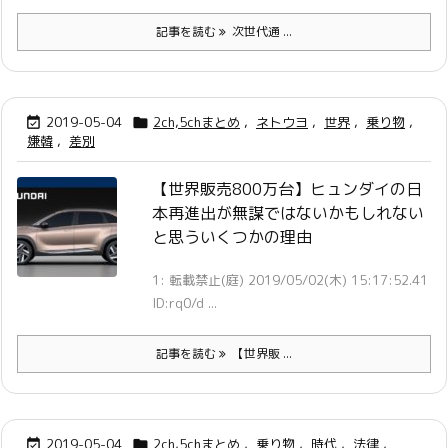
記事を読む
次世代通 ...
2019-05-04
2ch,5chまとめ
,
ネトウヨ
,
世界
,
乗り物
,


嫌韓
,
差別
【世界販売800万台】ヒュンダイの日
本再進出が無謀ではないかもしれない
と思ういくつかの理由
1: 転載禁止(庭) 2019/05/02(木) 15:17:52.41
ID:rq0/d ...
記事を読む
【世界販 ...
2019-05-04
2ch,5chまとめ
,
乗り物
,
時代
,
法律
,

