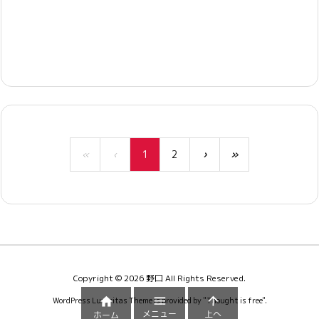
«
‹
1
2
›
»
Copyright ©
2026
野口
All Rights Reserved.



WordPress Luxeritas Theme is provided by "
Thought is free
".
メニュー
上へ
ホーム