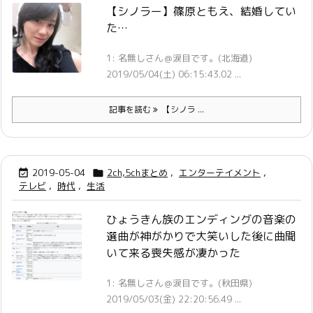
【シノラー】篠原ともえ、結婚してい
た…
1: 名無しさん＠涙目です。(北海道)
2019/05/04(土) 06:15:43.02 ...
記事を読む
【シノラ ...
2019-05-04
2ch,5chまとめ
,
エンターテイメント
,


テレビ
,
時代
,
生活
ひょうきん族のエンディングの音楽の
選曲が神がかりで大笑いした後に曲聞
いて来る喪失感が凄かった
1: 名無しさん＠涙目です。(秋田県)
2019/05/03(金) 22:20:56.49 ...