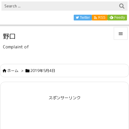

Twitter
Feedly
RSS

野口

Complaint of
メニュ

サイド
ホーム
>
2019年5月4日



前へ

スポンサーリンク
次へ

検索