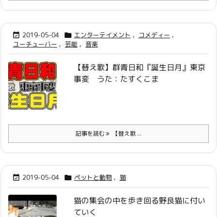
2019-05-04
エンターテイメント
,
コメディー
,


ユーチューバー
,
芸能
,
音楽
【替え歌】群青日和『誕生日月』東京
事変 うた：たすくこま
記事を読む
【替え歌 ...
2019-05-04
ペットと動物
,
猫


猫の集会の中を歩き回る野良猫に付い
ていく