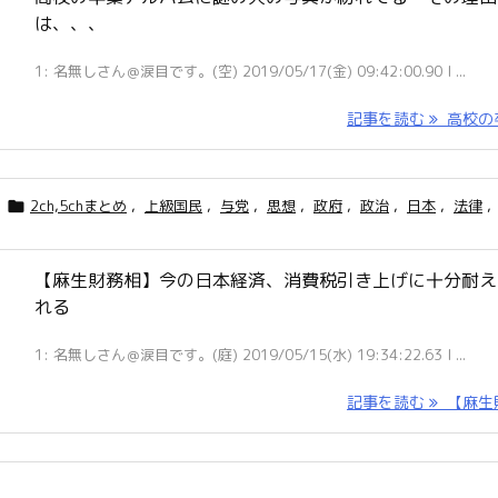
は、、、
1: 名無しさん＠涙目です。(空) 2019/05/17(金) 09:42:00.90 I ...
記事を読む
高校の卒 
2ch,5chまとめ
,
上級国民
,
与党
,
思想
,
政府
,
政治
,
日本
,
法律
,

【麻生財務相】今の日本経済、消費税引き上げに十分耐え
れる
1: 名無しさん＠涙目です。(庭) 2019/05/15(水) 19:34:22.63 I ...
記事を読む
【麻生財 