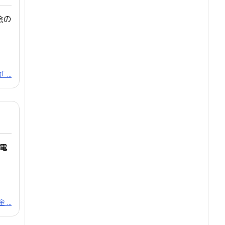
会の
...
電
...