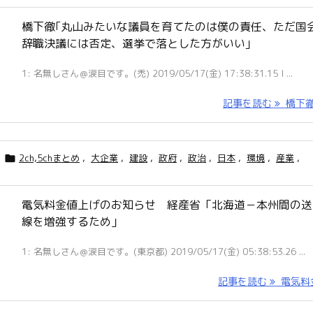
橋下徹｢丸山みたいな議員を育てたのは僕の責任、ただ国
辞職決議には否定、選挙で落とした方がいい｣
1: 名無しさん＠涙目です。(禿) 2019/05/17(金) 17:38:31.15 I ...
記事を読む
橋下徹｢ 
2ch,5chまとめ
,
大企業
,
建設
,
政府
,
政治
,
日本
,
環境
,
産業
,

電気料金値上げのお知らせ 経産省「北海道－本州間の送
線を増強するため」
1: 名無しさん＠涙目です。(東京都) 2019/05/17(金) 05:38:53.26 ...
記事を読む
電気料金 