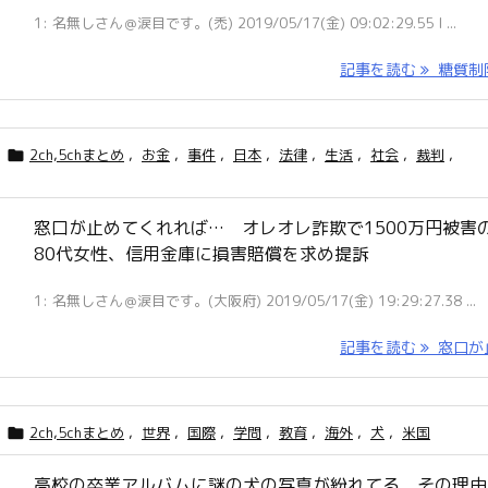
1: 名無しさん＠涙目です。(禿) 2019/05/17(金) 09:02:29.55 I ...
記事を読む
糖質制限 
2ch,5chまとめ
,
お金
,
事件
,
日本
,
法律
,
生活
,
社会
,
裁判
,

窓口が止めてくれれば… オレオレ詐欺で1500万円被害
80代女性、信用金庫に損害賠償を求め提訴
1: 名無しさん＠涙目です。(大阪府) 2019/05/17(金) 19:29:27.38 ...
記事を読む
窓口が止 
2ch,5chまとめ
,
世界
,
国際
,
学問
,
教育
,
海外
,
犬
,
米国

高校の卒業アルバムに謎の犬の写真が紛れてる その理由