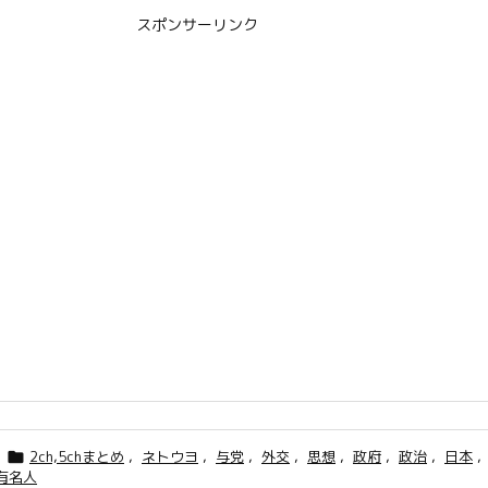
スポンサーリンク
2ch,5chまとめ
,
ネトウヨ
,
与党
,
外交
,
思想
,
政府
,
政治
,
日本
,

有名人