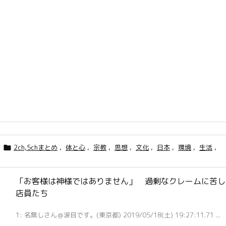
2ch,5chまとめ
,
体と心
,
宗教
,
思想
,
文化
,
日本
,
環境
,
生活
,

「お客様は神様ではありません」 過剰なクレームに苦し
店員たち
1: 名無しさん＠涙目です。(東京都) 2019/05/18(土) 19:27:11.71 ...