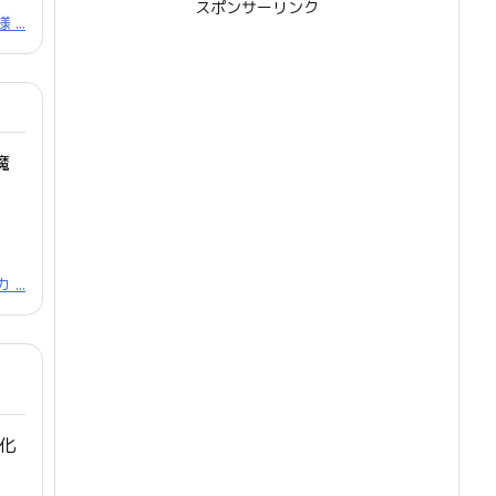
スポンサーリンク
...
魔
...
,
化