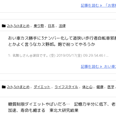
記事を読む
「お客様 
2ch,5chまとめ
,
乗り物
,
日本
,
法律

おい車カス勝手に3ナンバー化して道狭い歩行者自転車邪
とかよく言うなカス野郎。鉋で削ってやろうか
1: 名無しさん＠涙目です。(空) 2019/05/17(金) 09:29:54.46 I ...
記事を読む
おい車カ 
2ch,5chまとめ
,
ダイエット
,
ライフスタイル
,
体と心
,
健康
,
医学

糖質制限ダイエットやばいだろ… 記憶力半分に低下、老
加速、寿命も縮まる 東北大研究結果