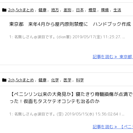
2ch,5chまとめ
,
健康
,
地方
,
差別
,
日本
,
煙草
,
環境
,
生活

東京都 来年4月から屋内原則禁煙に ハンドブック作成
1: 名無しさん＠涙目です。(dion軍) 2019/05/17(金) 11:23:27. ...
記事を読む
東京都 
2ch,5chまとめ
,
健康
,
化学
,
医学
,
科学

【ペニシリン以来の大発見か】寝たきり脊髄損傷が点滴で
った！仮面もタスケテオコシテも治るのか
1: 名無しさん＠涙目です。(空) 2019/05/15(水) 15:36:02.64 I ...
記事を読む
【ペニシ 