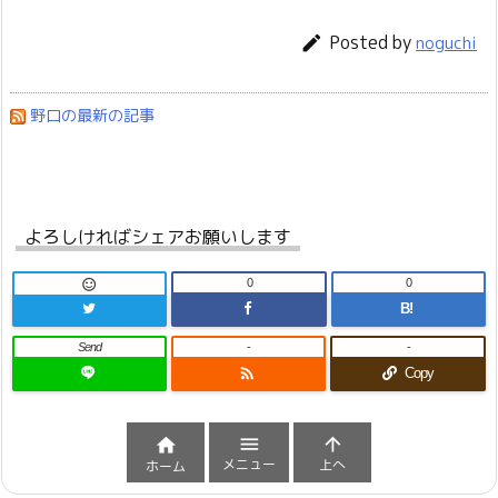
Posted by

noguchi
野口の最新の記事
よろしければシェアお願いします
0
0

B!
Send
-
-

Copy



メニュー
上へ
ホーム