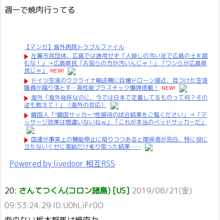
週一で焼肉行ってる
【マンガ】海外病院トラブルファイル
左翼市民団体、広島では通用せず「人殺しの汚い足で広島の土を踏
むな！」→広島県民「お前らの方が汚いんじゃ！」「ワシらが広島県
民じゃ」
NEW!
ドイツ空港のウクライナ輸送機に自爆ドローン接近、見つけた空港
職員が蹴り落とす…高性能プラスチック爆弾搭載！
NEW!
海外「海外発祥なのに、今では日本で定着してるものって何？その
逆も教えて！」（海外の反応）
韓国人「“韓国サッカー”性接待の試合結果をご覧ください」→「マ
ッサージ効果は間違いないねｗ」「これが本当のベッドサッカーだ」
国連が事実上の機能停止に陥りつつあると関係者が告白、特に役に
立たないくせに高給だけ毟り取った結果……
Powered by livedoor 相互RSS
20:
さんてつくん(コロン諸島) [US]
2019/06/21(金)
09:53:24.29 ID:U0hLiFr0O
海のない栃木群馬は焼肉か