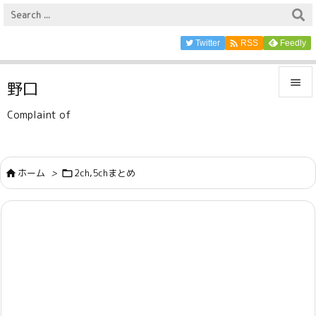

Twitter
Feedly
RSS

野口

Complaint of
メニュ

サイド
ホーム
>
2ch,5chまとめ



前へ

次へ

検索