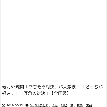
寿司VS焼肉「ごちそう対決」が大激戦！ 「どっちが
好き？」 互角の対決！【全国図】
2019-06-23
2ch,5chまとめ
,
人気
,
料理
,
食
,
食事
,
食品

