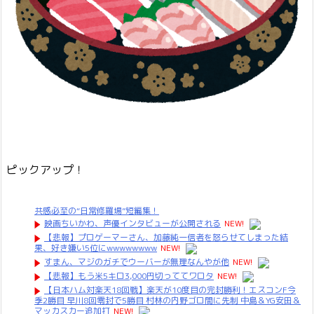
ピックアップ！
共感必至の“日常修羅場”短編集！
映画ちいかわ、声優インタビューが公開される
NEW!
【悲報】プロゲーマーさん、加藤純一信者を怒らせてしまった結
果、好き嫌い5位にwwwwwwww
NEW!
すまん、マジのガチでウーバーが無理なんやが他
NEW!
【悲報】もう米5キロ3,000円切っててワロタ
NEW!
【日本ハム対楽天18回戦】楽天が10度目の完封勝利！エスコンF今
季2勝目 早川8回零封で5勝目 村林の内野ゴロ間に先制 中島＆YG安田＆
マッカスカー追加打
NEW!