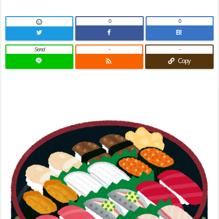
0
0

B!
Send
-
-

Copy