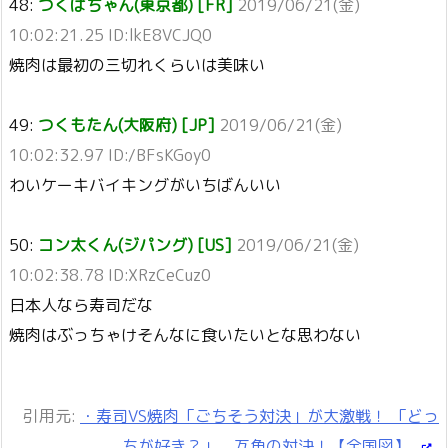
48:
つくばちゃん(東京都) [FR]
2019/06/21(金)
10:02:21.25 ID:lkE8VCJQ0
焼肉は最初の三切れくらいは美味い
49:
つくもたん(大阪府) [JP]
2019/06/21(金)
10:02:32.97 ID:/BFsKGoy0
わいケーキバイキングがいちばんいい
50:
コン太くん(ジパング) [US]
2019/06/21(金)
10:02:38.78 ID:XRzCeCuz0
日本人なら寿司だな
焼肉はぶっちゃけそんなに食いたいとな思わない
引用元:
・寿司VS焼肉「ごちそう対決」が大激戦！ 「どっ
ちが好き？」 互角の対決！【全国図】