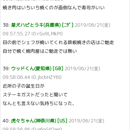
焼き肉はいちいち焼くのが面倒なんで寿司がいい
38:
星犬ハピとラキ(兵庫県) [ﾆﾀﾞ]
2019/06/21(金)
09:57:55.27 ID:rGv9LMkP0
目の前でシェフが焼いてくれる鉄板焼きの店はご馳走
自分で焼く焼肉屋はご馳走では無い
39:
ウッドくん(愛知県) [GB]
2019/06/21(金)
09:58:06.44 ID:jbcbHZY60
近所の子の誕生日が
ステーキガストだったと聞いて
なんとも言えない気持ちになった、
40:
虎々ちゃん(神奈川県) [US]
2019/06/21(金)
09:58:56.86 ID:g6pGfOan0