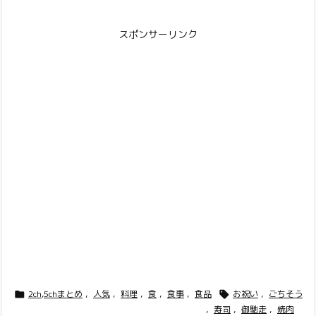
スポンサーリンク
2ch,5chまとめ
,
人気
,
料理
,
食
,
食事
,
食品
お祝い
,
ごちそう


,
寿司
,
御馳走
,
焼肉