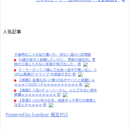
人気記事
不器用な二人が辿り着いた、切なく温かい恋物語
36歳の彼女と結婚したいのに、家族が猛反対。家
族から信じられない言葉が飛び出した… 他
クーラーボックス積んで出発→途中で買い足し…5
0代公務員の“ドライブ”が地獄すぎた 他
【画像】長濱ねる(27歳)の乳がヤバイと話題にｗ
ｗｗｗ1700万バズｗｗｗｗｗｗｗｗｗｗ 他
【画像】人気Vチューバーさん、とんでもない姿を
披露ｗｗｗｗｗｗｗｗｗｗ 他
【悲報】2050年の日本、独身ボッチ祭りが現実に
なるとかｗｗｗｗ 他
Powered by livedoor 相互RSS