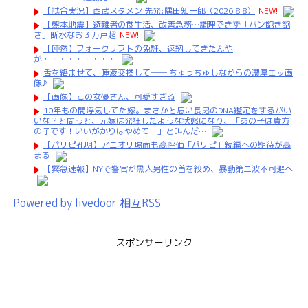
【試合実況】西武スタメン 先発:隅田知一郎（2026.8.8）
NEW!
【熊本地震】避難者の食生活、改善急務…調理できず「パン飽き飽
き」断水なお３万戸超
NEW!
【唖然】フォークリフトの免許、返納してきたんや
が・・・・・・・・・
舌を絡ませて、唾液交換して── ちゅっちゅしながらの濃厚エッ画
像♪
【画像】この女優さん、可愛すぎる
10年もの間浮気してた嫁。まさかと思い長男のDNA鑑定をするがい
いな？と問うと、元嫁は発狂したような状態になり、「あの子は貴方
の子です！いいがかりはやめて！」と叫んだ…
【パリピ孔明】アニオリ場面も高評価「パリピ」続編への期待が高
まる
【緊急速報】NYで警官が黒人男性の首を絞め、暴動第二波不可避へ
Powered by livedoor 相互RSS
スポンサーリンク