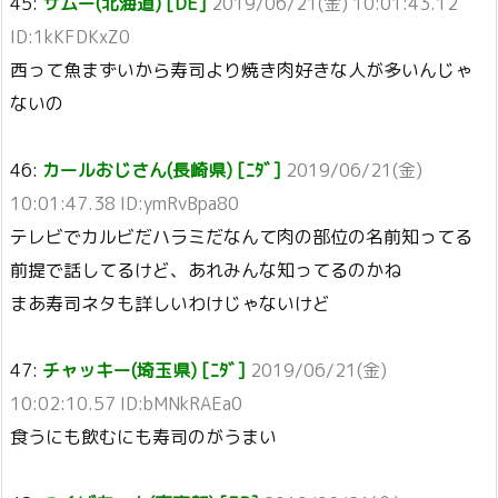
45:
サムー(北海道) [DE]
2019/06/21(金) 10:01:43.12
ID:1kKFDKxZ0
西って魚まずいから寿司より焼き肉好きな人が多いんじゃ
ないの
46:
カールおじさん(長崎県) [ﾆﾀﾞ]
2019/06/21(金)
10:01:47.38 ID:ymRvBpa80
テレビでカルビだハラミだなんて肉の部位の名前知ってる
前提で話してるけど、あれみんな知ってるのかね
まあ寿司ネタも詳しいわけじゃないけど
47:
チャッキー(埼玉県) [ﾆﾀﾞ]
2019/06/21(金)
10:02:10.57 ID:bMNkRAEa0
食うにも飲むにも寿司のがうまい