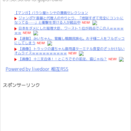
【マンガ】バラシ屋トシヤの漫画セレクション
ジャンポケ斎藤と代理人のやりとり、「地獄すぎて完全にコントに
なってる……」と衝撃を受ける人が続出中
NEW!
日本をダメにした総理大臣、ワースト１位が同点でこの人ｗｗｗｗ
ｗｗ
NEW!
【速報】 みいちゃん、覚醒し戦闘民族化。お子様二人をフルボッコ
にしてしまう
NEW!
【画像】 トラックの運ちゃん御用達ターミナル食堂のざっかけない
オムライスｗｗｗｗｗｗｗｗｗｗ
NEW!
【画像】 十二支合体！！ところでその前足、猫じゃね？
NEW!
Powered by livedoor 相互RSS
スポンサーリンク