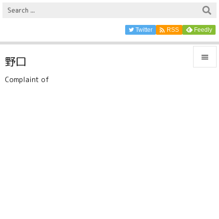

Twitter
Feedly
RSS

野口

Complaint of
メニュ

サイド

前へ

次へ

検索