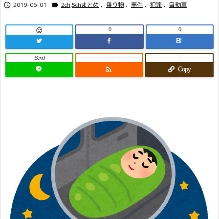
2019-06-01
2ch,5chまとめ
,
乗り物
,
事件
,
犯罪
,
自動車


0
0

B!
Send
-
-

Copy