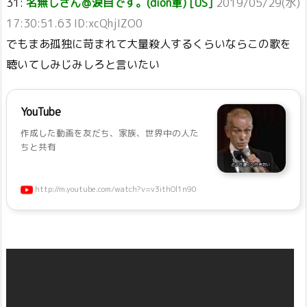
31:
名無しさん＠涙目です。(dion軍) [US]
2019/05/29(水)
17:30:51.63 ID:xcQhjIZO0
でもまあ孤独に苛まれて大量殺人するくらいならこの歌を
聴いてしみじみしろと言いたい
YouTube
作成した動画を友だち、家族、世界中の人た
ちと共有
http://m.youtube.com/watch?v=v3ithOl1n90