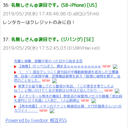
36:
名無しさん＠涙目です。(SB-iPhone) [US]
2019/05/29(水) 17:48:46.86 ID:a8QU/5Fm0
レンタカーはクレジットのみに白！
37:
名無しさん＠涙目です。(ジパング) [SE]
2019/05/29(水) 17:52:45.03 ID:UWVHwi+e0
先輩と後輩、距離が変わった日から始まる恋
【画像】 のっぺらぼう、捕まるｗｗｗｗｗｗｗｗｗｗ
NEW!
（ ´_ゝ`）国会でしつこく週刊誌の中傷動画報道を追及した立憲議
員、自身への誹謗中傷・苦情電話被害を訴え「総理に疑問を質す、当
然のことをした...
NEW!
実家でお留守番してたら警官が来訪、「この家空き家でしたよ
ね？」と問いかけてくるが実際は30年ほど住んでおり……
NEW!
【イオンモール熊本の爆発】 飲食店の保管用LPガスが損傷「救出時
も室内にガス充満」2人死亡、1人心肺停止
NEW!
【熊本地震】 イオンのテナント雑貨店社員、大竹玖瑠美さん(22)が
カワイイ・・・
NEW!
Powered by livedoor 相互RSS