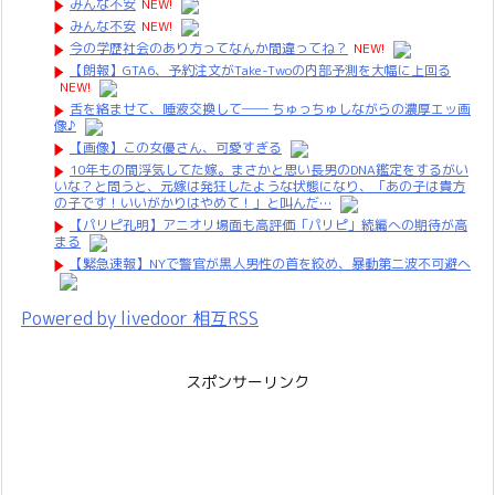
みんな不安
NEW!
みんな不安
NEW!
今の学歴社会のあり方ってなんか間違ってね？
NEW!
【朗報】GTA6、予約注文がTake-Twoの内部予測を大幅に上回る
NEW!
舌を絡ませて、唾液交換して── ちゅっちゅしながらの濃厚エッ画
像♪
【画像】この女優さん、可愛すぎる
10年もの間浮気してた嫁。まさかと思い長男のDNA鑑定をするがい
いな？と問うと、元嫁は発狂したような状態になり、「あの子は貴方
の子です！いいがかりはやめて！」と叫んだ…
【パリピ孔明】アニオリ場面も高評価「パリピ」続編への期待が高
まる
【緊急速報】NYで警官が黒人男性の首を絞め、暴動第二波不可避へ
Powered by livedoor 相互RSS
スポンサーリンク