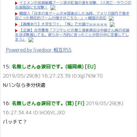
イエメンの武装組織フーシ派が紅海の港を攻撃、7人死亡…サウジの
石油施設にも攻撃！
韓国人「日本の某ゲームが米国進出した当時、アメリカ国内で巻き
起こった熱狂的ブームの様子がこちら…」＝韓国の反応
【画像あり】大学生ワイ、「株」で大儲けｗｗｗｗｗ
【正論】古市憲寿「フジテレビの第三者委員会は中居さん側の反論
をほぼ無視してる。彼らが一方的に言ったことが世の中に定着してし
まう」
Powered by livedoor 相互RSS
15:
名無しさん＠涙目です。(福岡県) [EU]
2019/05/29(水) 16:27:23.39 ID:Xgl7KNr70
Nバンなら多分快適
16:
名無しさん＠涙目です。(茸) [FI]
2019/05/29(水)
16:27:34.44 ID:lnO6VLJX0
パッチて？