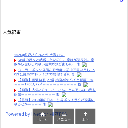
人気記事
1420gの娘がくれた“生きる力”。
36歳の彼女と結婚したいのに、家族が猛反対。家
族から信じられない言葉が飛び出した… 他
クーラーボックス積んで出発→途中で買い足し…5
0代公務員の“ドライブ”が地獄すぎた 他
【画像】長濱ねる(27歳)の乳がヤバイと話題にｗ
ｗｗｗ1700万バズｗｗｗｗｗｗｗｗｗｗ 他
【画像】人気Vチューバーさん、とんでもない姿を
披露ｗｗｗｗｗｗｗｗｗｗ 他
【悲報】2050年の日本、独身ボッチ祭りが現実に
なるとかｗｗｗｗ 他
Powered by livedoor 相互RSS



メニュー
上へ
ホーム