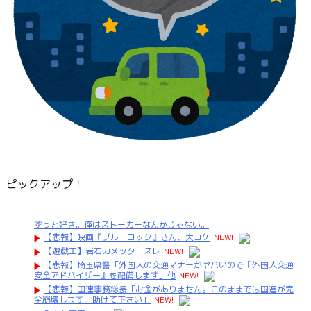
ピックアップ！
ずっと好き。俺はストーカーなんかじゃない。
【悲報】映画『ブルーロック』さん、大コケ
NEW!
【遊戯王】岩石カメッタースレ
NEW!
【悲報】埼玉県警「外国人の交通マナーがヤバいので『外国人交通
安全アドバイザー』を配備します」他
NEW!
【悲報】国連事務総長「お金がありません。このままでは国連が完
全崩壊します。助けて下さい」
NEW!