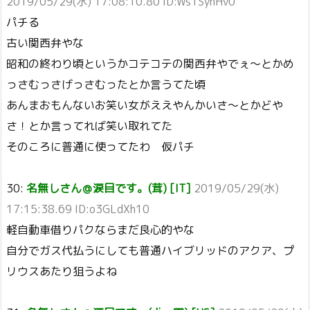
2019/05/29(水) 17:08:10.80 ID:Ws1SyhHv0
パチる
古い関西弁やな
昭和の終わり頃というかコテコテの関西弁やでぇ〜とかめ
っさむっさげっさむったとか言うてた頃
あんまおもんないお笑い女がええやんかいさ〜とかどや
さ！とか言ってれば笑い取れてた
そのころに普通に使ってたわ 仮パチ
30:
名無しさん＠涙目です。(茸) [IT]
2019/05/29(水)
17:15:38.69 ID:o3GLdXh10
軽自動車借りパクならまだ良心的やな
自分でガス代払うにしても普通ハイブリッドのアクア、プ
リウスあたり狙うよね