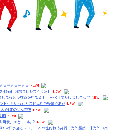
ｗｗｗｗｗｗｗｗｗ
NEW!
を43億円分繰り返しまくり逮捕
NEW!
置したらどうなるか見たろ！」→40年間続けてしまう他
NEW!
ヴァント…ということは呼延灼の後輩である
NEW!
ない設定の少女漫画
NEW!
判明
NEW!
み自慢」あと一つは？
NEW!
祥事！W杯予選でレフリーへの性的接待発覚！海外騒然！【海外の反