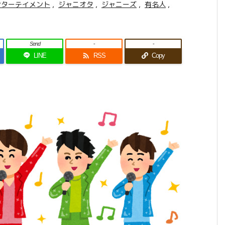
ンターテイメント
,
ジャニオタ
,
ジャニーズ
,
有名人
,
Send
-
-

LINE
RSS
Copy