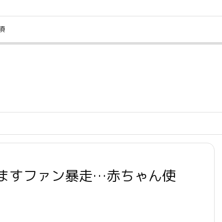
項
UMP悩ますファン暴走…赤ちゃん使