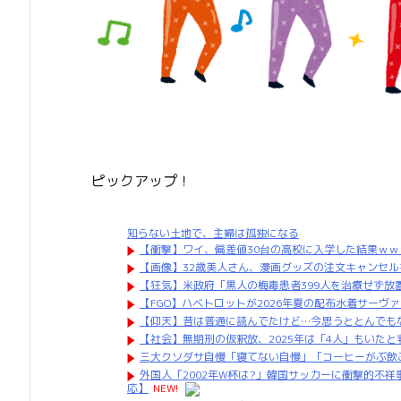
ピックアップ！
知らない土地で、主婦は孤独になる
【衝撃】ワイ、偏差値30台の高校に入学した結果ｗ
【画像】32歳美人さん、漫画グッズの注文キャンセル
【狂気】米政府「黒人の梅毒患者399人を治療せず放
【FGO】ハベトロットが2026年夏の配布水着サー
【仰天】昔は普通に読んでたけど…今思うととんでも
【社会】無期刑の仮釈放、2025年は「4人」もいたと
三大クソダサ自慢「寝てない自慢」「コーヒーがぶ飲
外国人「2002年W杯は?」韓国サッカーに衝撃的不
応】
NEW!