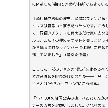
に体験した“機内での恐怖体験”からきてい
「飛行機で移動の際も、過激なファンが毎
トレスは募るいっぽうだったんです。こう
て、同便のチケットを買えるだけ買い占め
ルし、またその便のチケットを買うという
から福岡に向かうメンバーに迷惑行為を起
沈していました」（音楽関係者）
こうした一部のファンの“暴走”を止めるべ
て注意喚起を呼びかけたのだが――。今回
子さんは“やらかしファン”にこう憤る。
「17年8月の静岡公演の後、八乙女くんが
ナーの改善をお願いしました。それなのに、