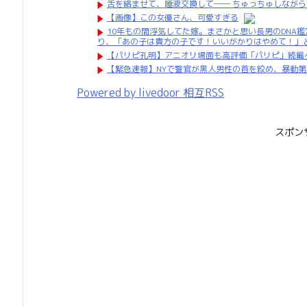
舌を絡ませて、唾液交換して── ちゅっちゅしながら
【画像】この女優さん、可愛すぎる
10年もの間浮気してた嫁。まさかと思い長男のDNA
り、「あの子は貴方の子です！いいがかりはやめて！」
【パリピ孔明】アニオリ場面も高評価「パリピ」続編
【緊急速報】NYで警官が黒人男性の首を絞め、暴動
Powered by livedoor 相互RSS
スポン