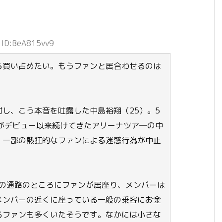
 ID:BeA815vv9
ら買い占めたい。もうファンと居合わせるのは
し、こう本音を吐露した中島裕翔（25）。5
UMP」がデビュー以来続けてきたアリーナツア―の中
、一部の熱狂的なファンによる迷惑行為が中止
線の通路のところにファンが居座り、メンバーは
メンバーの近くに座っている一般の乗客にお金
るファンも多くいたそうです。なかには小さな