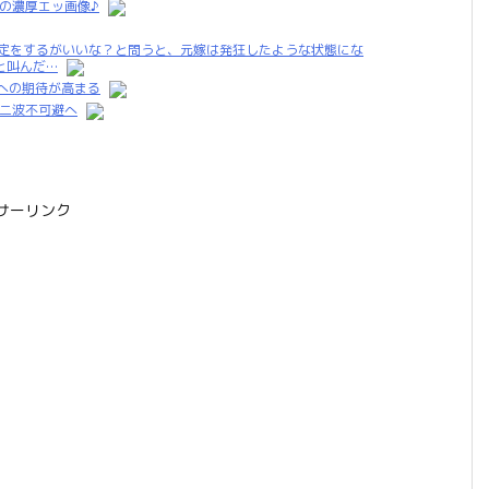
の濃厚エッ画像♪
鑑定をするがいいな？と問うと、元嫁は発狂したような状態にな
と叫んだ…
への期待が高まる
第二波不可避へ
サーリンク