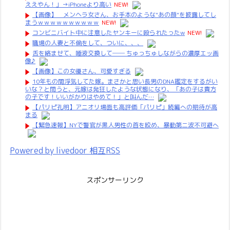
ええやん！」→iPhoneより高い
NEW!
【画像】 メンヘラ女さん、お手本のような"あの顔"を披露してし
まうｗｗｗｗｗｗｗｗｗｗ
NEW!
コンビニバイト中に注意したヤンキーに殴られたったw
NEW!
職場の人妻と不倫をして、ついに、、、
舌を絡ませて、唾液交換して── ちゅっちゅしながらの濃厚エッ画
像♪
【画像】この女優さん、可愛すぎる
10年もの間浮気してた嫁。まさかと思い長男のDNA鑑定をするがい
いな？と問うと、元嫁は発狂したような状態になり、「あの子は貴方
の子です！いいがかりはやめて！」と叫んだ…
【パリピ孔明】アニオリ場面も高評価「パリピ」続編への期待が高
まる
【緊急速報】NYで警官が黒人男性の首を絞め、暴動第二波不可避へ
Powered by livedoor 相互RSS
スポンサーリンク