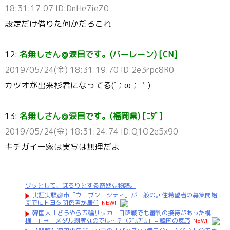
18:31:17.07 ID:DnHe7ieZ0
設定だけ借りた何かだろこれ
12:
名無しさん＠涙目です。(バーレーン) [CN]
2019/05/24(金) 18:31:19.70 ID:2e3rpc8R0
カツオが出来杉君になってる(´；ω；｀)
13:
名無しさん＠涙目です。(福岡県) [ﾆﾀﾞ]
2019/05/24(金) 18:31:24.74 ID:Q1O2e5x90
キチガイ一家は実写は無理だよ
ゾッとして、ほろりとする奇妙な物語。
実証実験都市「ウーブン・シティ」が一般の居住希望者の募集開始
すでにトヨタ関係者が居住
NEW!
韓国人「どうやら五輪サッカー日韓戦でも審判の接待があった模
様…」→「メダル剥奪なのでは…？（ﾌﾞﾙﾌﾞﾙ」＝韓国の反応
NEW!