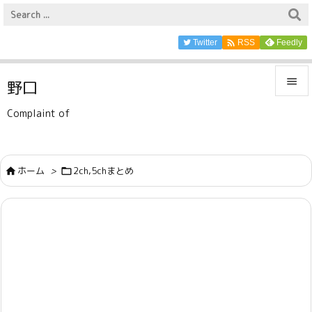

Twitter
Feedly
RSS

野口

Complaint of
メニュ

サイド
ホーム
>
2ch,5chまとめ



前へ

次へ

検索