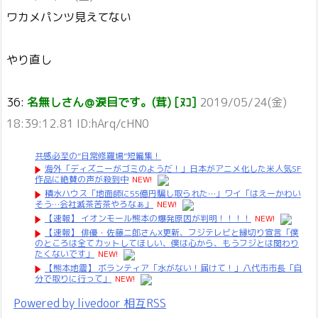
ワカメパンツ見えてない
やり直し
36:
名無しさん＠涙目です。(茸) [ﾇｺ]
2019/05/24(金)
18:39:12.81 ID:hArq/cHN0
共感必至の“日常修羅場”短編集！
海外「ディズニーがゴミのようだ！」日本がアニメ化した米人気SF
作品に絶賛の声が殺到中
NEW!
積水ハウス「地面師に55億円騙し取られた…」ワイ「はえーかわい
そう…会社滅茶苦茶やろなぁ」
NEW!
【速報】 イオンモール熊本の爆発原因が判明！！！！
NEW!
【速報】 俳優・佐藤二郎さんX更新、フジテレビと縁切り宣言「僕
のところは全てカットしてほしい、僕は心から、もうフジとは関わり
たくないです」
NEW!
【熊本地震】 ボランティア「水がない！届けて！」八代市市長「自
分で取りに行って」
NEW!
Powered by livedoor 相互RSS