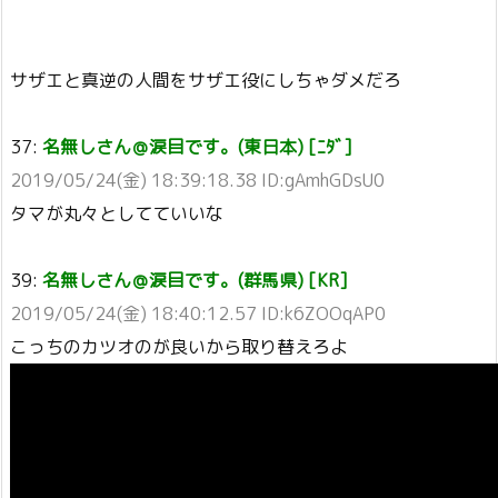
サザエと真逆の人間をサザエ役にしちゃダメだろ
37:
名無しさん＠涙目です。(東日本) [ﾆﾀﾞ]
2019/05/24(金) 18:39:18.38 ID:gAmhGDsU0
タマが丸々としてていいな
39:
名無しさん＠涙目です。(群馬県) [KR]
2019/05/24(金) 18:40:12.57 ID:k6ZOOqAP0
こっちのカツオのが良いから取り替えろよ