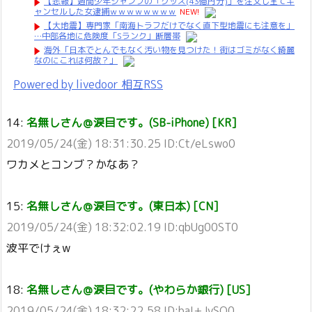
【悲報】週間少年ジャンプの「グッズ(43億円分)」を注文し全てキ
ャンセルした女逮捕ｗｗｗｗｗｗｗｗ
NEW!
【大地震】専門家「南海トラフだけでなく直下型地震にも注意を」
…中部各地に危険度「Sランク」断層帯
海外「日本でとんでもなく汚い物を見つけた！街はゴミがなく綺麗
なのにこれは何故？」
Powered by livedoor 相互RSS
14:
名無しさん＠涙目です。(SB-iPhone) [KR]
2019/05/24(金) 18:31:30.25 ID:Ct/eLswo0
ワカメとコンブ？かなあ？
15:
名無しさん＠涙目です。(東日本) [CN]
2019/05/24(金) 18:32:02.19 ID:qbUg00ST0
波平でけぇw
18:
名無しさん＠涙目です。(やわらか銀行) [US]
2019/05/24(金) 18:32:22.58 ID:baI+JvSO0