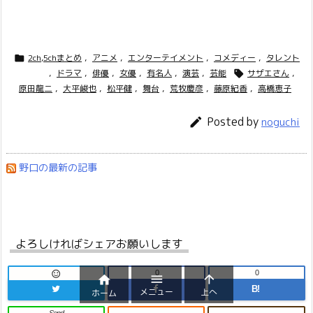
2ch,5chまとめ
,
アニメ
,
エンターテイメント
,
コメディー
,
タレント

,
ドラマ
,
俳優
,
女優
,
有名人
,
演芸
,
芸能
サザエさん
,

原田龍二
,
大平峻也
,
松平健
,
舞台
,
荒牧慶彦
,
藤原紀香
,
高橋恵子
Posted by

noguchi
野口の最新の記事
よろしければシェアお願いします
0
0




B!
メニュー
上へ
ホーム
Send
-
-