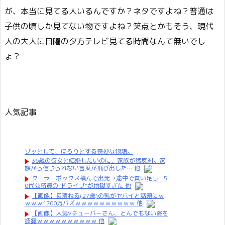
が、本当に見てる人いるんですか？ネタですよね？普通は
子供の頃しか見てない物ですよね？笑点とかもそう、現代
人の大人に日曜の夕方テレビ見てる時間なんて無いでし
ょ？
人気記事
ゾッとして、ほろりとする奇妙な物語。
36歳の彼女と結婚したいのに、家族が猛反対。家
族から信じられない言葉が飛び出した… 他
クーラーボックス積んで出発→途中で買い足し…5
0代公務員の“ドライブ”が地獄すぎた 他
【画像】長濱ねる(27歳)の乳がヤバイと話題にｗ
ｗｗｗ1700万バズｗｗｗｗｗｗｗｗｗｗ 他
【画像】人気Vチューバーさん、とんでもない姿を
披露ｗｗｗｗｗｗｗｗｗｗ 他