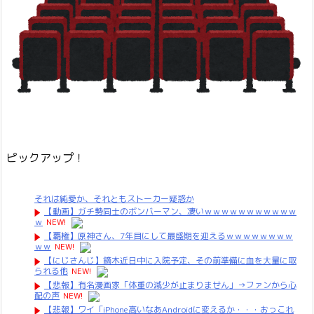
ピックアップ！
それは純愛か、それともストーカー疑惑か
【動画】ガチ勢同士のボンバーマン、凄いｗｗｗｗｗｗｗｗｗｗｗ
ｗ
NEW!
【覇権】原神さん、7年目にして最盛期を迎えるｗｗｗｗｗｗｗｗ
ｗｗ
NEW!
【にじさんじ】鏑木近日中に入院予定、その前準備に血を大量に取
られる他
NEW!
【悲報】有名漫画家「体重の減少が止まりません」→ファンから心
配の声
NEW!
【悲報】ワイ「iPhone高いなあAndroidに変えるか・・・おっこれ