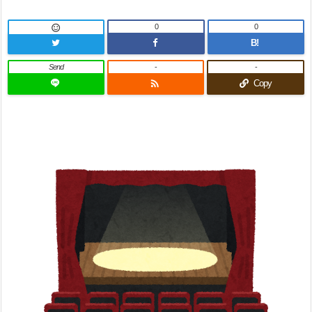
0
0

B!
Send
-
-

Copy