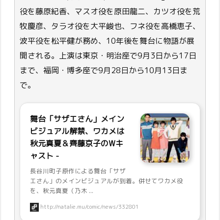
役を藤原紀香、マスオ役を原田龍二、カツオ役を荒
牧慶彦、タラオ役を大平峻也、フネ役を高橋恵子、
波平役を松平健が務め、10年後を舞台に物語が展
開される。上演は東京・明治座で9月3日から17日
まで、福岡・博多座で9月28日から10月13日ま
で。
舞台「サザエさん」メイン
ビジュアル解禁、ワカメは
秋元真夏＆齊藤京子のWキ
ャスト -
長谷川町子原作による舞台「サザ
エさん」のメインビジュアルが到着。併せてワカメ役
を、秋元真夏（乃木 ...
http://natalie.mu/comic/news/332801