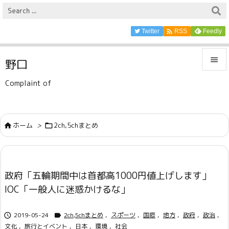

Twitter
Feedly
RSS

野口

Complaint of
メニュ

サイド
ホーム
>
2ch,5chまとめ



前へ

政府「五輪期間中は首都高1000円値上げします」
次へ
IOC「一般人に迷惑かけるな」

検索
2019-05-24
2ch,5chまとめ
,
スポーツ
,
国際
,
地方
,
政府
,
政治
,


文化
,
旅行とイベント
,
日本
,
環境
,
社会