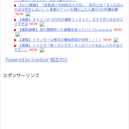
【8/22開催】 「琵琶湖三市同時花火大会」、各市公式「そんな花火
大会は存在しない」→ 高価チケットを購入した人達がSNS阿鼻叫喚
NEW!
【画像】 キャミイの18万円の最新フィギュア、ガチで作り込みがエ
グすぎる
NEW!
【腹筋崩壊】 見た瞬間吹いた画像を貼っていくスレｗｗｗｗ
NEW!
【速報】 イオンモール熊本の爆発原因が判明！！！！
NEW!
【画像】 シャミ子「桃！ダメです！そこはウンチを出し入れする穴
です！」
NEW!
Powered by livedoor 相互RSS
スポンサーリンク