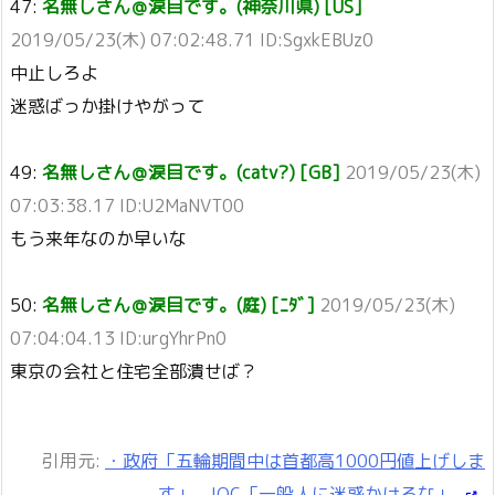
47:
名無しさん＠涙目です。(神奈川県) [US]
2019/05/23(木) 07:02:48.71 ID:SgxkEBUz0
中止しろよ
迷惑ばっか掛けやがって
49:
名無しさん＠涙目です。(catv?) [GB]
2019/05/23(木)
07:03:38.17 ID:U2MaNVT00
もう来年なのか早いな
50:
名無しさん＠涙目です。(庭) [ﾆﾀﾞ]
2019/05/23(木)
07:04:04.13 ID:urgYhrPn0
東京の会社と住宅全部潰せば？
引用元:
・政府「五輪期間中は首都高1000円値上げしま
す」 IOC「一般人に迷惑かけるな」