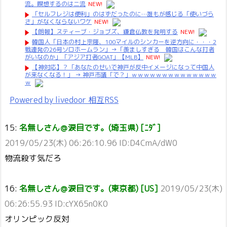
流。瞑想するのは二流
NEW!
「セルフレジは便利」のはずだったのに…誰もが感じる「使いづら
さ」がなくならないワケ
NEW!
【朗報】スティーブ・ジョブズ、鎌倉仏教を発明する
NEW!
韓国人「日本の村上宗隆、100マイルのシンカーを逆方向に・・・2
戦連発の26号ソロホームラン」→「羨ましすぎる 韓国はこんな打者
がいなのか」「アジア打者GOAT」【MLB】
NEW!
【神対応】？「あなたのせいで神戸が反中イメージになって中国人
が来なくなる！」 → 神戸市議「で？」ｗｗｗｗｗｗｗｗｗｗｗｗｗｗ
ｗ
Powered by livedoor 相互RSS
15:
名無しさん＠涙目です。(埼玉県) [ﾆﾀﾞ]
2019/05/23(木) 06:26:10.96 ID:D4CmA/dW0
物流殺す気だろ
16:
名無しさん＠涙目です。(東京都) [US]
2019/05/23(木)
06:26:55.93 ID:cYX65n0K0
オリンピック反対