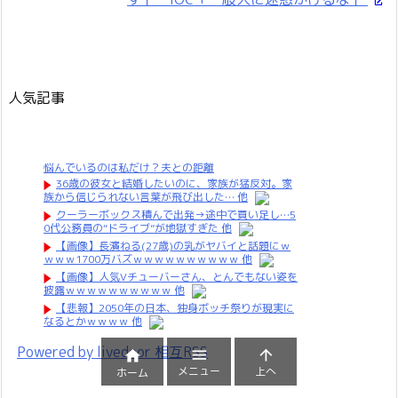
人気記事
悩んでいるのは私だけ？夫との距離
36歳の彼女と結婚したいのに、家族が猛反対。家
族から信じられない言葉が飛び出した… 他
クーラーボックス積んで出発→途中で買い足し…5
0代公務員の“ドライブ”が地獄すぎた 他
【画像】長濱ねる(27歳)の乳がヤバイと話題にｗ
ｗｗｗ1700万バズｗｗｗｗｗｗｗｗｗｗ 他
【画像】人気Vチューバーさん、とんでもない姿を
披露ｗｗｗｗｗｗｗｗｗｗ 他
【悲報】2050年の日本、独身ボッチ祭りが現実に
なるとかｗｗｗｗ 他
Powered by livedoor 相互RSS



メニュー
上へ
ホーム