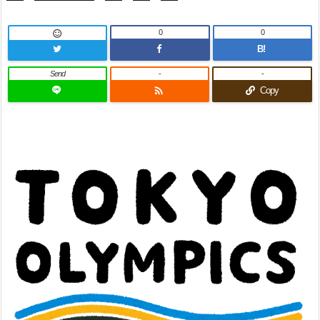
0
0

B!
Send
-
-

Copy