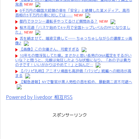
発表
NEW!
6千万円の韓国大統領の車を「安全」と絶賛した某メディア、高市
首相の3千万円の車に対しては……
NEW!
都内でタクシー運転手やってるけど質問ある？
NEW!
桜木花道「バスケ始めて4ヶ月で全国トップレベルのPFになりまし
た」
NEW!
舌を絡ませて、唾液交換して── ちゅっちゅしながらの濃厚エッ画
像♪
【画像】この女優さん、可愛すぎる
10年もの間浮気してた嫁。まさかと思い長男のDNA鑑定をするがい
いな？と問うと、元嫁は発狂したような状態になり、「あの子は貴方
の子です！いいがかりはやめて！」と叫んだ…
【パリピ孔明】アニオリ場面も高評価「パリピ」続編への期待が高
まる
【緊急速報】NYで警官が黒人男性の首を絞め、暴動第二波不可避へ
Powered by livedoor 相互RSS
スポンサーリンク