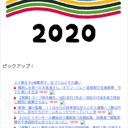
ピックアップ！
三十路女子×後輩男子、近づく心とすれ違い
鶏刺しを食べたお医者さん、ギラン・バレー症候群で全身麻痺 今
でも車いす生活
NEW!
【朗報】カープ鈴木健矢、6回2安打1失点！床田の代役先発で快投
し鯉党に絶賛される！
NEW!
阪神・藤川監督 １１日からの同率首位巨人との３連戦へ「敵は内
にあり。自分たちのチームをしっかりやっていく」他
NEW!
【SNS】イオンモール爆発巡り遺族装う投稿拡散、投稿者「閲覧数
稼ぎや承認欲求止まらなくなった」
NEW!
【衝撃】WEST.重岡大毅＆濵田崇裕が同時結婚、重岡は第1子誕生も