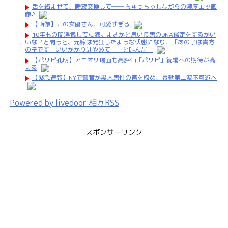
舌を絡ませて、唾液交換して── ちゅっちゅしながらの濃厚エッ画
像♪
【画像】この女優さん、可愛すぎる
10年もの間浮気してた嫁。まさかと思い長男のDNA鑑定をするがい
いな？と問うと、元嫁は発狂したような状態になり、「あの子は貴方
の子です！いいがかりはやめて！」と叫んだ…
【パリピ孔明】アニオリ場面も高評価「パリピ」続編への期待が高
まる
【緊急速報】NYで警官が黒人男性の首を絞め、暴動第二波不可避へ
Powered by livedoor 相互RSS
スポンサーリンク