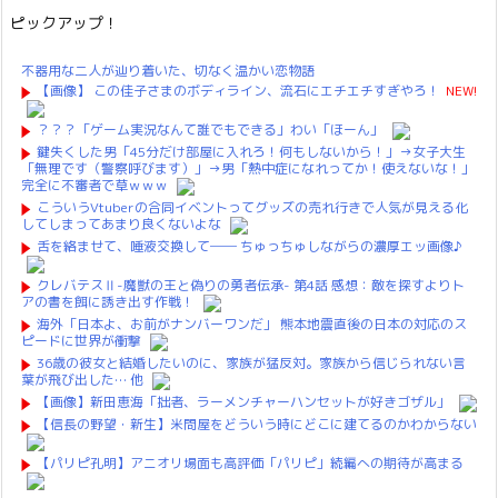
ピックアップ！
不器用な二人が辿り着いた、切なく温かい恋物語
【画像】 この佳子さまのボディライン、流石にエチエチすぎやろ！
NEW!
？？？「ゲーム実況なんて誰でもできる」わい「ほーん」
鍵失くした男「45分だけ部屋に入れろ！何もしないから！」→女子大生
「無理です（警察呼びます）」→男「熱中症になれってか！使えないな！」
完全に不審者で草ｗｗｗ
こういうVtuberの合同イベントってグッズの売れ行きで人気が見える化
してしまってあまり良くないよな
舌を絡ませて、唾液交換して── ちゅっちゅしながらの濃厚エッ画像♪
クレバテスⅡ-魔獣の王と偽りの勇者伝承- 第4話 感想：敵を探すよりト
アの書を餌に誘き出す作戦！
海外「日本よ、お前がナンバーワンだ」 熊本地震直後の日本の対応のス
ピードに世界が衝撃
36歳の彼女と結婚したいのに、家族が猛反対。家族から信じられない言
葉が飛び出した… 他
【画像】新田恵海「拙者、ラーメンチャーハンセットが好きゴザル」
【信長の野望・新生】米問屋をどういう時にどこに建てるのかわからない
【パリピ孔明】アニオリ場面も高評価「パリピ」続編への期待が高まる