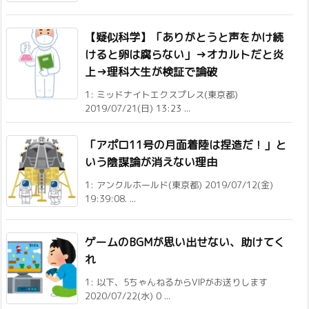
【疑似科学】「ありがとうと声をかけ続
けると卵は腐らない」→オカルトだと炎
上→理科大生が検証で論破
1: ミッドナイトエクスプレス(東京都)
2019/07/21(日) 13:23 ...
「アポロ11号の月面着陸は捏造だ！」と
いう陰謀論が消えない理由
1: アンクルホールド(東京都) 2019/07/12(金)
19:39:08. ...
ゲームのBGMが思い出せない、助けてく
れ
1: 以下、5ちゃんねるからVIPがお送りします
2020/07/22(水) 0 ...