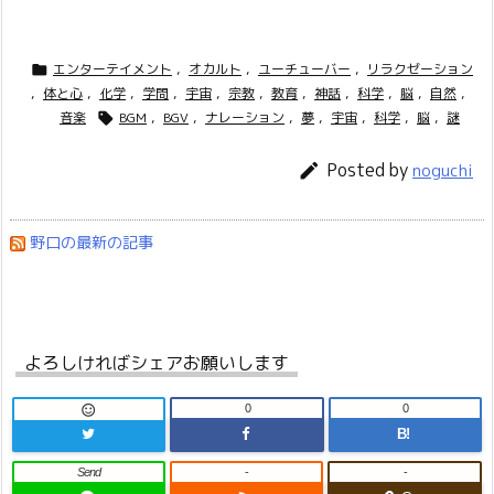
エンターテイメント
,
オカルト
,
ユーチューバー
,
リラクゼーション

,
体と心
,
化学
,
学問
,
宇宙
,
宗教
,
教育
,
神話
,
科学
,
脳
,
自然
,
音楽
BGM
,
BGV
,
ナレーション
,
夢
,
宇宙
,
科学
,
脳
,
謎

Posted by

noguchi
野口の最新の記事
よろしければシェアお願いします
0
0

B!
Send
-
-