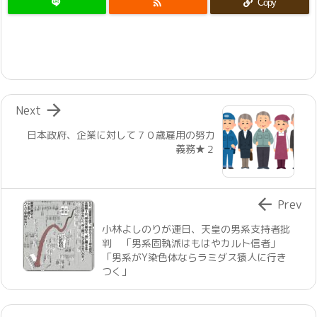

Copy

Next
日本政府、企業に対して７０歳雇用の努力
義務★２

Prev
小林よしのりが連日、天皇の男系支持者批
判 「男系固執派はもはやカルト信者」
「男系がY染色体ならラミダス猿人に行き
つく」