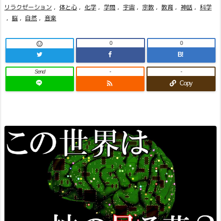
リラクゼーション
,
体と心
,
化学
,
学問
,
宇宙
,
宗教
,
教育
,
神話
,
科学
,
脳
,
自然
,
音楽
0
0

B!
Send
-
-

Copy