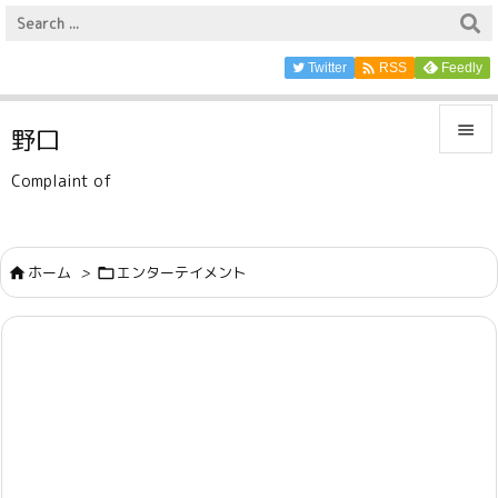

Twitter
Feedly
RSS

野口

Complaint of
メニュ

サイド
ホーム
>
エンターテイメント



前へ

次へ

検索