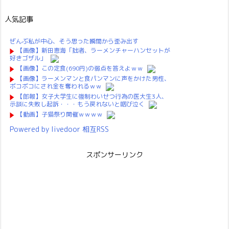
人気記事
ぜんぶ私が中心、そう思った瞬間から歪み出す
【画像】新田恵海「拙者、ラーメンチャーハンセットが
好きゴザル」
【画像】この定食(690円)の弱点を答えよｗｗ
【画像】ラーメンマンと食パンマンに声をかけた男性、
ボコボコにされ金を奪われるｗｗ
【郎報】女子大学生に強制わいせつ行為の医大生3人、
示談に失敗し起訴・・・もう戻れないと咽び泣く
【動画】子猫祭り開催ｗｗｗｗ
Powered by livedoor 相互RSS
スポンサーリンク