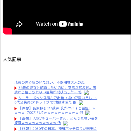
人気記事
成長の先で気づいた想い、不器用な大人の恋
36歳の彼女と結婚したいのに、家族が猛反対。家
族から信じられない言葉が飛び出した… 他
クーラーボックス積んで出発→途中で買い足し…5
0代公務員の“ドライブ”が地獄すぎた 他
【画像】長濱ねる(27歳)の乳がヤバイと話題にｗ
ｗｗｗ1700万バズｗｗｗｗｗｗｗｗｗｗ 他
【画像】人気Vチューバーさん、とんでもない姿を
披露ｗｗｗｗｗｗｗｗｗｗ 他
【悲報】2050年の日本、独身ボッチ祭りが現実に