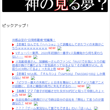
ピックアップ！
共感必至の“日常修羅場”短編集！
【悲報】なんでも「へへっｗ」って誤魔化してきたワイの末路がこ
ちらｗｗｗｗｗｗｗｗｗｗ
NEW!
Vチューバー業界、2020年初頭の一番手V人気爆発から何も変わら
ない……
NEW!
人気配信者さん、加藤純一さんのファンに「RUSTでお気に入りの配
信者が負けて嫌だよな？空気読めってなるよな？その結果がVCR。お
前らVCR向いてるよ」→大炎上他
NEW!
【悲報】NISA民、『オルカン』『S&P500』『NASDAQ100』しか買
わない
NEW!
「ピクサー最大の失敗だ」と日本を舞台にした某アメリカ産アニメ
が話題に、日本と韓国の両方に失礼すぎるわ……
NEW!
【画像】ママ『息子が妊娠させた女が30代だと知って卒倒した』←
これ
NEW!
元会社員の公務員だけど今時は自分の会社を「弊社」て言うのが普
通なの？
NEW!
？？？「ゲーム実況なんて誰でもできる」わい「ほーん」