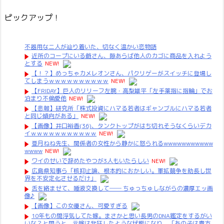
ピックアップ！
不器用な二人が辿り着いた、切なく温かい恋物語
近所のコープにいる爺さん、隙あらば他人のカゴに商品を入れよう
とする
NEW!
【！？】めっちゃカメレオンさん、パクリゲーがスイッチに登場し
てしまうｗｗｗｗｗｗｗｗｗｗ
NEW!
【FRIDAY】巨人のリリーフ左腕・高梨雄平「左手薬指に指輪」でお
泊まり不倫愛他
NEW!
【悲報】研究所「株式投資にハマる若者はギャンブルにハマる若者
と同じ傾向がある」
NEW!
【画像】井口裕香(36)、タンクトップがはち切れそうなくらいデカ
イｗｗｗｗｗｗｗｗｗｗｗ
NEW!
亜月ねね先生、関係者の女性から静かに怒られるwwwwwwwwwww
wwww
NEW!
ワイのせいで辞めたやつが3人もいたらしい
NEW!
広島県知事ら「核抑止論、根本的におかしい。軍拡競争を助長し世
界を不安定化させるだけ」
舌を絡ませて、唾液交換して── ちゅっちゅしながらの濃厚エッ画
像♪
【画像】この女優さん、可愛すぎる
10年もの間浮気してた嫁。まさかと思い長男のDNA鑑定をするがい
いな？と問うと、元嫁は発狂したような状態になり、「あの子は貴方