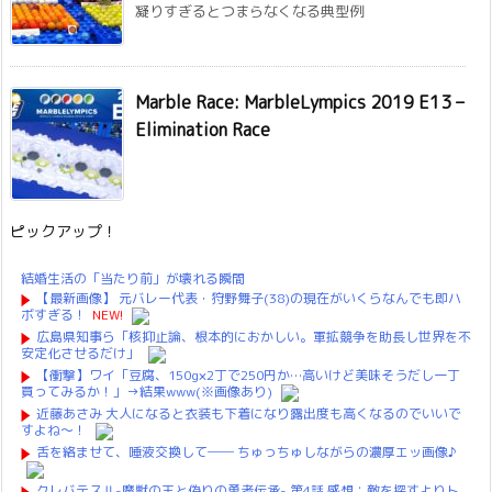
凝りすぎるとつまらなくなる典型例
Marble Race: MarbleLympics 2019 E13 –
Elimination Race
ピックアップ！
結婚生活の「当たり前」が壊れる瞬間
【最新画像】 元バレー代表・狩野舞子(38)の現在がいくらなんでも即ハ
ボすぎる！
NEW!
広島県知事ら「核抑止論、根本的におかしい。軍拡競争を助長し世界を不
安定化させるだけ」
【衝撃】ワイ「豆腐、150g×2丁で250円か…高いけど美味そうだし一丁
買ってみるか！」→結果www(※画像あり)
近藤あさみ 大人になると衣装も下着になり露出度も高くなるのでいいで
すよね～！
舌を絡ませて、唾液交換して── ちゅっちゅしながらの濃厚エッ画像♪
クレバテスⅡ-魔獣の王と偽りの勇者伝承- 第4話 感想：敵を探すよりト