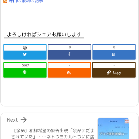
野口の最新の記事
よろしければシェアお願いします
0
0

B!
Send
-
-

Copy

Next
【余命】和解希望の被告出現「余命にだま
されていた」……ネトウヨカルトついに崩