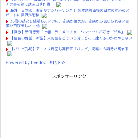
アの書を餌に誘き出す作戦！
海外「日本よ、お前がナンバーワンだ」 熊本地震直後の日本の対応のス
ピードに世界が衝撃
36歳の彼女と結婚したいのに、家族が猛反対。家族から信じられない言
葉が飛び出した… 他
【画像】新田恵海「拙者、ラーメンチャーハンセットが好きゴザル」
【信長の野望・新生】米問屋をどういう時にどこに建てるのかわからない
【パリピ孔明】アニオリ場面も高評価「パリピ」続編への期待が高まる
Powered by livedoor 相互RSS
スポンサーリンク