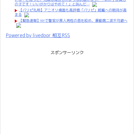
の子です！いいがかりはやめて！」と叫んだ…
【パリピ孔明】アニオリ場面も高評価「パリピ」続編への期待が高
まる
【緊急速報】NYで警官が黒人男性の首を絞め、暴動第二波不可避へ
Powered by livedoor 相互RSS
スポンサーリンク