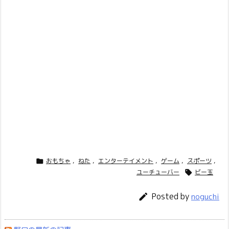
おもちゃ
,
ねた
,
エンターテイメント
,
ゲーム
,
スポーツ
,

ユーチューバー
ビー玉

Posted by

noguchi