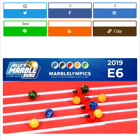
0
0

B!
Send
-
-

Copy