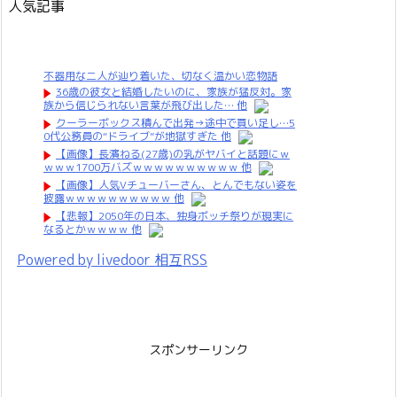
人気記事
不器用な二人が辿り着いた、切なく温かい恋物語
36歳の彼女と結婚したいのに、家族が猛反対。家
族から信じられない言葉が飛び出した… 他
クーラーボックス積んで出発→途中で買い足し…5
0代公務員の“ドライブ”が地獄すぎた 他
【画像】長濱ねる(27歳)の乳がヤバイと話題にｗ
ｗｗｗ1700万バズｗｗｗｗｗｗｗｗｗｗ 他
【画像】人気Vチューバーさん、とんでもない姿を
披露ｗｗｗｗｗｗｗｗｗｗ 他
【悲報】2050年の日本、独身ボッチ祭りが現実に
なるとかｗｗｗｗ 他
Powered by livedoor 相互RSS
スポンサーリンク