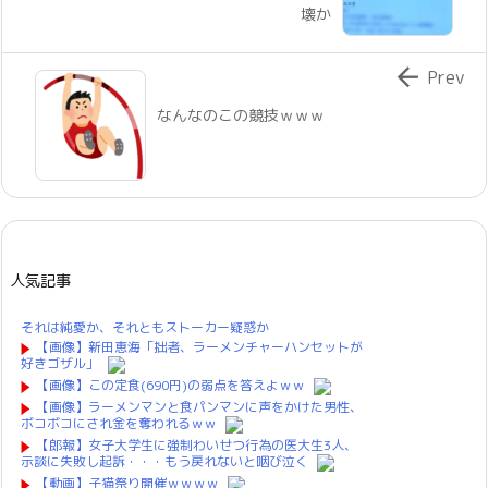
壊か

Prev
なんなのこの競技ｗｗｗ
人気記事
それは純愛か、それともストーカー疑惑か
【画像】新田恵海「拙者、ラーメンチャーハンセットが
好きゴザル」
【画像】この定食(690円)の弱点を答えよｗｗ
【画像】ラーメンマンと食パンマンに声をかけた男性、
ボコボコにされ金を奪われるｗｗ
【郎報】女子大学生に強制わいせつ行為の医大生3人、
示談に失敗し起訴・・・もう戻れないと咽び泣く
【動画】子猫祭り開催ｗｗｗｗ