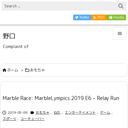

Twitter
Feedly
RSS

野口

Complaint of
メニュ

サイド
ホーム
>
おもちゃ



前へ

Marble Race: MarbleLympics 2019 E6 – Relay Run
次へ

2019-05-09
おもちゃ
,
ねた
,
エンターテイメント
,
ゲーム
,
検索


スポーツ
,
ユーチューバー