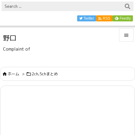

Twitter
Feedly
RSS

野口

Complaint of
メニュ

サイド
ホーム
>
2ch,5chまとめ



前へ

次へ

検索