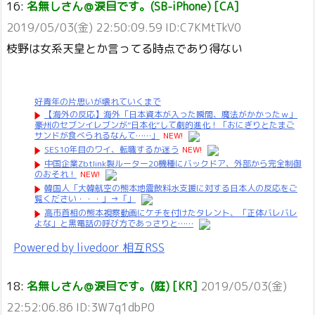
16:
名無しさん＠涙目です。(SB-iPhone) [CA]
2019/05/03(金) 22:50:09.59 ID:C7KMtTkV0
枝野は女系天皇とか言ってる時点であり得ない
好青年の片思いが壊れていくまで
【海外の反応】海外「日本資本が入った瞬間、魔法がかかったｗ」
豪州のセブンイレブンが”日本化”して劇的進化！「おにぎりとたまご
サンドが食べられるなんて……」
NEW!
SES10年目のワイ、転職するか迷う
NEW!
中国企業Zbtlink製ルーター20機種にバックドア、外部から完全制御
のおそれ！
NEW!
韓国人「大韓航空の熊本地震飲料水支援に対する日本人の反応をご
覧ください・・・」→「」
高市首相の熊本視察動画にケチを付けたタレント、「正体バレバレ
よな」と黒電話の呼び方であっさりと……
Powered by livedoor 相互RSS
18:
名無しさん＠涙目です。(庭) [KR]
2019/05/03(金)
22:52:06.86 ID:3W7q1dbP0