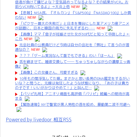
信者が負けて嫌だよな？空気読めってなるよな？その結果がVCR。お
前らVCR向いてるよ」→大炎上他
NEW!
【悲報】NISA民、『オルカン』『S&P500』『NASDAQ100』しか買
わない
NEW!
「ピクサー最大の失敗だ」と日本を舞台にした某アメリカ産アニメ
が話題に、日本と韓国の両方に失礼すぎるわ……
NEW!
【画像】ママ『息子が妊娠させた女が30代だと知って卒倒した』←
これ
NEW!
元会社員の公務員だけど今時は自分の会社を「弊社」て言うのが普
通なの？
NEW!
？？？「ゲーム実況なんて誰でもできる」わい「ほーん」
舌を絡ませて、唾液交換して── ちゅっちゅしながらの濃厚エッ画
像♪
【画像】この女優さん、可愛すぎる
10年もの間浮気してた嫁。まさかと思い長男のDNA鑑定をするがい
いな？と問うと、元嫁は発狂したような状態になり、「あの子は貴方
の子です！いいがかりはやめて！」と叫んだ…
【パリピ孔明】アニオリ場面も高評価「パリピ」続編への期待が高
まる
【緊急速報】NYで警官が黒人男性の首を絞め、暴動第二波不可避へ
Powered by livedoor 相互RSS