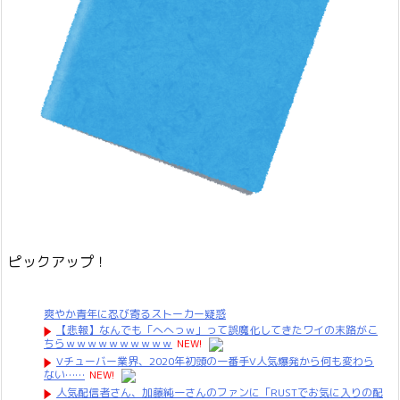
ピックアップ！
爽やか青年に忍び寄るストーカー疑惑
【悲報】なんでも「へへっｗ」って誤魔化してきたワイの末路がこ
ちらｗｗｗｗｗｗｗｗｗｗ
NEW!
Vチューバー業界、2020年初頭の一番手V人気爆発から何も変わら
ない……
NEW!
人気配信者さん、加藤純一さんのファンに「RUSTでお気に入りの配