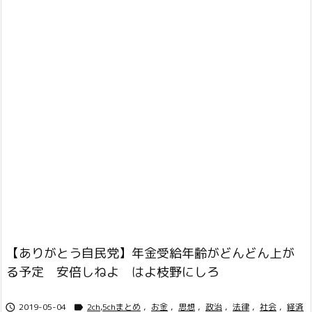
【ありがとう自民党】年金受給年齢がどんどん上が
る予定 安倍しねよ はよ枝野にしろ
2019-05-04
2ch,5chまとめ
,
お金
,
思想
,
政治
,
法律
,
社会
,
経済

