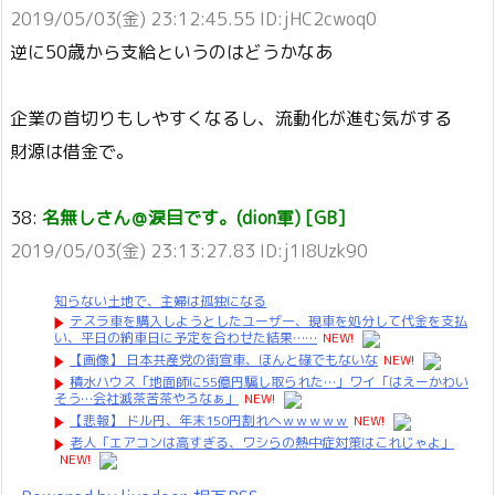
2019/05/03(金) 23:12:45.55 ID:jHC2cwoq0
逆に50歳から支給というのはどうかなあ
企業の首切りもしやすくなるし、流動化が進む気がする
財源は借金で。
38:
名無しさん＠涙目です。(dion軍) [GB]
2019/05/03(金) 23:13:27.83 ID:j1I8Uzk90
知らない土地で、主婦は孤独になる
テスラ車を購入しようとしたユーザー、現車を処分して代金を支払
い、平日の納車日に予定を合わせた結果……
NEW!
【画像】 日本共産党の街宣車、ほんと碌でもないな
NEW!
積水ハウス「地面師に55億円騙し取られた…」ワイ「はえーかわい
そう…会社滅茶苦茶やろなぁ」
NEW!
【悲報】 ドル円、年末150円割れへｗｗｗｗｗ
NEW!
老人「エアコンは高すぎる、ワシらの熱中症対策はこれじゃよ」
NEW!