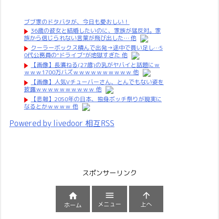
ブブ家のドタバタが、今日も愛おしい！
36歳の彼女と結婚したいのに、家族が猛反対。家
族から信じられない言葉が飛び出した… 他
クーラーボックス積んで出発→途中で買い足し…5
0代公務員の“ドライブ”が地獄すぎた 他
【画像】長濱ねる(27歳)の乳がヤバイと話題にｗ
ｗｗｗ1700万バズｗｗｗｗｗｗｗｗｗｗ 他
【画像】人気Vチューバーさん、とんでもない姿を
披露ｗｗｗｗｗｗｗｗｗｗ 他
【悲報】2050年の日本、独身ボッチ祭りが現実に
なるとかｗｗｗｗ 他
Powered by livedoor 相互RSS
スポンサーリンク



メニュー
上へ
ホーム