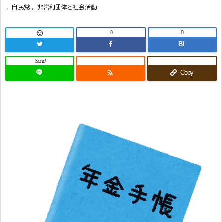
,
自民党
,
非営利団体と社会活動
0
0

B!
Send
-
-

Copy