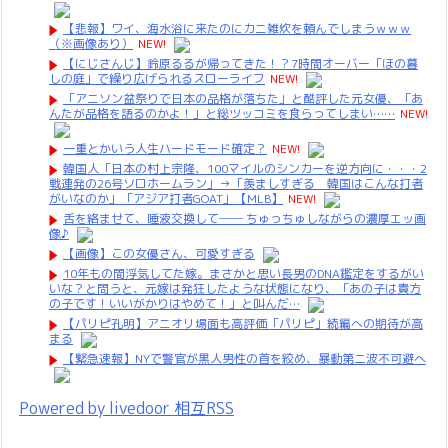
【悲報】ワイ、海水浴に来たのにカニ雑炊を頼んでしまうｗｗｗ
（※画像あり）
NEW!
【にじさんじ】鈴原るるが帰ってきた！？7時間オーバー「ほの暮
しの庭」で繰り広げられるスローライフ
NEW!
「アニソン盆祭りで日本の品格が落ちた」と酷評した元女優、「あ
んたが品格を語るのかよ！」と総ツッコミを食らってしまい……
NEW!
一重とかいう人生ハードモード確定？
NEW!
韓国人「日本の村上宗隆、100マイルのシンカーを逆方向に・・・2
戦連発の26号ソロホームラン」→「羨ましすぎる 韓国はこんな打者
がいなのか」「アジア打者GOAT」【MLB】
NEW!
舌を絡ませて、唾液交換して── ちゅっちゅしながらの濃厚エッ画
像♪
【画像】この女優さん、可愛すぎる
10年もの間浮気してた嫁。まさかと思い長男のDNA鑑定をするがい
いな？と問うと、元嫁は発狂したような状態になり、「あの子は貴方
の子です！いいがかりはやめて！」と叫んだ…
【パリピ孔明】アニオリ場面も高評価「パリピ」続編への期待が高
まる
【緊急速報】NYで警官が黒人男性の首を絞め、暴動第二波不可避へ
Powered by livedoor 相互RSS