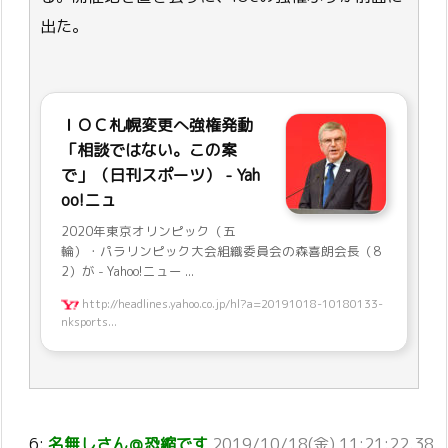
出た。
ＩＯＣ札幌変更へ強権発動
「相談ではない。この案
で」（日刊スポーツ） - Yah
oo!ニュ
2020年東京オリンピック（五
輪）・パラリンピック大会組織委員会の森喜朗会長（8
2）が - Yahoo!ニュー ...
http://headlines.yahoo.co.jp/hl?a=20191018-10180133-
nksports...
6:
名無しさん＠恐縮です
2019/10/18(金) 11:21:22.38