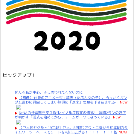
ピックアップ！
ぜんぶ私が中心、そう思われたくないのに
【画像】15歳のアニメージュ読者（たぶん女の子）、うっかりガン
ダム富野に質問してしまい無事に『反米』思想を叩き込まれる…
NEW!
DeNAの快進撃を支える”レイノルズ提案の儀式” 決勝2ランの宮下
が明かす「儀式を始めてから、チームが一つになっている」
NEW!
【巨人対ヤクルト19回戦】巨人、8回裏2アウト二塁から松本剛のタ
イムリーツーベースでリードを4点に広げる！！！！！！！！他
NEW!