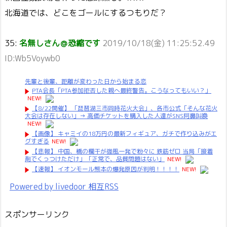
北海道では、どこをゴールにするつもりだ？
35:
名無しさん＠恐縮です
2019/10/18(金) 11:25:52.49
ID:Wb5Voywb0
先輩と後輩、距離が変わった日から始まる恋
PTA会長「PTA参加拒否した親へ最終警告。こうなってもいい？」
NEW!
【8/22開催】 「琵琶湖三市同時花火大会」、各市公式「そんな花火
大会は存在しない」→ 高価チケットを購入した人達がSNS阿鼻叫喚
NEW!
【画像】 キャミイの18万円の最新フィギュア、ガチで作り込みがエ
グすぎる
NEW!
【悲報】 中国、橋の欄干が強風一発で粉々に 鉄筋ゼロ 当局「接着
剤でくっつけただけ」「正常で、品質問題はない」
NEW!
【速報】 イオンモール熊本の爆発原因が判明！！！！
NEW!
Powered by livedoor 相互RSS
スポンサーリンク