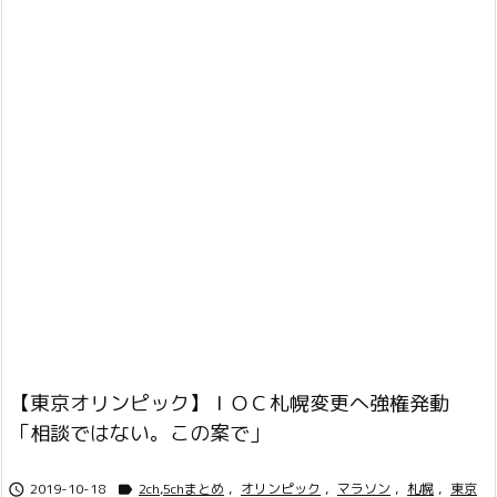
【東京オリンピック】ＩＯＣ札幌変更へ強権発動
「相談ではない。この案で」
2019-10-18
2ch,5chまとめ
,
オリンピック
,
マラソン
,
札幌
,
東京

