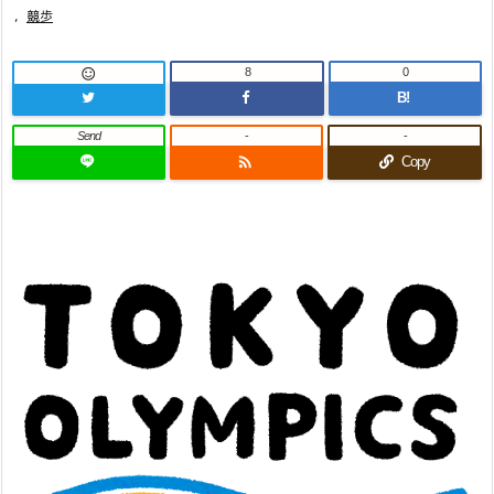
,
競歩
8
0

B!
Send
-
-

Copy