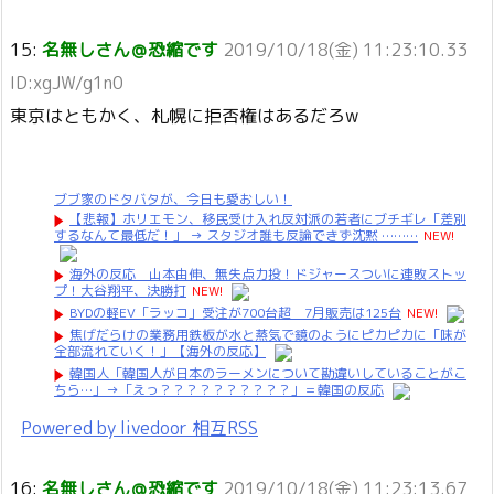
15:
名無しさん＠恐縮です
2019/10/18(金) 11:23:10.33
ID:xgJW/g1n0
東京はともかく、札幌に拒否権はあるだろw
ブブ家のドタバタが、今日も愛おしい！
【悲報】ホリエモン、移民受け入れ反対派の若者にブチギレ「差別
するなんて最低だ！」 → スタジオ誰も反論できず沈黙 ………
NEW!
海外の反応 山本由伸、無失点力投！ドジャースついに連敗ストッ
プ！大谷翔平、決勝打
NEW!
BYDの軽EV「ラッコ」受注が700台超 7月販売は125台
NEW!
焦げだらけの業務用鉄板が水と蒸気で鏡のようにピカピカに「味が
全部流れていく！」【海外の反応】
韓国人「韓国人が日本のラーメンについて勘違いしていることがこ
ちら…」→「えっ？？？？？？？？？？」＝韓国の反応
Powered by livedoor 相互RSS
16:
名無しさん＠恐縮です
2019/10/18(金) 11:23:13.67