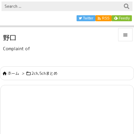

Twitter
Feedly
RSS

野口

Complaint of
メニュ

サイド
ホーム
>
2ch,5chまとめ



前へ

次へ

検索