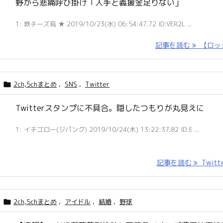
野から悲痛呼び掛け「人手と義援金足りない」
1: 鉄チーズ烏 ★ 2019/10/23(水) 06:54:47.72 ID:VER2L ...
記事を読む
【ロック 
2ch,5chまとめ
,
SNS
,
Twitter

Twitterスタンプに不具合。隠したつもりが丸見えに
1: イチゴロー(ジパング) 2019/10/24(木) 13:22:37.82 ID:E ...
記事を読む
Twitter
2ch,5chまとめ
,
アイドル
,
結婚
,
野球
