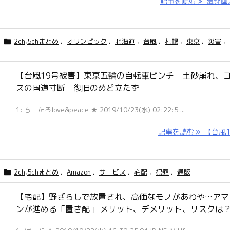
記事を読む
漫☆画太 
2ch,5chまとめ
,
オリンピック
,
北海道
,
台風
,
札幌
,
東京
,
災害
,

【台風19号被害】東京五輪の自転車ピンチ 土砂崩れ、
スの国道寸断 復旧のめど立たず
1: ちーたろlove&peace ★ 2019/10/23(水) 02:22:5 ...
記事を読む
【台風19 
2ch,5chまとめ
,
Amazon
,
サービス
,
宅配
,
犯罪
,
通販

【宅配】野ざらしで放置され、高価なモノがあわや…アマ
ンが進める「置き配」 メリット、デメリット、リスクは