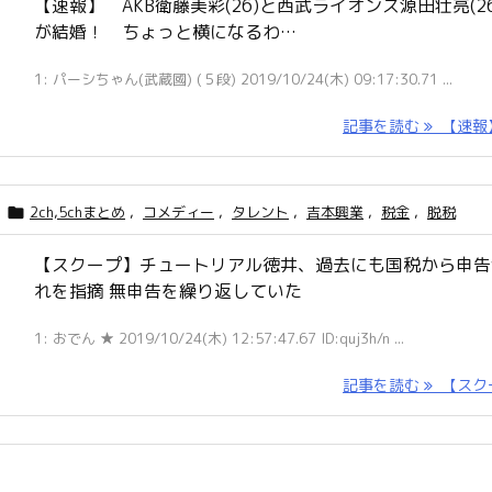
【速報】 AKB衛藤美彩(26)と西武ライオンズ源田壮亮(26
が結婚！ ちょっと横になるわ…
1: パーシちゃん(武蔵國) (５段) 2019/10/24(木) 09:17:30.71 ...
記事を読む
【速報】 
2ch,5chまとめ
,
コメディー
,
タレント
,
吉本興業
,
税金
,
脱税

【スクープ】チュートリアル徳井、過去にも国税から申告
れを指摘 無申告を繰り返していた
1: おでん ★ 2019/10/24(木) 12:57:47.67 ID:quj3h/n ...
記事を読む
【スクー 