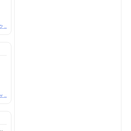
...
 ...