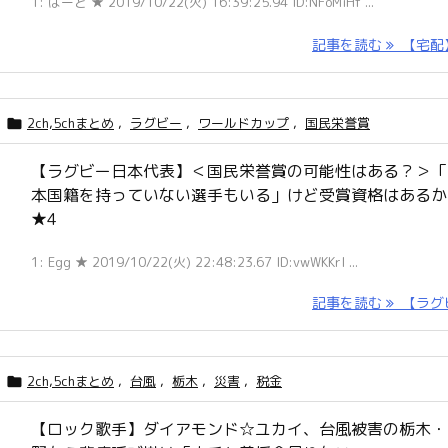
1: ばーど ★ 2019/10/22(火) 16:39:25.94 ID:NFoMiHf ...
記事を読む
【宅配】 
2ch,5chまとめ
,
ラグビー
,
ワールドカップ
,
国民栄誉賞

【ラグビー日本代表】＜国民栄誉賞の可能性はある？＞「
本国籍を持っていない選手もいる」けど受賞資格はあるか
★4
1: Egg ★ 2019/10/22(火) 22:48:23.67 ID:vwWKKrl ...
記事を読む
【ラグビ 
2ch,5chまとめ
,
台風
,
栃木
,
災害
,
税金

【ロック歌手】ダイアモンド☆ユカイ、台風被害の栃木・