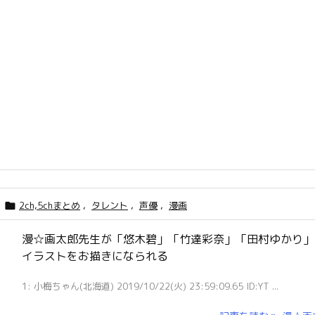
2ch,5chまとめ
,
タレント
,
声優
,
漫画

漫☆画太郎先生が「悠木碧」「竹達彩奈」「田村ゆかり」
イラストをお描きになられる
1: 小梅ちゃん(北海道) 2019/10/22(火) 23:59:09.65 ID:YT ...