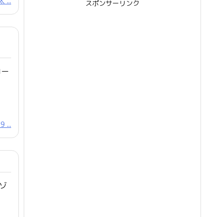
...
スポンサーリンク
コー
...
ゾ
？