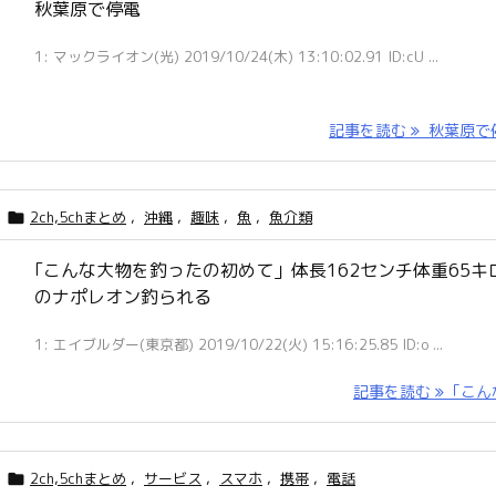
秋葉原で停電
1: マックライオン(光) 2019/10/24(木) 13:10:02.91 ID:cU ...
記事を読む
秋葉原で
2ch,5chまとめ
,
沖縄
,
趣味
,
魚
,
魚介類

｢こんな大物を釣ったの初めて」体長162センチ体重65キ
のナポレオン釣られる
1: エイブルダー(東京都) 2019/10/22(火) 15:16:25.85 ID:o ...
記事を読む
｢こんな 
2ch,5chまとめ
,
サービス
,
スマホ
,
携帯
,
電話
