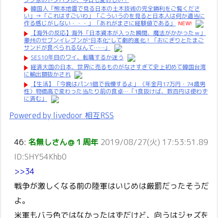
韓国人「熊本地震で見る日本の土木技術の完全勝利をご覧くださ
い」→「これはすごいわ」「こういうのを見ると日本人は何か適当に
作る感じがしない・・・」「あれがまさに経験値である」
NEW!
【海外の反応】海外「日本資本が入った瞬間、魔法がかかったｗ」
豪州のセブンイレブンが”日本化”して劇的進化！「おにぎりとたまご
サンドが食べられるなんて……」
SES10年目のワイ、転職するか迷う
経済大国の日本、世界に売るものがなさすぎて史上初めて韓国台湾
に輸出額抜かされ
【生活】「今晩はパン1個で我慢するよ」〈年金月17万円・74歳男
性〉物価高で変わった当たり前の食卓…「1食抜けば、数百円は使わず
に済む」
Powered by livedoor 相互RSS
46:
名無しさん＠１周年
2019/08/27(火) 17:53:51.89
ID:SHY54Khb0
>>34
戦争が激しくなる前の陸軍はいじめは厳罰だったそうだ
よ。
米軍もバラ色ではなかったはずだけど、向うはジャズを