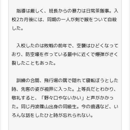
指導は厳しく、班長からの暴力は日常茶飯事。入
校2カ月後には、同期の一人が剣で喉をついて自殺
した。
入校したのは敗戦の前年で、空襲はひどくなって
おり、防空壕を作っている最中に近くで爆弾がさく
裂したこともあった。
訓練の合間、飛行場の隅で隠れて寝転ぼうとした
時、先客の姿が視界に入った。上等兵だとわかり、
敬礼すると、「野々口やないかい」と声がかかっ
た。同じ丹波篠山出身の同級生。今の境遇など、い
ろんな話をしたひと時が忘れられない。