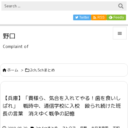

Twitter
Feedly
RSS

野口

Complaint of
メニュ

サイド
ホーム
>
2ch,5chまとめ



前へ

【兵庫】「貴様ら、気合を入れてやる！歯を食いし
次へ
ばれ」 戦時中、通信学校に入校 殴られ続けた班

長の言葉 消えゆく戦争の記憶
検索
2019-08-29
2ch,5chまとめ
,
ネトウヨ
,
反戦
,
大日本帝国
,
平和
,

