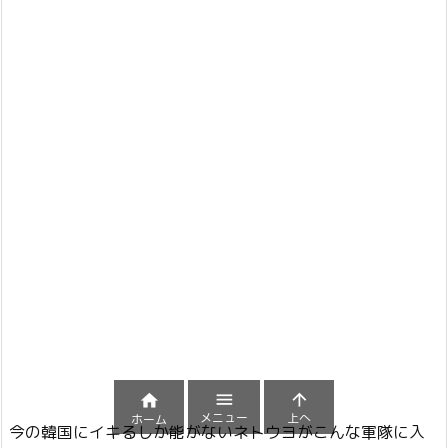



メニュー
上へ
ホーム
今の韓国にイキるしか能がないネトウヨがこんな軍隊に入