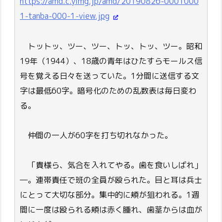
https://amd.c.yimg.jp/amd/20190826-0001000
1-tanba-000-1-view.jpg
トットッ、ツー、ツー、トッ、トッ、ツー。昭和
19年（1944）、18歳の青年はひたすらモールス信
号を覚える日々を送っていた。1分間に送信する文
字は最低60字。暗号化のための乱数表は毎日変わ
る。
仲間の一人が60字を打ち切れなかった。
「貴様ら、気合を入れてやる。歯を食いしばれ」
―。連帯責任で班の全員が殴られた。目と耳は兵士
にとって大切な部分。集中的に頬が狙われる。1週
間に一度は殴られる頬は赤く腫れ、歯茎からは血が