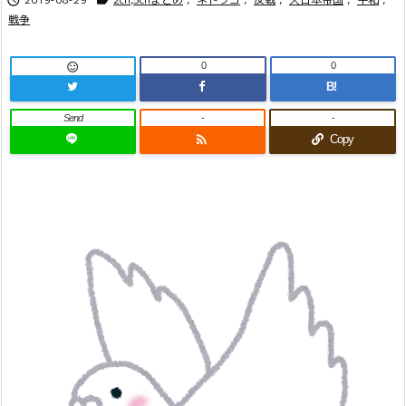
戦争
0
0

B!
Send
-
-

Copy