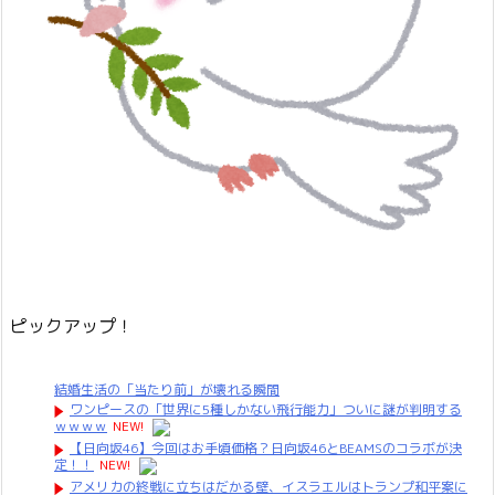
ピックアップ！
結婚生活の「当たり前」が壊れる瞬間
ワンピースの「世界に5種しかない飛行能力」ついに謎が判明する
ｗｗｗｗ
NEW!
【日向坂46】今回はお手頃価格？日向坂46とBEAMSのコラボが決
定！！
NEW!
アメリカの終戦に立ちはだかる壁、イスラエルはトランプ和平案に