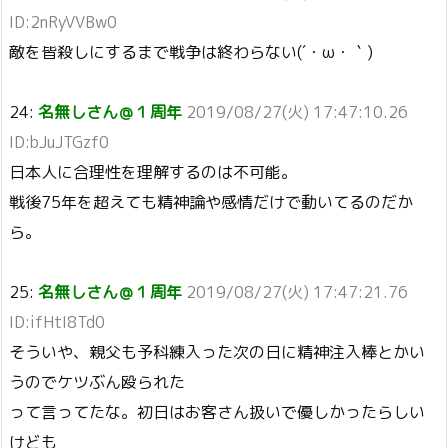
ID:2nRyVVBw0
敵を皆殺しにするまで戦争は終わらない(´・ω・｀)
24:
名無しさん＠１周年
2019/08/27(火) 17:47:10.26
ID:bJuJTGzf0
日本人に合理性を理解するのは不可能。
戦後75年を超えても精神論や感情だけで動いてるのだか
ら。
25:
名無しさん＠１周年
2019/08/27(火) 17:47:21.76
ID:ifHtI8Td0
そういや、親父も予科練入った次の日に精神注入棒とかい
うのでケツぶん殴られた
って言ってたな。初日はお客さん扱いで優しかったらしい
けども