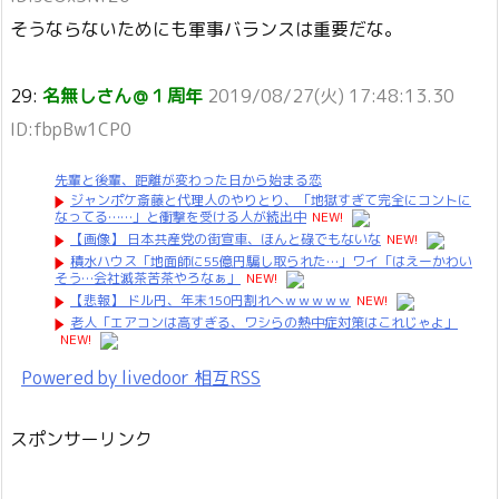
そうならないためにも軍事バランスは重要だな。
29:
名無しさん＠１周年
2019/08/27(火) 17:48:13.30
ID:fbpBw1CP0
先輩と後輩、距離が変わった日から始まる恋
ジャンポケ斎藤と代理人のやりとり、「地獄すぎて完全にコントに
なってる……」と衝撃を受ける人が続出中
NEW!
【画像】 日本共産党の街宣車、ほんと碌でもないな
NEW!
積水ハウス「地面師に55億円騙し取られた…」ワイ「はえーかわい
そう…会社滅茶苦茶やろなぁ」
NEW!
【悲報】 ドル円、年末150円割れへｗｗｗｗｗ
NEW!
老人「エアコンは高すぎる、ワシらの熱中症対策はこれじゃよ」
NEW!
Powered by livedoor 相互RSS
スポンサーリンク