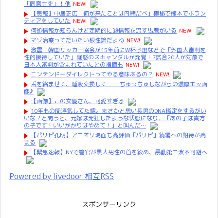
「同意せず」！他
NEW!
【悲報】中居正広「俺が来たことは内緒だべ」極秘で熊本でボラン
ティアをしていた
NEW!
何処情報か知らんけど定期的に嘘情報を流す馬鹿がいる
NEW!
マゾ治療ってだいたい根性論だよね
NEW!
激震！韓国サッカー協会が15年前にW杯予選などで「外国人審判を
性的接待していた」疑惑のスキャンダルが発覚！7試合20人が対象で
日本人審判が含まれていたとの指摘も
NEW!
ニンテンドーダイレクトってやる意味あるの？
NEW!
舌を絡ませて、唾液交換して── ちゅっちゅしながらの濃厚エッ画
像♪
【画像】この女優さん、可愛すぎる
10年もの間浮気してた嫁。まさかと思い長男のDNA鑑定をするがい
いな？と問うと、元嫁は発狂したような状態になり、「あの子は貴方
の子です！いいがかりはやめて！」と叫んだ…
【パリピ孔明】アニオリ場面も高評価「パリピ」続編への期待が高
まる
【緊急速報】NYで警官が黒人男性の首を絞め、暴動第二波不可避へ
Powered by livedoor 相互RSS
スポンサーリンク