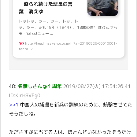
殴られ続けた班長の言
葉 消えゆ
トットッ、ツー、ツー、トッ、ト
ッ、ツー。昭和19年（1944）、18歳の青年はひたすら
モ - Yahoo!ニュー ...
http://headlines.yahoo.co.jp/hl?a=20190826-00010001-
tanba-l2...
48:
名無しさん＠１周年
2019/08/27(火) 17:54:26.41
ID:KIrH8VFg0
>>1
中国人の捕虜を新兵の訓練のために、銃撃させてた
そうだしね。
たださすがに当てる人は、ほとんどいなかったそうだけ