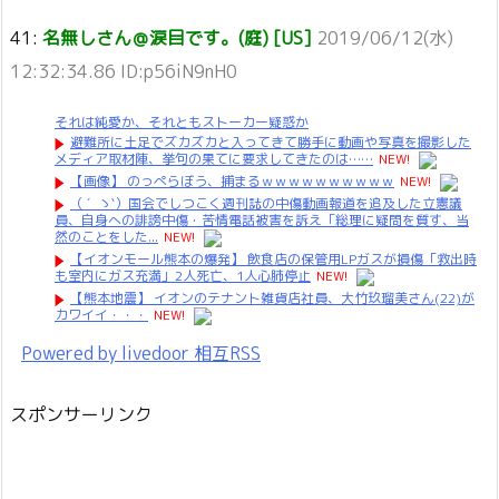
41:
名無しさん＠涙目です。(庭) [US]
2019/06/12(水)
12:32:34.86 ID:p56iN9nH0
それは純愛か、それともストーカー疑惑か
避難所に土足でズカズカと入ってきて勝手に動画や写真を撮影した
メディア取材陣、挙句の果てに要求してきたのは……
NEW!
【画像】 のっぺらぼう、捕まるｗｗｗｗｗｗｗｗｗｗ
NEW!
（ ´_ゝ`）国会でしつこく週刊誌の中傷動画報道を追及した立憲議
員、自身への誹謗中傷・苦情電話被害を訴え「総理に疑問を質す、当
然のことをした...
NEW!
【イオンモール熊本の爆発】 飲食店の保管用LPガスが損傷「救出時
も室内にガス充満」2人死亡、1人心肺停止
NEW!
【熊本地震】 イオンのテナント雑貨店社員、大竹玖瑠美さん(22)が
カワイイ・・・
NEW!
Powered by livedoor 相互RSS
スポンサーリンク