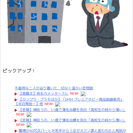
ピックアップ！
不器用な二人が辿り着いた、切なく温かい恋物語
【遊戯王】岩石カメッタースレ
NEW!
【ガンプラ・プラモほか】「DMM プレミアホビー商品抽選販売」
【本日開始！】他
NEW!
【悲報】神田うの、51歳で薄毛治療を告白「高校生の時から薄い」
NEW!
【悲報】神田うの、51歳で薄毛治療を告白「高校生の時から薄い」
NEW!
職場の60代女パートが若手からうるせえクソ婆と言われたと相談が