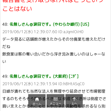
ことはない
48:
名無しさん＠涙目です。(やわらか銀行) [US]
2019/06/12(水) 12:39:07.60 ID:aJqmIOiH0
データ見るに店舗数が増えたからその分廃業も増えただけ
だね
飲食業は客の奪い合いだから浮き沈み激しいのはしゃーな
い
49:
名無しさん＠涙目です。(大阪府) [ﾆﾀﾞ]
2019/06/12(水) 12:39:13.94 ID:hBHtASqC0
日銀が潰れても当然な法人を無理やり延命させて市場管理
するのもそろそろ辞めるべきよな 倒産すべき所は倒産でさ



メニュー
上へ
ホーム
買い支えとかそれこそヒトやカネの流動性を求めるなら別