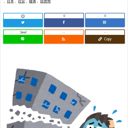
,
日本
,
社会
,
経済
,
自民党
0
0

B!
Send
-
-

Copy