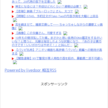
あって、20代男の部下を注意した
神主になるには？年収はどれくらい？資格は必要？
【悲報】映画『ブルーロック』さん、大コケ
【朗報】GTA6、予約注文がTake-Twoの内部予測を大幅に上回る
舌を絡ませて、唾液交換して── ちゅっちゅしながらの濃厚エッ画
像♪
【画像】この女優さん、可愛すぎる
10年もの間浮気してた嫁。まさかと思い長男のDNA鑑定をするがい
いな？と問うと、元嫁は発狂したような状態になり、「あの子は貴方
の子です！いいがかりはやめて！」と叫んだ…
【パリピ孔明】アニオリ場面も高評価「パリピ」続編への期待が高
まる
【緊急速報】NYで警官が黒人男性の首を絞め、暴動第二波不可避へ
Powered by livedoor 相互RSS
スポンサーリンク