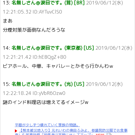
13:
名無しさん＠涙目です。(茸) [BR]
2019/06/12(水)
12:21:05.32 ID:AYTuvClS0
まあ
分煙対策が面倒なんだろうな
14:
名無しさん＠涙目です。(東京都) [US]
2019/06/12(水)
12:21:21.42 ID:hEBQgZ+80
ビアホール、中華、キャバレーとかそら行かんわｗ
15:
名無しさん＠涙目です。(光) [US]
2019/06/12(水)
12:22:18.24 ID:yVbR6Ozw0
謎のインド料理店は増えてるイメージw
平穏が少しずつ壊れていく家族の物語。
【熊本被災地入り】元れいわの奥田ふみよ、参議院防災服でお食事
楽しむ写真投稿「同席者は笑顔にサムズアップ」
NEW!