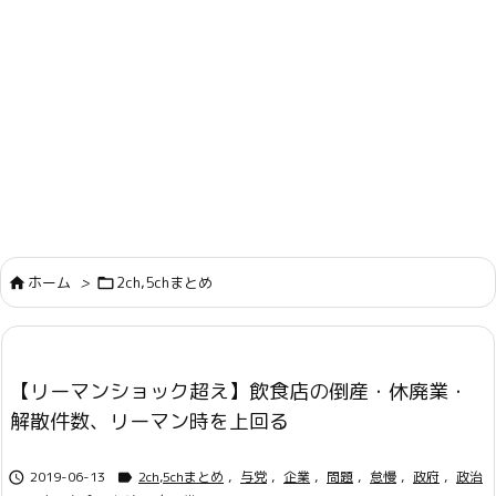
ホーム
>
2ch,5chまとめ


【リーマンショック超え】飲食店の倒産・休廃業・
解散件数、リーマン時を上回る
2019-06-13
2ch,5chまとめ
,
与党
,
企業
,
問題
,
怠慢
,
政府
,
政治

