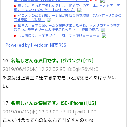
車にはねられて回復したアヒル、初めて他のアヒルたちと対面「尻
尾のふりふりで泣いた」【海外の反応】
イエメンの武装組織フーシ派が紅海の港を攻撃、7人死亡…サウジの
石油施設にも攻撃！
韓国人「日本の某ゲームが米国進出した当時、アメリカ国内で巻き
起こった熱狂的ブームの様子がこちら…」＝韓国の反応
【画像あり】大学生ワイ、「株」で大儲けｗｗｗｗｗ
Powered by livedoor 相互RSS
16:
名無しさん＠涙目です。(ジパング) [CN]
2019/06/12(水) 12:22:32.95 ID:8gMR6vMt0
外食は適正賃金に達するまでもっと淘汰されたほうがい
い。
17:
名無しさん＠涙目です。(SB-iPhone) [US]
2019/06/12(水) 12:23:09.33 ID:tjwnDLhD0
こんだけ余ってんのになんで開業すんのかね