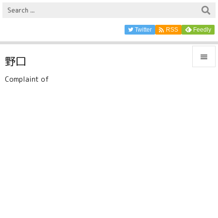

Twitter
Feedly
RSS

野口

Complaint of
メニュ

サイド

前へ

次へ

検索