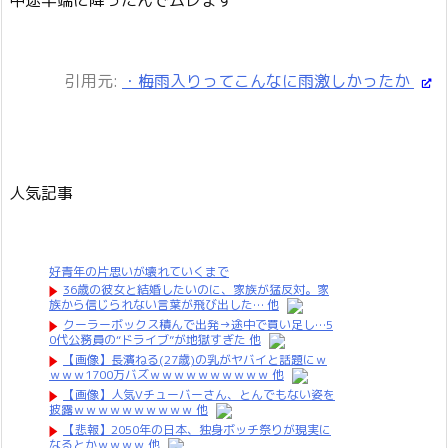
中途半端に降ったんでムレます
引用元:
・梅雨入りってこんなに雨激しかったか
人気記事
好青年の片思いが壊れていくまで
36歳の彼女と結婚したいのに、家族が猛反対。家
族から信じられない言葉が飛び出した… 他
クーラーボックス積んで出発→途中で買い足し…5
0代公務員の“ドライブ”が地獄すぎた 他
【画像】長濱ねる(27歳)の乳がヤバイと話題にｗ
ｗｗｗ1700万バズｗｗｗｗｗｗｗｗｗｗ 他
【画像】人気Vチューバーさん、とんでもない姿を
披露ｗｗｗｗｗｗｗｗｗｗ 他
【悲報】2050年の日本、独身ボッチ祭りが現実に
なるとかｗｗｗｗ 他