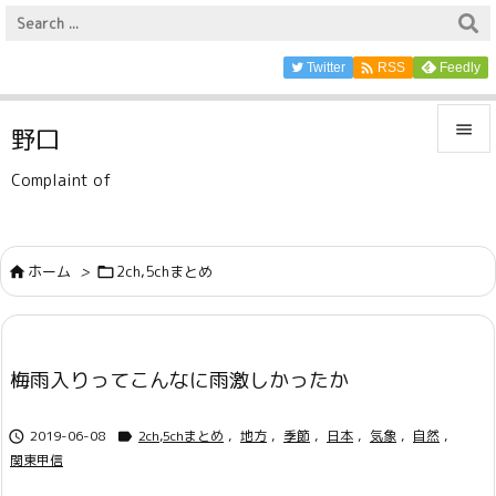

Twitter
Feedly
RSS

野口

Complaint of
メニュ

サイド
ホーム
>
2ch,5chまとめ



前へ

梅雨入りってこんなに雨激しかったか
次へ

2019-06-08
2ch,5chまとめ
,
地方
,
季節
,
日本
,
気象
,
自然
,
検索


関東甲信