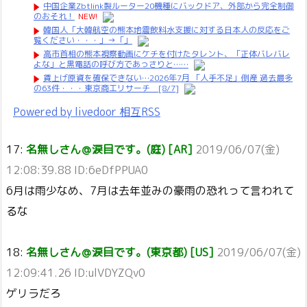
中国企業Zbtlink製ルーター20機種にバックドア、外部から完全制御
のおそれ！
NEW!
韓国人「大韓航空の熊本地震飲料水支援に対する日本人の反応をご
覧ください・・・」→「」
高市首相の熊本視察動画にケチを付けたタレント、「正体バレバレ
よな」と黒電話の呼び方であっさりと……
賃上げ原資を確保できない…2026年7月 「人手不足」倒産 過去最多
の63件・・・東京商工リサーチ [8/7]
Powered by livedoor 相互RSS
17:
名無しさん＠涙目です。(庭) [AR]
2019/06/07(金)
12:08:39.88 ID:6eDfPPUA0
6月は雨少なめ、7月は去年並みの豪雨の恐れって言われて
るな
18:
名無しさん＠涙目です。(東京都) [US]
2019/06/07(金)
12:09:41.26 ID:ulVDYZQv0
ゲリラだろ