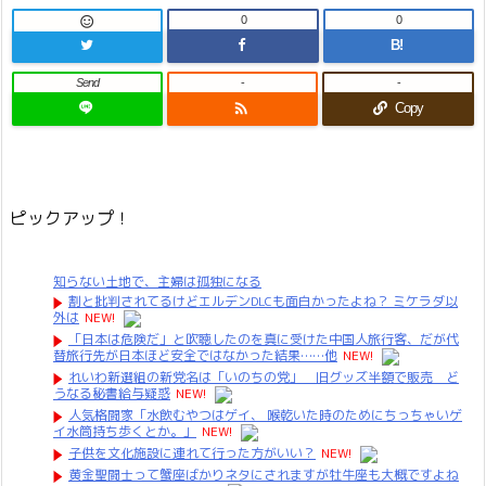
0
0

B!
Send
-
-

Copy
ピックアップ！
知らない土地で、主婦は孤独になる
割と批判されてるけどエルデンDLCも面白かったよね？ ミケラダ以
外は
NEW!
「日本は危険だ」と吹聴したのを真に受けた中国人旅行客、だが代
替旅行先が日本ほど安全ではなかった結果……他
NEW!
れいわ新選組の新党名は「いのちの党」 旧グッズ半額で販売 ど
うなる秘書給与疑惑
NEW!
人気格闘家「水飲むやつはゲイ、 喉乾いた時のためにちっちゃいゲ
イ水筒持ち歩くとか。」
NEW!
子供を文化施設に連れて行った方がいい？
NEW!
黄金聖闘士って蟹座ばかりネタにされますが牡牛座も大概ですよね