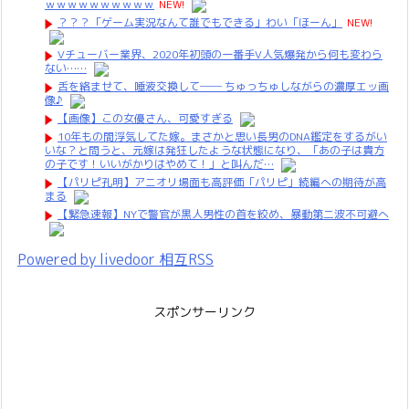
ｗｗｗｗｗｗｗｗｗｗ
NEW!
？？？「ゲーム実況なんて誰でもできる」わい「ほーん」
NEW!
Vチューバー業界、2020年初頭の一番手V人気爆発から何も変わら
ない……
舌を絡ませて、唾液交換して── ちゅっちゅしながらの濃厚エッ画
像♪
【画像】この女優さん、可愛すぎる
10年もの間浮気してた嫁。まさかと思い長男のDNA鑑定をするがい
いな？と問うと、元嫁は発狂したような状態になり、「あの子は貴方
の子です！いいがかりはやめて！」と叫んだ…
【パリピ孔明】アニオリ場面も高評価「パリピ」続編への期待が高
まる
【緊急速報】NYで警官が黒人男性の首を絞め、暴動第二波不可避へ
Powered by livedoor 相互RSS
スポンサーリンク