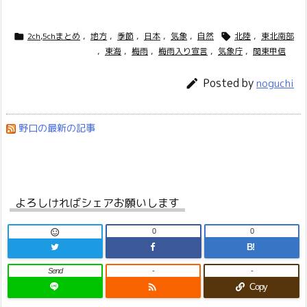
2ch,5chまとめ
,
地方
,
季節
,
日本
,
気象
,
自然
北陸
,
東北南部


,
東海
,
梅雨
,
梅雨入り宣言
,
気象庁
,
関東甲信
Posted by

noguchi
野口の最新の記事
よろしければシェアお願いします
0
0

B!
Send
-
-

Copy