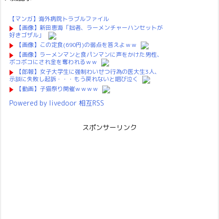
【マンガ】海外病院トラブルファイル
【画像】新田恵海「拙者、ラーメンチャーハンセットが
好きゴザル」
【画像】この定食(690円)の弱点を答えよｗｗ
【画像】ラーメンマンと食パンマンに声をかけた男性、
ボコボコにされ金を奪われるｗｗ
【郎報】女子大学生に強制わいせつ行為の医大生3人、
示談に失敗し起訴・・・もう戻れないと咽び泣く
【動画】子猫祭り開催ｗｗｗｗ
Powered by livedoor 相互RSS
スポンサーリンク