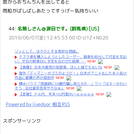
窓からおちんちんを出してると
雨粒がばしばしあたってすっげー気持ちいい
44:
名無しさん＠涙目です。(群馬県) [US]
2019/06/07(金) 12:45:53.60 ID:sI1Z+N020
ゾッとして、ほろりとする奇妙な物語。
テスラ車を購入しようとしたユーザー、現車を処分して代金を支払
い、平日の納車日に予定を合わせた結果……
NEW!
【画像】 日本共産党の街宣車、ほんと碌でもないな
NEW!
海外「ディズニーがゴミのようだ！」日本がアニメ化した米人気SF
作品に絶賛の声が殺到中
NEW!
積水ハウス「地面師に55億円騙し取られた…」ワイ「はえーかわい
そう…会社滅茶苦茶やろなぁ」
NEW!
【悲報】 ドル円、年末150円割れへｗｗｗｗｗ
NEW!
Powered by livedoor 相互RSS
スポンサーリンク