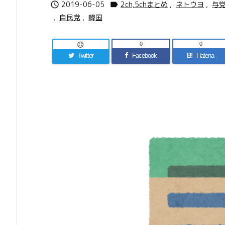
2019-06-05
2ch,5chまとめ
,
ネトウヨ
,
与


,
自民党
,
韓国
0
0

Twitter
Facebook
B!
Hatena