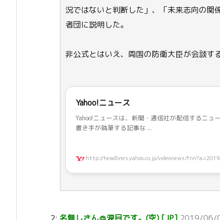
況ではないと判断した」、「未来志向の関
者団に説明した。
非公式とはいえ、両国の防衛大臣が会談す
Yahoo!ニュース
Yahoo!ニュースは、新聞・通信社が配信するニ
書き手が執筆する記事な ...
http://headlines.yahoo.co.jp/videonews/fnn?a=201
2:
名無しさん＠涙目です。(空) [JP]
2019/06/0