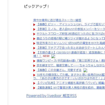
ピックアップ！
爽やか青年に忍び寄るストーカー疑惑
【画像】ビリー・アイリッシュ(24)、ライブで超モ
【悲報】ミノル、老人会RUSTの参加メンバーをリー
ヤクルトスワローズ貯金2桁首位だったのに気づけば4位
最近うちの地域の駅に鳩ジジイが現れるようになって
特定外来カミキリムシに1匹300円の賞金をかけた高崎
【悲報】マチアプで会った女とお泊まりデートしたん
【太鼓の達人】(26/08/01)楽曲が追加！ 追加楽曲に「ln(g
場！！
NEW!
漫画ワンピース(平均読者44歳)「第三世界でさぁ！
舌を絡ませて、唾液交換して── ちゅっちゅしながら
【画像】この女優さん、可愛すぎる
10年もの間浮気してた嫁。まさかと思い長男のDNA
り、「あの子は貴方の子です！いいがかりはやめて！」
【パリピ孔明】アニオリ場面も高評価「パリピ」続編
【緊急速報】NYで警官が黒人男性の首を絞め、暴動
Powered by livedoor 相互RSS