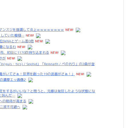
リマンスジを強調して炎上ｗｗｗｗｗｗｗｗ
NEW!
クしていた模様…
NEW!
DeNAとゲーム差0他
NEW!
嫌になるわ
NEW!
市、初日に1170匹持ち込まれる
NEW!
やが
NEW!
uis・tics) / Sephid」「Remnath / ぺのれり」の2曲が登
悪魔がいてさぁ！世界を創った19の武器がさぁ！」
NEW!
の濃厚エッ画像♪
鑑定をするがいいな？と問うと、元嫁は発狂したような状態にな
と叫んだ…
への期待が高まる
第二波不可避へ