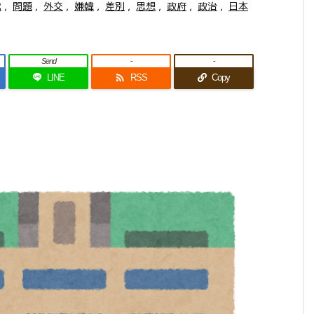
党
,
問題
,
外交
,
嫌韓
,
差別
,
思想
,
政府
,
政治
,
日本
Send
-
-

LINE
RSS
Copy