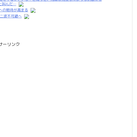
と叫んだ…
への期待が高まる
第二波不可避へ
サーリンク