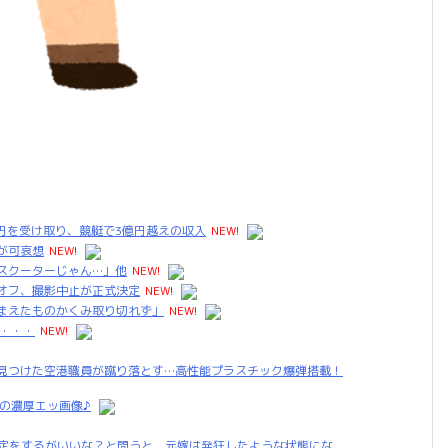
万円を受け取り、競艇で3億円越えの収入
NEW!
が可哀想
NEW!
スクーターじゃん…」他
NEW!
オフ、撮影中止が正式決定
NEW!
まえたものかくみ取り切れず」
NEW!
上・・・
NEW!
見つけた空港職員が蹴り落とす…高性能プラスチック爆弾搭載！
の濃厚エッ画像♪
鑑定をするがいいな？と問うと、元嫁は発狂したような状態にな