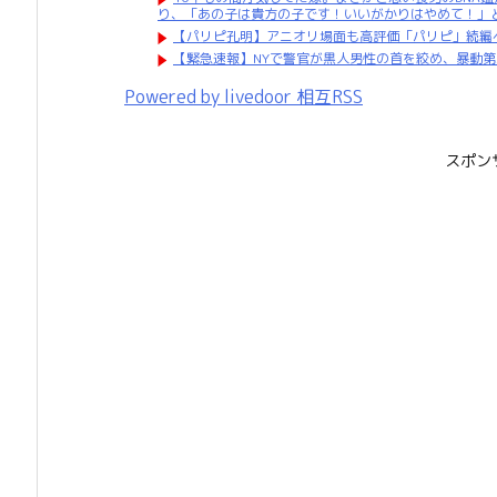
り、「あの子は貴方の子です！いいがかりはやめて！」
【パリピ孔明】アニオリ場面も高評価「パリピ」続編
【緊急速報】NYで警官が黒人男性の首を絞め、暴動
Powered by livedoor 相互RSS
スポン