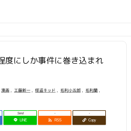
程度にしか事件に巻き込まれ
漫画
,
工藤新一
,
怪盗キッド
,
毛利小五郎
,
毛利蘭
,
Send
-
-

LINE
RSS
Copy