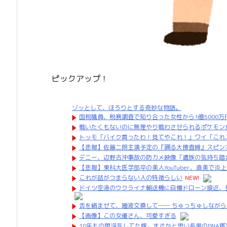
ピックアップ！
ゾッとして、ほろりとする奇妙な物語。
国税職員、税務調査で知り合った女性から1億5000
戦いたくもないのに無理やり戦わさせられるポケモン
トッモ「バイク買ったわ！見てやこれ！」ワイ「これ
【悲報】佐藤二朗主演予定の『踊る大捜査線』スピン
デニー、辺野古沖事故の防カメ映像「遺族の気持ち踏
【悲報】東科大医学部卒の美人YouTuber、直美で炎
これが話がつまらない人の特徴らしい
NEW!
ドイツ空港のウクライナ輸送機に自爆ドローン接近、
舌を絡ませて、唾液交換して── ちゅっちゅしながら
【画像】この女優さん、可愛すぎる
10年もの間浮気してた嫁。まさかと思い長男のDNA