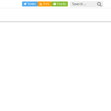

Twitter
Feedly
RSS