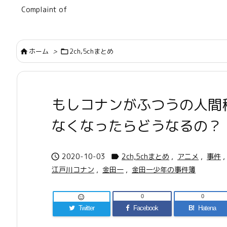
Complaint of
ホーム
>
2ch,5chまとめ


もしコナンがふつうの人間
なくなったらどうなるの？
2020-10-03
2ch,5chまとめ
,
アニメ
,
事件
,


江戸川コナン
,
金田一
,
金田一少年の事件簿
0
0

Twitter
Facebook
B!
Hatena