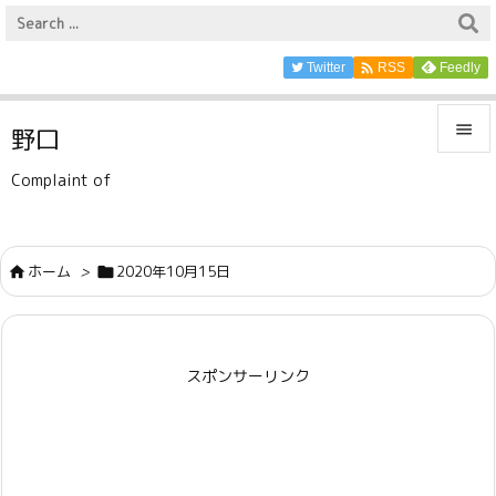

Twitter
Feedly
RSS

野口

Complaint of
メニュ

サイド
ホーム
>
2020年10月15日



前へ

スポンサーリンク
次へ

検索