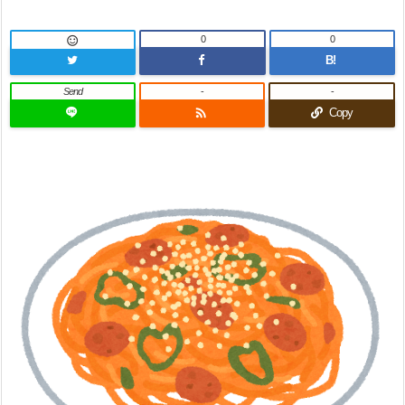
0
0

B!
Send
-
-

Copy