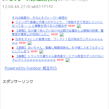
12:04:44.27 ID:wk611P1f0
それは純愛か、それともストーカー疑惑か
ジャンポケ斎藤と代理人のやりとり、「地獄すぎて完全にコントに
なってる……」と衝撃を受ける人が続出中
NEW!
【速報】 玉川徹「死んでいなければ銃刀法違反と公務執行妨害、警
察官が事実上の死刑にした」
NEW!
日本をダメにした総理大臣、ワースト１位が同点でこの人ｗｗｗｗ
ｗｗ
NEW!
【速報】 みいちゃん、覚醒し戦闘民族化。お子様二人をフルボッコ
にしてしまう
NEW!
【画像】 トラックの運ちゃん御用達ターミナル食堂のざっかけない
オムライスｗｗｗｗｗｗｗｗｗｗ
NEW!
Powered by livedoor 相互RSS
スポンサーリンク