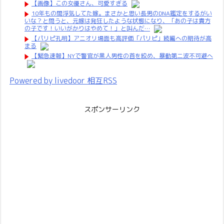
【画像】この女優さん、可愛すぎる
10年もの間浮気してた嫁。まさかと思い長男のDNA鑑定をするがい
いな？と問うと、元嫁は発狂したような状態になり、「あの子は貴方
の子です！いいがかりはやめて！」と叫んだ…
【パリピ孔明】アニオリ場面も高評価「パリピ」続編への期待が高
まる
【緊急速報】NYで警官が黒人男性の首を絞め、暴動第二波不可避へ
Powered by livedoor 相互RSS
スポンサーリンク