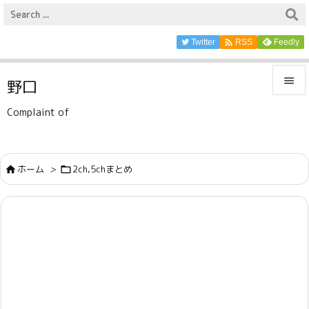

Twitter
Feedly
RSS

野口

Complaint of
メニュ

サイド
ホーム
>
2ch,5chまとめ



前へ

次へ

検索