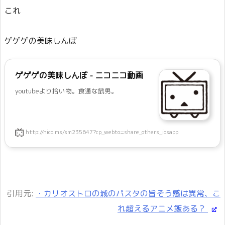
これ
ゲゲゲの美味しんぼ
ゲゲゲの美味しんぼ - ニコニコ動画
youtubeより拾い物。食通な鼠男。
http://nico.ms/sm235647?cp_webto=share_others_iosapp
引用元:
・カリオストロの城のパスタの旨そう感は異常、こ
れ超えるアニメ飯ある？