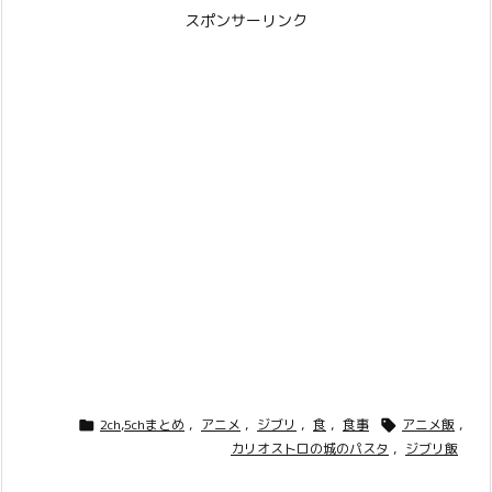
スポンサーリンク
2ch,5chまとめ
,
アニメ
,
ジブリ
,
食
,
食事
アニメ飯
,


カリオストロの城のパスタ
,
ジブリ飯