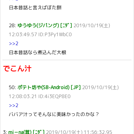
日本昔話と言えばぼた餅
28:
ゆうゆう(ジパング) [ﾆﾀﾞ]
2019/10/19(土)
12:03:49.57 ID:P3Py1WbC0
>>2
日本昔話なら煮込んだ大根
でこん汁
50:
ポテト坊や(SB-Android) [JP]
2019/10/19(土)
12:08:03.21 ID:4i3EQP8E0
>>2
ババア汁ってそんなに美味かったのかな？
3:
mi－na(茸) [ﾆﾀﾞ]
2019/10/19(土) 11:56:32.95