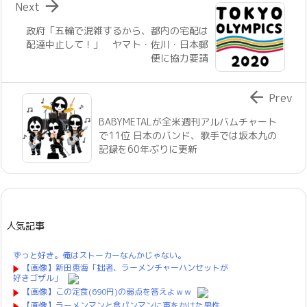

Next
政府「五輪で混雑するから、都内の宅配は
配達中止して！」 ヤマト・佐川・日本郵
便に協力要請

Prev
BABYMETALが全米週刊アルバムチャート
で11位 日本のバンド、歌手では坂本九の
記録を60年ぶりに更新
人気記事
ずっと好き。俺はストーカーなんかじゃない。
【画像】新田恵海「拙者、ラーメンチャーハンセットが
好きゴザル」
【画像】この定食(690円)の弱点を答えよｗｗ
【画像】ラーメンマンと食パンマンに声をかけた男性、