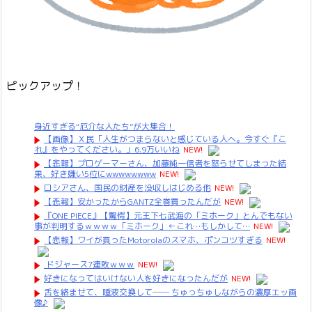
ピックアップ！
身近すぎる“厄介な人たち”が大集合！
【画像】Ｘ民「人生がつまらないと感じている人へ。今すぐ『こ
れ』をやってください。」6.9万いいね
NEW!
【悲報】プロゲーマーさん、加藤純一信者を怒らせてしまった結
果、好き嫌い5位にwwwwwwww
NEW!
ロシアさん、国民の財産を没収しはじめる他
NEW!
【悲報】安かったからGANTZ全巻買ったんだが
NEW!
『ONE PIECE』【驚愕】元王下七武海の「ミホーク」とんでもない
事が判明するｗｗｗｗ「ミホーク」←これ…もしかして…
NEW!
【悲報】ワイが買ったMotorolaのスマホ、ポンコツすぎる
NEW!
ドジャース7連敗ｗｗｗ
NEW!
好きになってはいけない人を好きになったんだが
NEW!
舌を絡ませて、唾液交換して── ちゅっちゅしながらの濃厚エッ画
像♪