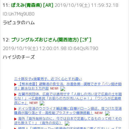
11:
ぽえみ(青森県) [AR]
2019/10/19(土) 11:59:32.18
ID:Un7Mq9U80
ラピュタのハム
12:
プリングルズおじさん(関西地方) [ﾆﾀﾞ]
2019/10/19(土) 12:00:01.98 ID:64QsRiT90
ハイジのチーズ
三十路女子×後輩男子、近づく心とすれ違い
【熊本地震】避難者の食生活、改善急務…調理できず「パン飽き飽
き」断水なお３万戸超
NEW!
左翼市民団体、広島では通用せず「人殺しの汚い足で広島の土を踏
むな！」→広島県民「お前らの方が汚いんじゃ！」「ワシらが広島県
民じゃ」
NEW!
ドイツ空港のウクライナ輸送機に自爆ドローン接近、見つけた空港
職員が蹴り落とす…高性能プラスチック爆弾搭載！
NEW!
海外「海外発祥なのに、今では日本で定着してるものって何？その
逆も教えて！」（海外の反応）
韓国人「“韓国サッカー”性接待の試合結果をご覧ください」→「マ