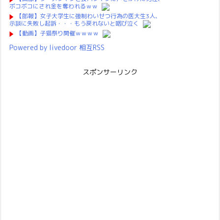
ボコボコにされ金を奪われるｗｗ
【郎報】女子大学生に強制わいせつ行為の医大生3人、
示談に失敗し起訴・・・もう戻れないと咽び泣く
【動画】子猫祭り開催ｗｗｗｗ
Powered by livedoor 相互RSS
スポンサーリンク