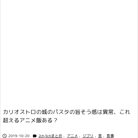
カリオストロの城のパスタの旨そう感は異常、これ
超えるアニメ飯ある？
2019-10-20
2ch,5chまとめ
,
アニメ
,
ジブリ
,
食
,
食事

