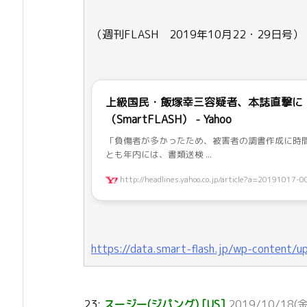
（週刊FLASH 2019年10月22・29日号）
上級国民・飯塚幸三容疑者、本誌直撃に
（SmartFLASH） - Yahoo
「負傷者が多かったため、被害者の調書作成に時
とも年内には、書類送検 ...
http://headlines.yahoo.co.jp/article?a=20191017-0
https://data.smart-flash.jp/wp-content
23:
スージー(ジパング) [US]
2019/10/18(金)