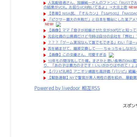
人気配信者さん、加藤純一さんのファンに「RUSTで
の結果がVCR。お前らVCR向いてるよ」→大炎上他
NEW
【悲報】NISA民、『オルカン』『S&P500』『NASD
「ピクサー最大の失敗だ」と日本を舞台にした某アメ
NEW!
【画像】ママ『息子が妊娠させた女が30代だと知っ
元会社員の公務員だけど今時は自分の会社を「弊社」
？？？「ゲーム実況なんて誰でもできる」わい「ほー
舌を絡ませて、唾液交換して── ちゅっちゅしながら
【画像】この女優さん、可愛すぎる
10年もの間浮気してた嫁。まさかと思い長男のDNA
り、「あの子は貴方の子です！いいがかりはやめて！」
【パリピ孔明】アニオリ場面も高評価「パリピ」続編
【緊急速報】NYで警官が黒人男性の首を絞め、暴動
Powered by livedoor 相互RSS
スポン