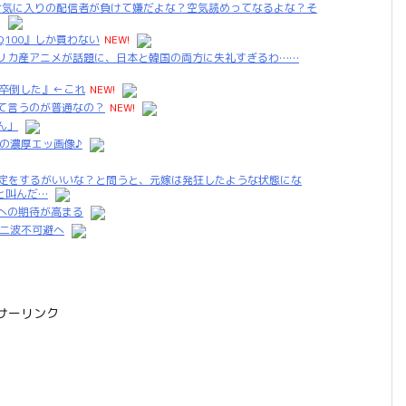
お気に入りの配信者が負けて嫌だよな？空気読めってなるよな？そ
!
AQ100』しか買わない
NEW!
リカ産アニメが話題に、日本と韓国の両方に失礼すぎるわ……
て卒倒した』←これ
NEW!
て言うのが普通なの？
NEW!
ん」
の濃厚エッ画像♪
鑑定をするがいいな？と問うと、元嫁は発狂したような状態にな
と叫んだ…
への期待が高まる
第二波不可避へ
サーリンク