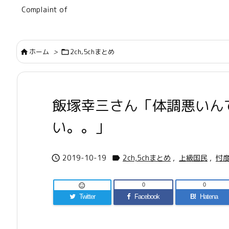
Complaint of
ホーム
>
2ch,5chまとめ


飯塚幸三さん「体調悪いん
い。。」
2019-10-19
2ch,5chまとめ
,
上級国民
,
忖


0
0

Twitter
Facebook
B!
Hatena