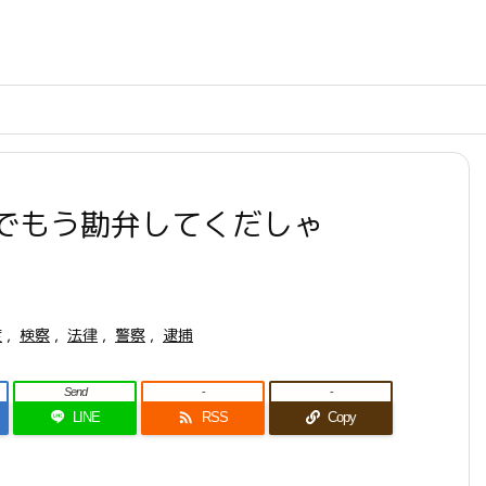
でもう勘弁してくだしゃ
度
,
検察
,
法律
,
警察
,
逮捕
Send
-
-

LINE
RSS
Copy