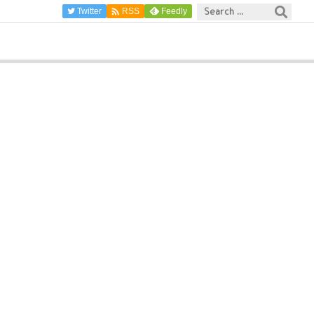

Twitter
Feedly
RSS