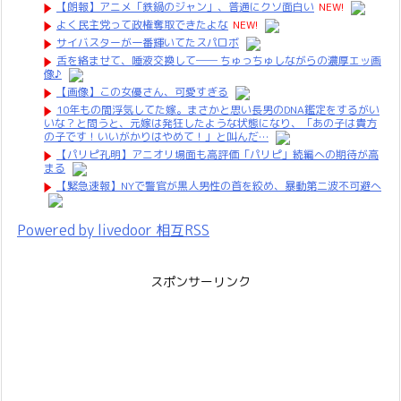
【朗報】アニメ「鉄鍋のジャン」、普通にクソ面白い
NEW!
よく民主党って政権奪取できたよな
NEW!
サイバスターが一番輝いてたスパロボ
舌を絡ませて、唾液交換して── ちゅっちゅしながらの濃厚エッ画
像♪
【画像】この女優さん、可愛すぎる
10年もの間浮気してた嫁。まさかと思い長男のDNA鑑定をするがい
いな？と問うと、元嫁は発狂したような状態になり、「あの子は貴方
の子です！いいがかりはやめて！」と叫んだ…
【パリピ孔明】アニオリ場面も高評価「パリピ」続編への期待が高
まる
【緊急速報】NYで警官が黒人男性の首を絞め、暴動第二波不可避へ
Powered by livedoor 相互RSS
スポンサーリンク