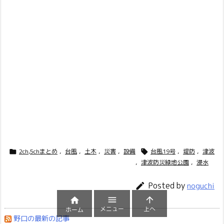
2ch,5chまとめ
,
台風
,
土木
,
災害
,
設備
台風19号
,
堤防
,
津波


,
津波防災緑地公園
,
浸水
Posted by

noguchi



メニュー
上へ
ホーム
野口の最新の記事