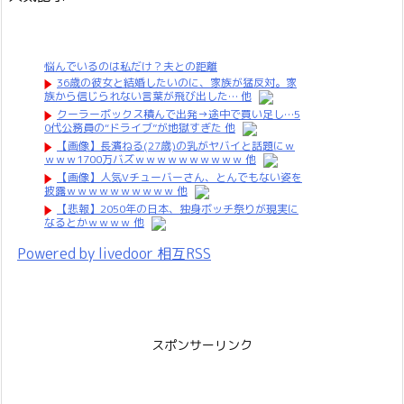
悩んでいるのは私だけ？夫との距離
36歳の彼女と結婚したいのに、家族が猛反対。家
族から信じられない言葉が飛び出した… 他
クーラーボックス積んで出発→途中で買い足し…5
0代公務員の“ドライブ”が地獄すぎた 他
【画像】長濱ねる(27歳)の乳がヤバイと話題にｗ
ｗｗｗ1700万バズｗｗｗｗｗｗｗｗｗｗ 他
【画像】人気Vチューバーさん、とんでもない姿を
披露ｗｗｗｗｗｗｗｗｗｗ 他
【悲報】2050年の日本、独身ボッチ祭りが現実に
なるとかｗｗｗｗ 他
Powered by livedoor 相互RSS
スポンサーリンク