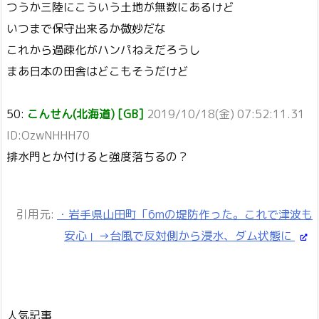
つうか三陸にこういう土地が無数にあるけど
いつまで保守出来るか微妙だな
これから過疎化がハンパねえだろうし
まあ日本の田舎はどこもそうだけど
50:
こんせん(北海道) [GB]
2019/10/18(金) 07:52:11.31
ID:OzwNHHH70
排水門とか付けると強度落ちるの？
引用元:
・岩手県山田町「6mの堤防作った。これで津波も
安心」→台風で反対側から浸水、ダム状態に
人気記事