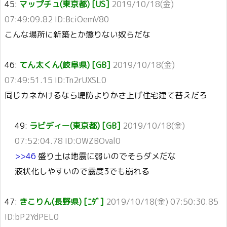
45:
マップチュ(東京都) [US]
2019/10/18(金)
07:49:09.82 ID:BciOemV80
こんな場所に新築とか懲りない奴らだな
46:
てん太くん(岐阜県) [GB]
2019/10/18(金)
07:49:51.15 ID:Tn2rUXSL0
同じカネかけるなら堤防よりかさ上げ住宅建て替えだろ
49:
ラビディー(東京都) [GB]
2019/10/18(金)
07:52:04.78 ID:OWZBOval0
>>46
盛り土は地震に弱いのでそらダメだな
液状化しやすいので震度3でも崩れる
47:
きこりん(長野県) [ﾆﾀﾞ]
2019/10/18(金) 07:50:30.85
ID:bP2YdPEL0