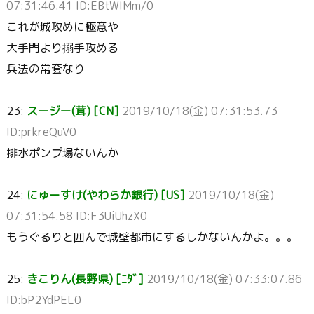
07:31:46.41 ID:EBtWIMm/0
これが城攻めに極意や
大手門より搦手攻める
兵法の常套なり
23:
スージー(茸) [CN]
2019/10/18(金) 07:31:53.73
ID:prkreQuV0
排水ポンプ場ないんか
24:
にゅーすけ(やわらか銀行) [US]
2019/10/18(金)
07:31:54.58 ID:F3UiUhzX0
もうぐるりと囲んで城壁都市にするしかないんかよ。。。
25:
きこりん(長野県) [ﾆﾀﾞ]
2019/10/18(金) 07:33:07.86
ID:bP2YdPEL0