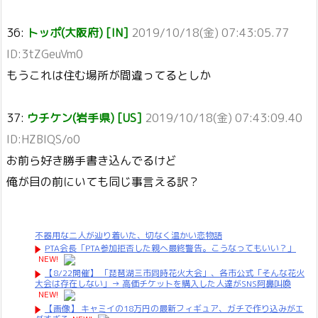
36:
トッポ(大阪府) [IN]
2019/10/18(金) 07:43:05.77
ID:3tZGeuVm0
もうこれは住む場所が間違ってるとしか
37:
ウチケン(岩手県) [US]
2019/10/18(金) 07:43:09.40
ID:HZBIQS/o0
お前ら好き勝手書き込んでるけど
俺が目の前にいても同じ事言える訳？
不器用な二人が辿り着いた、切なく温かい恋物語
PTA会長「PTA参加拒否した親へ最終警告。こうなってもいい？」
NEW!
【8/22開催】 「琵琶湖三市同時花火大会」、各市公式「そんな花火
大会は存在しない」→ 高価チケットを購入した人達がSNS阿鼻叫喚
NEW!
【画像】 キャミイの18万円の最新フィギュア、ガチで作り込みがエ