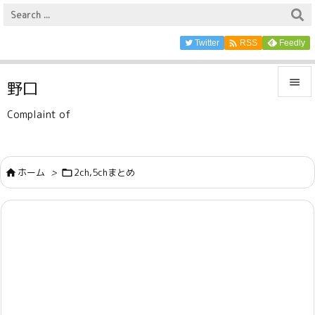

Twitter
Feedly
RSS

野口

Complaint of
メニュ

サイド
ホーム
>
2ch,5chまとめ



前へ

次へ

検索