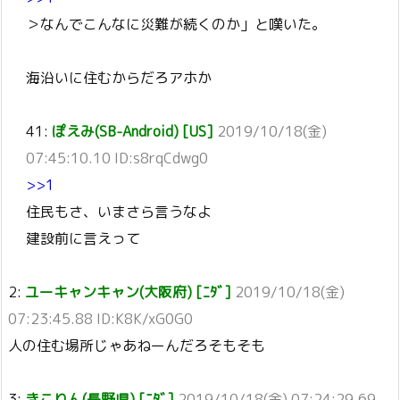
＞なんでこんなに災難が続くのか」と嘆いた。
海沿いに住むからだろアホか
41:
ぽえみ(SB-Android) [US]
2019/10/18(金)
07:45:10.10 ID:s8rqCdwg0
>>1
住民もさ、いまさら言うなよ
建設前に言えって
2:
ユーキャンキャン(大阪府) [ﾆﾀﾞ]
2019/10/18(金)
07:23:45.88 ID:K8K/xG0G0
人の住む場所じゃあねーんだろそもそも
3:
きこりん(長野県) [ﾆﾀﾞ]
2019/10/18(金) 07:24:29.69