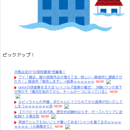
ピックアップ！
共感必至の“日常修羅場”短編集！
ワイ「最近、嫁の夜間外出が増えてる…怪しい…興信所に調査させ
たろ！」興信所「報告します」⇒結果ｗｗｗｗｗｗ
NEW!
DeNAの快進撃を支える”レイノルズ提案の儀式” 決勝2ランの宮下
が明かす「儀式を始めてから、チームが一つになっている」
NEW!
ルビィちゃんの声優、浜ちゃんにイジられてから歯車が狂いだして
しまうｗｗｗｗｗｗｗ他
NEW!
【ラグビー】日本代表、歴史的初勝利ならず…オーストラリアに逆
転負け ８戦全敗
NEW!
英語でとんでもないことが書いてあるTシャツを着てる女ｗｗｗｗ
ｗｗｗｗ （※画像あり）
NEW!