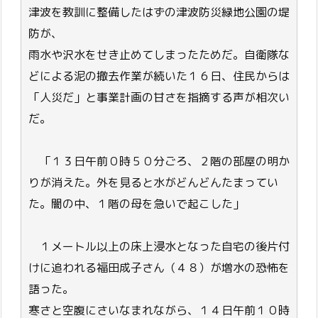
津波を教訓に整備したはずの津波防災緑地公園の堤
防が、
雨水や沢水をせき止めてしまったためだ。自衛隊な
どによる泥の撤去作業が続いた１６日、住民からは
「人災だ」と事業計画の甘さを指摘する声が相次い
だ。
「１３日午前０時５０分ごろ、２階の部屋の明か
りが消えた。外を見ると水がどんどんたまってい
た。闇の中、１階の母を急いで起こした」
１メートル以上の床上浸水となった自宅の後片付
けに追われる福田成子さん（４８）が増水の恐怖を
語った。
寒さと空腹にさいなまれながら、１４日午前１０時