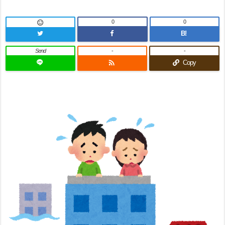
0
0

B!
Send
-
-

Copy