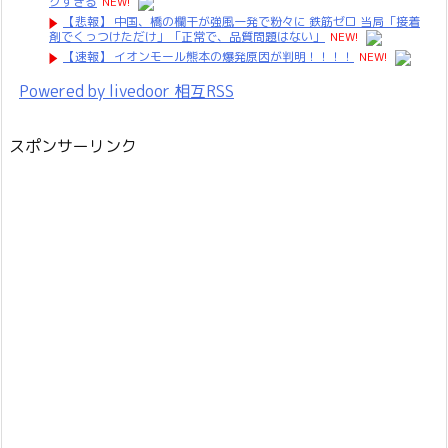
グすぎる
NEW!
【悲報】 中国、橋の欄干が強風一発で粉々に 鉄筋ゼロ 当局「接着
剤でくっつけただけ」「正常で、品質問題はない」
NEW!
【速報】 イオンモール熊本の爆発原因が判明！！！！
NEW!
Powered by livedoor 相互RSS
スポンサーリンク