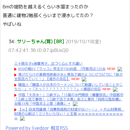
6mの堤防を越えるくらい水溜まったのか
普通に建物2階部くらいまで浸水してたの？
やばいね
34:
サリーちゃん(茸) [BR]
2019/10/18(金)
07:42:41.36 ID:87Jp8UxQ0
三十路女子×後輩男子、近づく心とすれ違い
BYDの軽EV「ラッコ」受注が700台超 7月販売は125台
NEW!
焦げだらけの業務用鉄板が水と蒸気で鏡のようにピカピカに「味が
全部流れていく！」【海外の反応】
NEW!
韓国人「韓国人が日本のラーメンについて勘違いしていることがこ
ちら…」→「えっ？？？？？？？？？？」＝韓国の反応
NEW!
中国「大洪水！」三峡ダム「13基の水門開放（爆量放流」中国都市
「三峡上流で豪雨！（三峡下流で水害」長江と黄河「同時氾濫危機」
台風13号「中国本土上陸（画像」→
【ｗ】自民党議員「消費税減税の財源がないー！」 → 片山財務相、
財源の心配は１ミリもいらない！と主張 ｗｗｗｗｗｗｗｗｗｗｗｗｗ
ｗ
Powered by livedoor 相互RSS