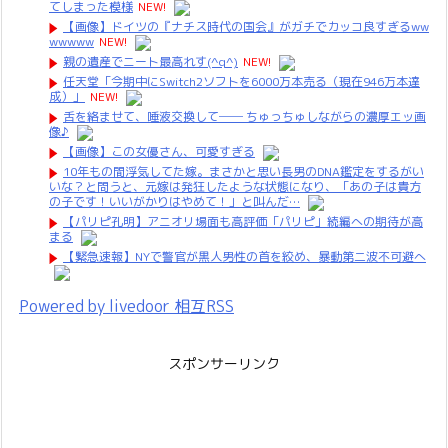
てしまった模様
NEW!
【画像】ドイツの『ナチス時代の国会』がガチでカッコ良すぎるww
wwwww
NEW!
親の遺産でニート最高れす(^q^)
NEW!
任天堂「今期中にSwitch2ソフトを6000万本売る（現在946万本達
成）」
NEW!
舌を絡ませて、唾液交換して── ちゅっちゅしながらの濃厚エッ画
像♪
【画像】この女優さん、可愛すぎる
10年もの間浮気してた嫁。まさかと思い長男のDNA鑑定をするがい
いな？と問うと、元嫁は発狂したような状態になり、「あの子は貴方
の子です！いいがかりはやめて！」と叫んだ…
【パリピ孔明】アニオリ場面も高評価「パリピ」続編への期待が高
まる
【緊急速報】NYで警官が黒人男性の首を絞め、暴動第二波不可避へ
Powered by livedoor 相互RSS
スポンサーリンク