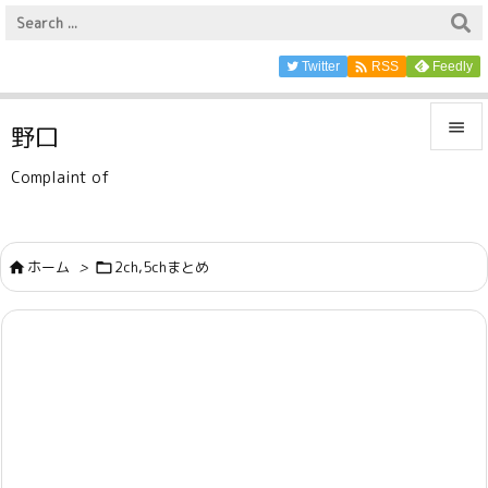

Twitter
Feedly
RSS

野口

Complaint of
メニュ

サイド
ホーム
>
2ch,5chまとめ



前へ

次へ

検索