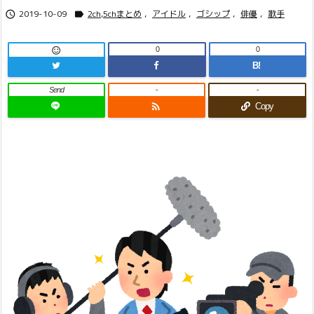
2019-10-09
2ch,5chまとめ
,
アイドル
,
ゴシップ
,
俳優
,
歌手


0
0

B!
Send
-
-

Copy