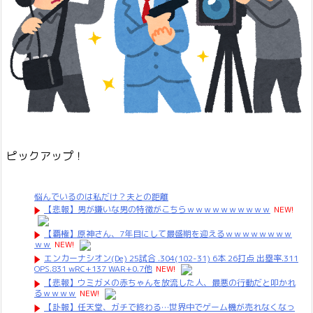
ピックアップ！
悩んでいるのは私だけ？夫との距離
【悲報】男が嫌いな男の特徴がこちらｗｗｗｗｗｗｗｗｗｗ
NEW!
【覇権】原神さん、7年目にして最盛期を迎えるｗｗｗｗｗｗｗｗ
ｗｗ
NEW!
エンカーナシオン(De) 25試合 .304(102-31) 6本 26打点 出塁率.311
OPS.831 wRC+137 WAR+0.7他
NEW!
【悲報】ウミガメの赤ちゃんを放流した人、最悪の行動だと叩かれ
るｗｗｗｗ
NEW!
【訃報】任天堂、ガチで終わる…世界中でゲーム機が売れなくなっ