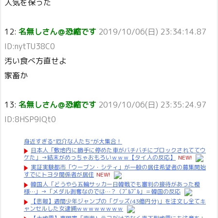
人気を保った
12:
名無しさん＠恐縮です
2019/10/06(日) 23:34:14.87
ID:nytTU38C0
汚い食べ方直せよ
家畜か
13:
名無しさん＠恐縮です
2019/10/06(日) 23:35:24.97
ID:8HSP9IQt0
身近すぎる“厄介な人たち”が大集合！
日本人「敷地内に勝手に停めた車がバチバチにブロックされててウ
ケた」→結末がめっちゃおもろいｗｗｗ【タイ人の反応】
NEW!
実証実験都市「ウーブン・シティ」が一般の居住希望者の募集開始
すでにトヨタ関係者が居住
NEW!
韓国人「どうやら五輪サッカー日韓戦でも審判の接待があった模
様…」→「メダル剥奪なのでは…？（ﾌﾞﾙﾌﾞﾙ」＝韓国の反応
【悲報】週間少年ジャンプの「グッズ(43億円分)」を注文し全てキ
ャンセルした女逮捕ｗｗｗｗｗｗｗｗ