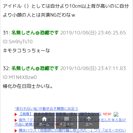
アイドル（）としては自分より10cm以上背が高いのに自分
より小顔の人とは共演NGだわなｗ
31:
名無しさん＠恐縮です
2019/10/06(日) 23:46:25.65
ID:Sm9lyTsT0
キモタコちっちぇーな
32:
名無しさん＠恐縮です
2019/10/06(日) 23:47:11.83
ID:M1N4XBzw0
帰化か在日同士かいな。
“変われない私”が動き出す瞬間に出会う
【画像】 日本共産党の街宣車、ほんと碌でもないな
NEW!



海外「ディズニーがゴミのようだ！」日本がアニメ化した米人気SF
メニュー
上へ
作品に絶賛の声が殺到中
NEW!
ホーム
積水ハウス「地面師に55億円騙し取られた…」ワイ「はえーかわい