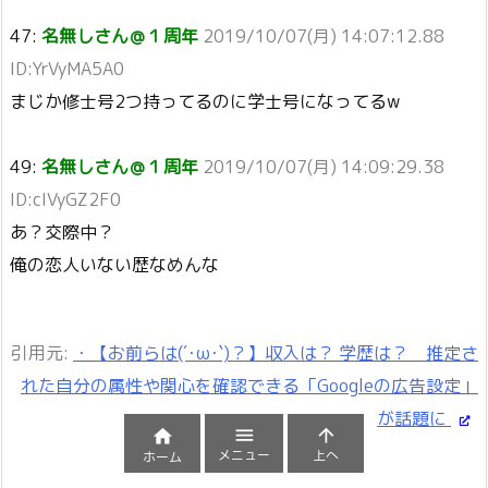
47:
名無しさん＠１周年
2019/10/07(月) 14:07:12.88
ID:YrVyMA5A0
まじか修士号2つ持ってるのに学士号になってるw
49:
名無しさん＠１周年
2019/10/07(月) 14:09:29.38
ID:cIVyGZ2F0
あ？交際中？
俺の恋人いない歴なめんな
引用元:
・【お前らは(´･ω･`)？】収入は？ 学歴は？ 推定さ
れた自分の属性や関心を確認できる「Googleの広告設定」
が話題に



メニュー
上へ
ホーム