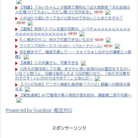
【物議】『みいちゃん』が現実で蔑称化？近大准教授「文化芸術は
人を傷つけてもよい。ただし傷つけ方がある」
NEW!
人が当たり前にやってるけど自分はできないことありますか？
NEW!
【動画】移民ベトナム女達の宅飲み、レベチｗｗｗｗｗｗｗｗｗｗ
ｗｗｗｗｗｗｗｗｗｗｗｗｗｗ
NEW!
たこ焼きのタコ、何かで代替できないものか
NEW!
ライオンズ対ホークス 18:00～（ベルーナドーム)
NEW!
舌を絡ませて、唾液交換して── ちゅっちゅしながらの濃厚エッ画
像♪
【画像】この女優さん、可愛すぎる
10年もの間浮気してた嫁。まさかと思い長男のDNA鑑定をするがい
いな？と問うと、元嫁は発狂したような状態になり、「あの子は貴方
の子です！いいがかりはやめて！」と叫んだ…
【パリピ孔明】アニオリ場面も高評価「パリピ」続編への期待が高
まる
【緊急速報】NYで警官が黒人男性の首を絞め、暴動第二波不可避へ
Powered by livedoor 相互RSS
スポンサーリンク