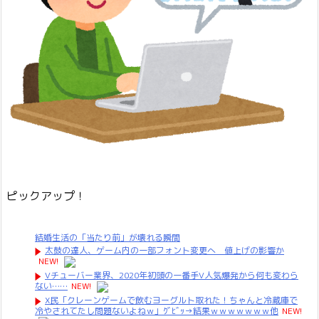
ピックアップ！
結婚生活の「当たり前」が壊れる瞬間
太鼓の達人、ゲーム内の一部フォント変更へ 値上げの影響か
NEW!
Vチューバー業界、2020年初頭の一番手V人気爆発から何も変わら
ない……
NEW!
X民「クレーンゲームで飲むヨーグルト取れた！ちゃんと冷蔵庫で
冷やされてたし問題ないよねｗ」ｸﾞﾋﾞｯ→結果ｗｗｗｗｗｗｗ他
NEW!