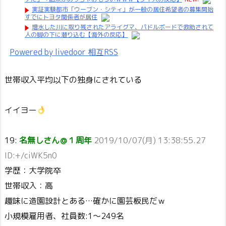
実証実験都市「ウーブン・シティ」が一般の居住希望者の募集開始
すでにトヨタ関係者が居住
増水した川に取り残されたアライグマ、パドルボードで救助されて
人の脚の下に潜り込む【海外の反応】
Powered by livedoor 相互RSS
世帯収入平均以下の独身にされている
イイヨー
19:
名無しさん＠１周年
2019/10/07(月) 13:38:55.27
ID:+/ciWK5n0
学歴：大学院卒
世帯収入：高
趣味に造園設計とある…確かに園芸板民だｗ
小規模雇用者、社員数:1～249名