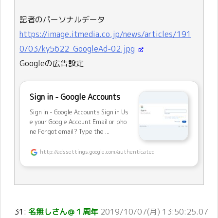
記者のパーソナルデータ
https://image.itmedia.co.jp/news/articles/191
0/03/ky5622_GoogleAd-02.jpg
Googleの広告設定
Sign in - Google Accounts
Sign in - Google Accounts Sign in Us
e your Google Account Email or pho
ne Forgot email? Type the ...
http://adssettings.google.com/authenticated
31:
名無しさん＠１周年
2019/10/07(月) 13:50:25.07