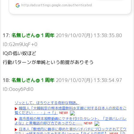
http://adssettings.google.com/authenticated
17:
名無しさん＠１周年
2019/10/07(月) 13:38:35.80
ID:G2m9UqF+0
IQの低い奴ほど
行動パターンが単純という前提がありそう
18:
名無しさん＠１周年
2019/10/07(月) 13:38:54.97
ID:Oooy6Pdl0
ゾッとして、ほろりとする奇妙な物語。
韓国人「大韓航空の熊本地震飲料水支援に対する日本人の反応をご
覧ください・・・」→「」
NEW!
高市首相の熊本視察動画にケチを付けたタレント、「正体バレバレ
よな」と黒電話の呼び方であっさりと……
NEW!
日本人「敷地内に勝手に停めた車がバチバチにブロックされててウ
ケた」→結末がめっちゃおもろいｗｗｗ【タイ人の反応】
NEW!