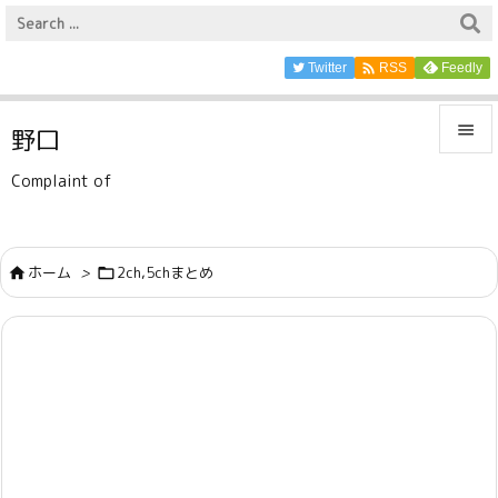

Twitter
Feedly
RSS

野口

Complaint of
メニュ

サイド
ホーム
>
2ch,5chまとめ



前へ

次へ

検索