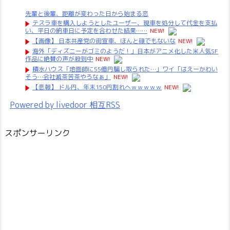
先輩と後輩、距離が変わった日から始まる恋
テスラ車を購入しようとしたユーザー、現車を処分して代金を支払
い、平日の納車日に予定を合わせた結果……
NEW!
【画像】 日本共産党の街宣車、ほんと碌でもないな
NEW!
海外「ディズニーがゴミのようだ！」日本がアニメ化した米人気SF
作品に絶賛の声が殺到中
NEW!
積水ハウス「地面師に55億円騙し取られた…」ワイ「はえーかわい
そう…会社滅茶苦茶やろなぁ」
NEW!
【悲報】 ドル円、年末150円割れへｗｗｗｗｗ
NEW!
Powered by livedoor 相互RSS
スポンサーリンク