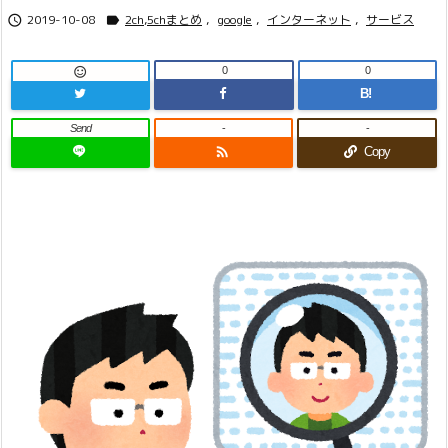
2019-10-08
2ch,5chまとめ
,
google
,
インターネット
,
サービス


0
0

B!
Send
-
-

Copy