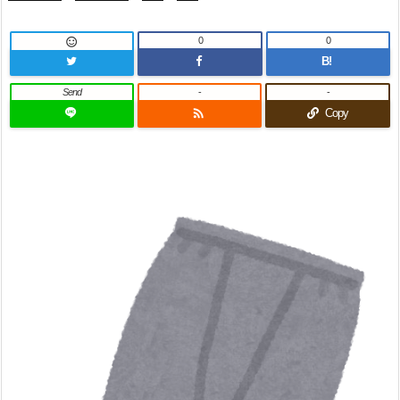
0
0

B!
Send
-
-

Copy