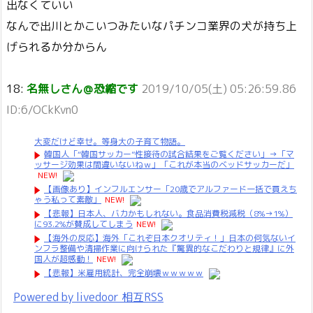
出なくていい
なんで出川とかこいつみたいなパチンコ業界の犬が持ち上
げられるか分からん
18:
名無しさん＠恐縮です
2019/10/05(土) 05:26:59.86
ID:6/OCkKvn0
大変だけど幸せ。等身大の子育て物語。
韓国人「“韓国サッカー”性接待の試合結果をご覧ください」→「マ
ッサージ効果は間違いないねｗ」「これが本当のベッドサッカーだ」
NEW!
【画像あり】インフルエンサー「20歳でアルファード一括で買えち
ゃう私って素敵」
NEW!
【悲報】日本人、バカかもしれない。食品消費税減税（8%→1%）
に93.2%が賛成してしまう
NEW!
【海外の反応】海外「これぞ日本クオリティ！」日本の何気ないイ
ンフラ整備や清掃作業に向けられた『驚異的なこだわりと規律』に外
国人が超感動！
NEW!
【悲報】米雇用統計、完全崩壊ｗｗｗｗｗ
Powered by livedoor 相互RSS