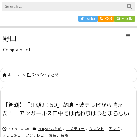

Twitter
Feedly
RSS

野口

Complaint of
メニュ

サイド
ホーム
>
2ch,5chまとめ



前へ

【新潮】「江頭2：50」が地上波テレビから消え
次へ
た！ アンガールズ田中では代わりはつとまらない

検索
2019-10-06
2ch,5chまとめ
,
コメディー
,
タレント
,
テレビ
,


テレビ朝日
,
フジテレビ
,
演芸
,
芸能