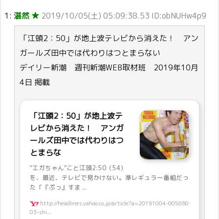
1:
湛然 ★
2019/10/05(土) 05:09:38.53 ID:obNUHw4p9
「江頭2：50」が地上波テレビから消えた！ アン
ガールズ田中では代わりはつとまらない
デイリー新潮 週刊新潮WEB取材班 2019年10月
4日 掲載
「江頭2：50」が地上波テ
レビから消えた！ アンガ
ールズ田中では代わりはつ
とまらな
“エガちゃん”こと江頭2:50（54）
を、最近、テレビで見かけない。準レギュラー番組だっ
た「『ぷっ』すま ...
http://headlines.yahoo.co.jp/article?a=20191004-005860
03-shi...