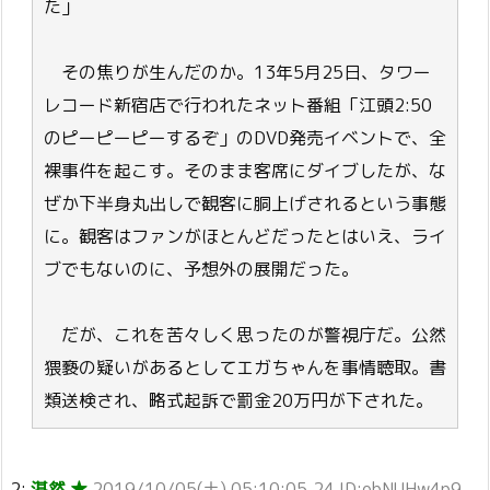
た」
その焦りが生んだのか。13年5月25日、タワー
レコード新宿店で行われたネット番組「江頭2:50
のピーピーピーするぞ」のDVD発売イベントで、全
裸事件を起こす。そのまま客席にダイブしたが、な
ぜか下半身丸出しで観客に胴上げされるという事態
に。観客はファンがほとんどだったとはいえ、ライ
ブでもないのに、予想外の展開だった。
だが、これを苦々しく思ったのが警視庁だ。公然
猥褻の疑いがあるとしてエガちゃんを事情聴取。書
類送検され、略式起訴で罰金20万円が下された。
2:
湛然 ★
2019/10/05(土) 05:10:05.24 ID:obNUHw4p9