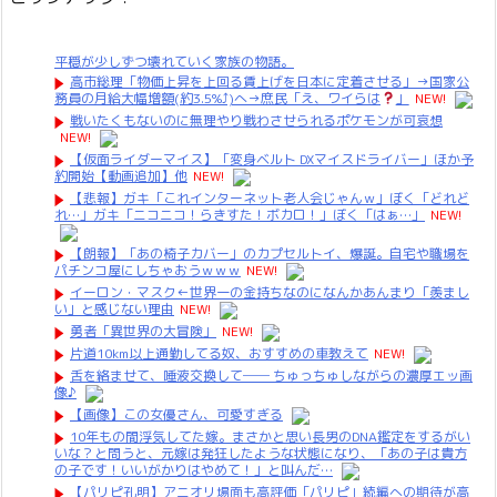
平穏が少しずつ壊れていく家族の物語。
高市総理「物価上昇を上回る賃上げを日本に定着させる」→国家公
務員の月給大幅増額(約3.5%⤴)へ→庶民「え、ワイらは
」
NEW!
戦いたくもないのに無理やり戦わさせられるポケモンが可哀想
NEW!
【仮面ライダーマイス】「変身ベルト DXマイスドライバー」ほか予
約開始【動画追加】他
NEW!
【悲報】ガキ「これインターネット老人会じゃんｗ」ぼく「どれど
れ…」ガキ「ニコニコ！らきすた！ボカロ！」ぼく「はぁ…」
NEW!
【朗報】「あの椅子カバー」のカプセルトイ、爆誕。自宅や職場を
パチンコ屋にしちゃおうｗｗｗ
NEW!
イーロン・マスク←世界一の金持ちなのになんかあんまり「羨まし
い」と感じない理由
NEW!
勇者「異世界の大冒険」
NEW!
片道10km以上通勤してる奴、おすすめの車教えて
NEW!
舌を絡ませて、唾液交換して── ちゅっちゅしながらの濃厚エッ画
像♪
【画像】この女優さん、可愛すぎる
10年もの間浮気してた嫁。まさかと思い長男のDNA鑑定をするがい
いな？と問うと、元嫁は発狂したような状態になり、「あの子は貴方
の子です！いいがかりはやめて！」と叫んだ…
【パリピ孔明】アニオリ場面も高評価「パリピ」続編への期待が高