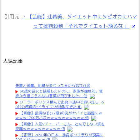
引用元:
・【芸能】辻希美、ダイエット中にタピオカにハマ
って批判殺到「それでダイエット語るな」
人気記事
先輩と後輩、距離が変わった日から始まる恋
36歳の彼女と結婚したいのに、家族が猛反対。家
族から信じられない言葉が飛び出した… 他
クーラーボックス積んで出発→途中で買い足し…5
0代公務員の“ドライブ”が地獄すぎた 他
【画像】長濱ねる(27歳)の乳がヤバイと話題にｗ
ｗｗｗ1700万バズｗｗｗｗｗｗｗｗｗｗ 他
【画像】人気Vチューバーさん、とんでもない姿を
披露ｗｗｗｗｗｗｗｗｗｗ 他
【悲報】2050年の日本、独身ボッチ祭りが現実に
なるとかｗｗｗｗ 他