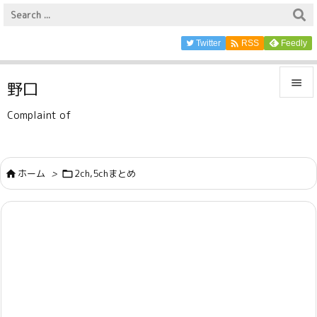

Twitter
Feedly
RSS

野口

Complaint of
メニュ

サイド
ホーム
>
2ch,5chまとめ



前へ

次へ

検索