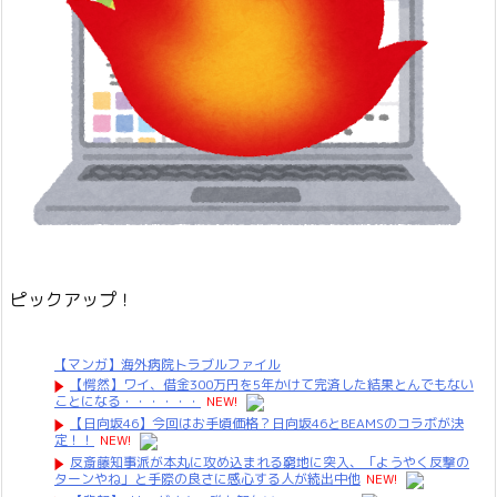
ピックアップ！
【マンガ】海外病院トラブルファイル
【愕然】ワイ、借金300万円を5年かけて完済した結果とんでもない
ことになる・・・・・・
NEW!
【日向坂46】今回はお手頃価格？日向坂46とBEAMSのコラボが決
定！！
NEW!
反斎藤知事派が本丸に攻め込まれる窮地に突入、「ようやく反撃の
ターンやね」と手際の良さに感心する人が続出中他
NEW!