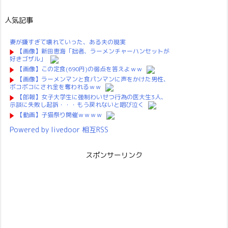
人気記事
妻が嫌すぎて壊れていった、ある夫の現実
【画像】新田恵海「拙者、ラーメンチャーハンセットが
好きゴザル」
【画像】この定食(690円)の弱点を答えよｗｗ
【画像】ラーメンマンと食パンマンに声をかけた男性、
ボコボコにされ金を奪われるｗｗ
【郎報】女子大学生に強制わいせつ行為の医大生3人、
示談に失敗し起訴・・・もう戻れないと咽び泣く
【動画】子猫祭り開催ｗｗｗｗ
Powered by livedoor 相互RSS
スポンサーリンク