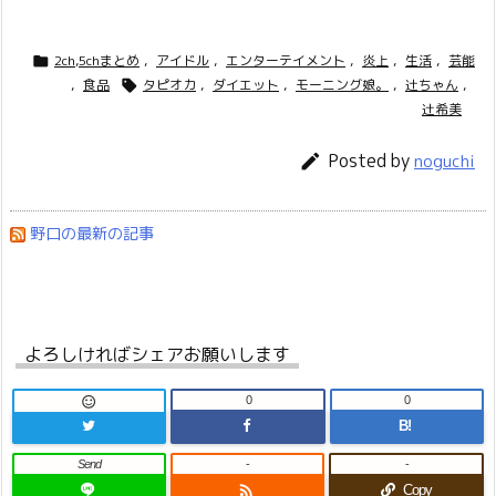
2ch,5chまとめ
,
アイドル
,
エンターテイメント
,
炎上
,
生活
,
芸能

,
食品
タピオカ
,
ダイエット
,
モーニング娘。
,
辻ちゃん
,

辻希美
Posted by

noguchi
野口の最新の記事
よろしければシェアお願いします
0
0

B!
Send
-
-

Copy