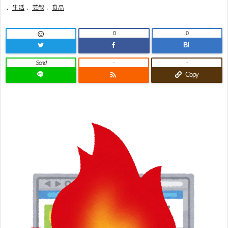
,
生活
,
芸能
,
食品
0
0

B!
Send
-
-

Copy