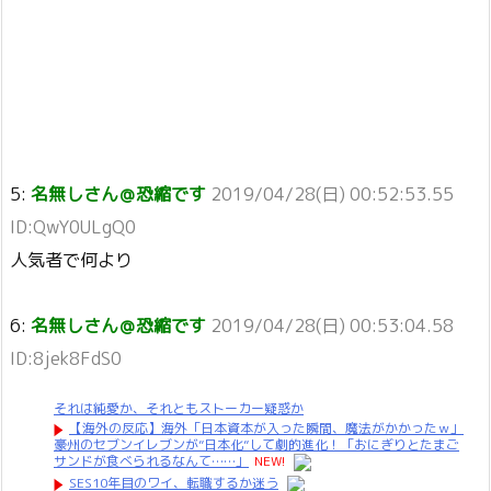
5:
名無しさん＠恐縮です
2019/04/28(日) 00:52:53.55
ID:QwY0ULgQ0
人気者で何より
6:
名無しさん＠恐縮です
2019/04/28(日) 00:53:04.58
ID:8jek8FdS0
それは純愛か、それともストーカー疑惑か
【海外の反応】海外「日本資本が入った瞬間、魔法がかかったｗ」
豪州のセブンイレブンが”日本化”して劇的進化！「おにぎりとたまご
サンドが食べられるなんて……」
NEW!
SES10年目のワイ、転職するか迷う