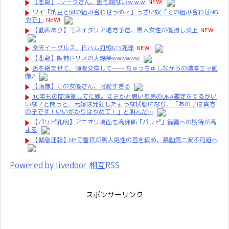
【悲報】Jリーグさん、誰も観ないｗｗｗ
NEW!
ワイ「納豆と卵の組み合わせうめえ」うざい奴「その組み合わせNG
やで」
NEW!
【動画あり】ミスイタリア地方予選、黒人女性が優勝し炎上
NEW!
楽天イーグルス、日ハム打線に5死球
NEW!
【悲報】阪神ドリスの大爆笑wwwwww
舌を絡ませて、唾液交換して── ちゅっちゅしながらの濃厚エッ画
像♪
【画像】この女優さん、可愛すぎる
10年もの間浮気してた嫁。まさかと思い長男のDNA鑑定をするがい
いな？と問うと、元嫁は発狂したような状態になり、「あの子は貴方
の子です！いいがかりはやめて！」と叫んだ…
【パリピ孔明】アニオリ場面も高評価「パリピ」続編への期待が高
まる
【緊急速報】NYで警官が黒人男性の首を絞め、暴動第二波不可避へ
Powered by livedoor 相互RSS
スポンサーリンク