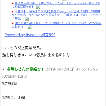
経済大国の日本、世界に売るものがなさすぎて史上初めて韓国台湾
に輸出額抜かされ
【生活】「今晩はパン1個で我慢するよ」〈年金月17万円・74歳男
性〉物価高で変わった当たり前の食卓…「1食抜けば、数百円は使わず
に済む」
中国企業Zbtlink製ルーター20機種にバックドア、外部から完全制御
のおそれ！
Powered by livedoor 相互RSS
いつもの炎上商法だろ。
誰も見なきゃこいつ乞食に出来るのにな
7:
名無しさん＠恐縮です
2019/04/28(日) 00:55:13.95
ID:tu0nPe2F0
批判殺到
批判２，３個