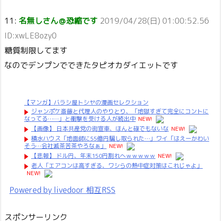
11:
名無しさん＠恐縮です
2019/04/28(日) 01:00:52.56
ID:xwLE8ozy0
糖質制限してます
なのでデンプンでできたタピオカダイエットです
【マンガ】バラシ屋トシヤの漫画セレクション
ジャンポケ斎藤と代理人のやりとり、「地獄すぎて完全にコントに
なってる……」と衝撃を受ける人が続出中
NEW!
【画像】 日本共産党の街宣車、ほんと碌でもないな
NEW!
積水ハウス「地面師に55億円騙し取られた…」ワイ「はえーかわい
そう…会社滅茶苦茶やろなぁ」
NEW!
【悲報】 ドル円、年末150円割れへｗｗｗｗｗ
NEW!
老人「エアコンは高すぎる、ワシらの熱中症対策はこれじゃよ」
NEW!
Powered by livedoor 相互RSS
スポンサーリンク