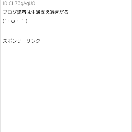
ID:CL73gAgUO
ブログ読者は生活支え過ぎだろ
( ´・ω・｀ )
スポンサーリンク