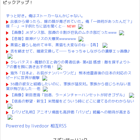
ピックアップ！
ずっと好き。俺はストーカーなんかじゃない。
出張から帰ったら、嫁の顔が青ざめていた。俺「一体何があったんだ？」
嫁「…」→子供たちに話を聞くと…
NEW!
【画像】JKダンス部、部員の８割が巨乳のムホホ部だったwww
【悲報】阪神ドリスの大爆笑wwwwww
黒猫と暮らし始めて半年，黒猫も大変なのね…【再】
舌を絡ませて、唾液交換して── ちゅっちゅしながらの濃厚エッ画像♪
クレバテスⅡ-魔獣の王と偽りの勇者伝承- 第4話 感想：敵を探すよりト
アの書を餌に誘き出す作戦！
海外「日本よ、お前がナンバーワンだ」 熊本地震直後の日本の対応のス
ピードに世界が衝撃
36歳の彼女と結婚したいのに、家族が猛反対。家族から信じられない言
葉が飛び出した… 他
【画像】新田恵海「拙者、ラーメンチャーハンセットが好きゴザル」
【信長の野望・新生】米問屋をどういう時にどこに建てるのかわからない
【パリピ孔明】アニオリ場面も高評価「パリピ」続編への期待が高まる
Powered by livedoor 相互RSS
スポンサーリンク