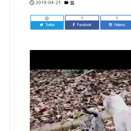
2019-04-23
猫


0
0

Twitter
Facebook
B!
Hatena