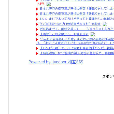
NEW!
日本共産党の街宣車が電柱に衝突「居眠りをしてしま
日本共産党の街宣車が電柱に衝突「居眠りをしてしま
わい、まじで太ってるけど走っても膝痛めない体質み
ケガが多かったプロ野球選手※多村仁志禁止
舌を絡ませて、唾液交換して── ちゅっちゅしながら
【画像】この女優さん、可愛すぎる
10年もの間浮気してた嫁。まさかと思い長男のDNA
り、「あの子は貴方の子です！いいがかりはやめて！」
【パリピ孔明】アニオリ場面も高評価「パリピ」続編
【緊急速報】NYで警官が黒人男性の首を絞め、暴動
Powered by livedoor 相互RSS
スポン