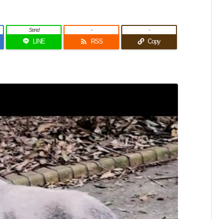
Send
-
-

LINE
RSS
Copy