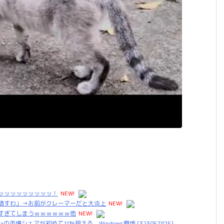
ッッッッッッッッッッ！
NEW!
晒すわ」→お前がクレーマーだと大炎上
NEW!
すぎてしまうｗｗｗｗｗｗ他
NEW!
市場シェアが初めて10%超える Windows窮地 [323057825]