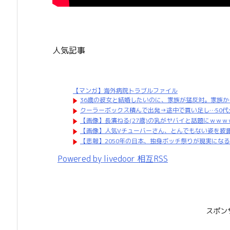
人気記事
【マンガ】海外病院トラブルファイル
36歳の彼女と結婚したいのに、家族が猛反対。家族か
クーラーボックス積んで出発→途中で買い足し…50代公
【画像】長濱ねる(27歳)の乳がヤバイと話題にｗｗｗ
【画像】人気Vチューバーさん、とんでもない姿を披露
【悲報】2050年の日本、独身ボッチ祭りが現実になる
Powered by livedoor 相互RSS
スポン