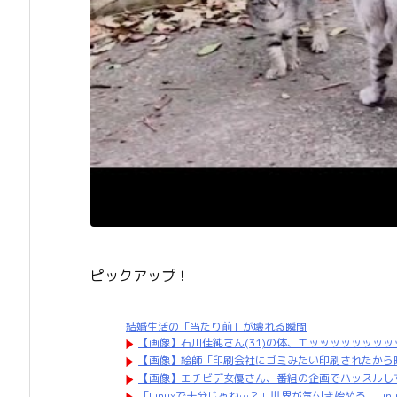
ピックアップ！
結婚生活の「当たり前」が壊れる瞬間
【画像】石川佳純さん(31)の体、エッッッッッッッ
【画像】絵師「印刷会社にゴミみたい印刷されたから
【画像】エチビデ女優さん、番組の企画でハッスルし
「Linuxで十分じゃね…？」世界が気付き始める Linuxの