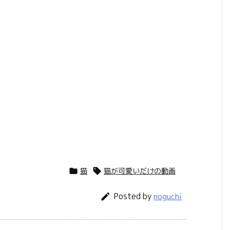
猫
猫が可愛いだけの動画


Posted by

noguchi