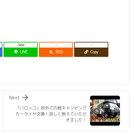
Send
-
-

LINE
RSS
Copy

Next
「バロッコ」初めての軽キャンピング
カータイヤ交換！詳しく教えていただ
きました！