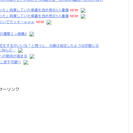
った」同乗していた県議を含め男女3人重傷
NEW!
った」同乗していた県議を含め男女3人重傷
NEW!
たいでラッキーｗｗｗ
NEW!
の濃厚エッ画像♪
鑑定をするがいいな？と問うと、元嫁は発狂したような状態にな
と叫んだ…
への期待が高まる
第二波不可避へ
サーリンク