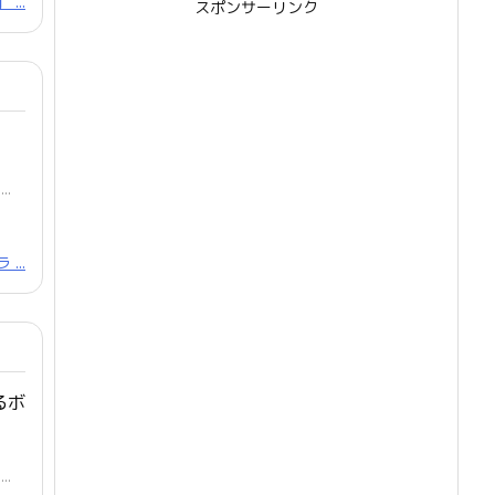
...
スポンサーリンク
..
...
るボ
..