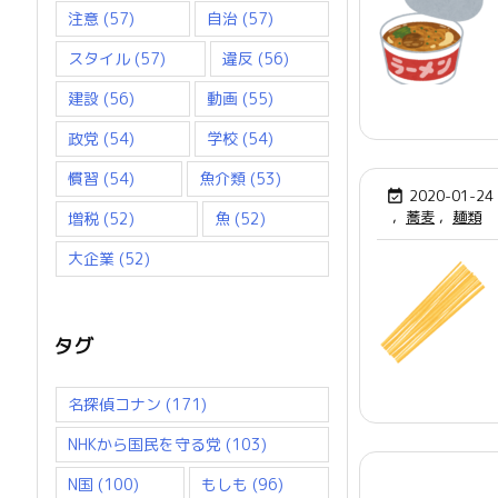
注意
(57)
自治
(57)
スタイル
(57)
違反
(56)
建設
(56)
動画
(55)
政党
(54)
学校
(54)
慣習
(54)
魚介類
(53)
2020-01-24

,
蕎麦
,
麺類
増税
(52)
魚
(52)
大企業
(52)
タグ
名探偵コナン
(171)
NHKから国民を守る党
(103)
N国
(100)
もしも
(96)