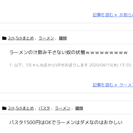
記事を読む
お前らが 
2ch,5chまとめ
,
ラーメン
,
麺類

ラーメンの汁飲み干さない奴の状態ｗｗｗｗｗｗｗｗｗ
1: 以下、5ちゃんねるからVIPがお送りします 2020/04/15(水) 13:55: .
記事を読む
ラーメン 
2ch,5chまとめ
,
パスタ
,
ラーメン
,
麺類

パスタ1500円はOKでラーメンはダメなのはおかしい