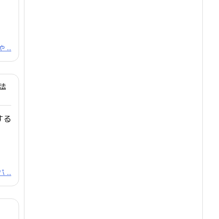
...
法
する
...