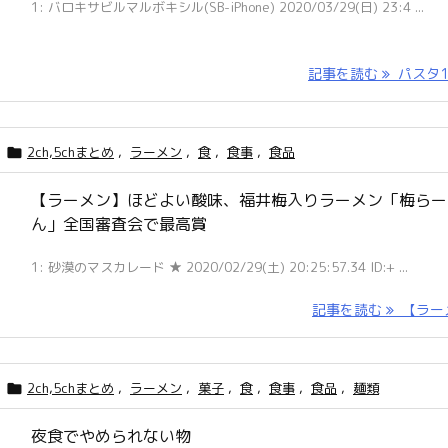
1: バロキサビルマルボキシル(SB-iPhone) 2020/03/29(日) 23:4 ...
記事を読む
パスタ15 
2ch,5chまとめ
,
ラーメン
,
食
,
食事
,
食品

【ラーメン】ほどよい酸味、福井梅入りラーメン「梅らー
ん」全国審査会で最高賞
1: 砂漠のマスカレード ★ 2020/02/29(土) 20:25:57.34 ID:+ ...
記事を読む
【ラーメ 
2ch,5chまとめ
,
ラーメン
,
菓子
,
食
,
食事
,
食品
,
麺類

夜食でやめられない物