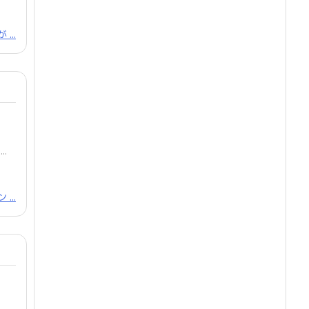
...
..
...